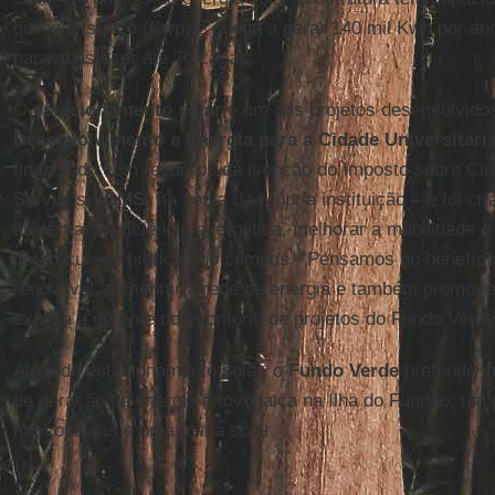
quilowatts-pico (Kwp) e chega a gerar 140 mil Kwh por ano 
para abastecer até 70 casas.
O
estacionamento solar
é um dos projetos desenvolvido
Desenvolvimento e Energia para a Cidade Universitári
financiado com recursos da isenção do Imposto sobre Cir
Serviços (
ICMS
) na conta da própria instituição – e foi cr
aumentar a eficiência energética, melhorar a mobilidade 
dos recursos hídricos no campus. “Pensamos no benefíci
renovável, alimentar a rede de energia e também promove
explica a gerente do escritório de projetos do Fundo Verd
Além do estacionamento solar, o
Fundo Verde
pretende im
de geração de energia fotovoltaica na Ilha do Fundão: um
fotovoltaicas e uma usina solar.