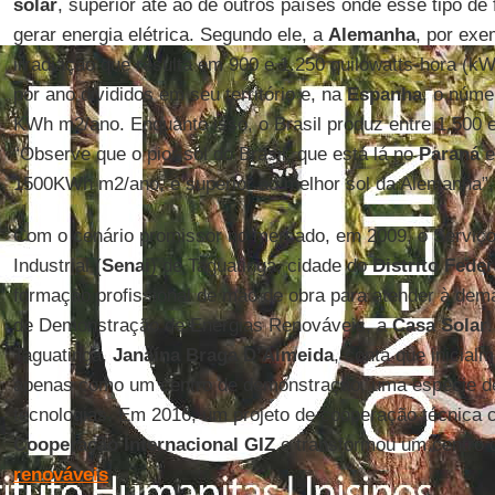
solar
, superior até ao de outros países onde esse tipo de
gerar energia elétrica. Segundo ele, a
Alemanha
, por exe
irradiação que resulta em 900 e 1.250 quilowatts-hora (k
por ano divididos em seu território e, na
Espanha
, o núme
KWh m2/ano. Enquanto isso, o Brasil produz entre 1.500
“Observe que o pior sol do Brasil, que está lá no
Paraná
e
1500KWh m2/ano, é superior ao melhor sol da Alemanha”
Com o cenário promissor no mercado, em 2009, o Serviç
Industrial (
Senai
) de Taguatinga, cidade do
Distrito Feder
formação profissional de mão de obra para atender à dem
de Demonstração de Energias Renováveis, a
Casa Solar
Taguatinga,
Janaína Braga D’Almeida
, conta que inicial
apenas como um centro de demonstração, uma espécie de
tecnologias. Em 2016, um projeto de cooperação técnica
Cooperação Internacional GIZ
o transformou um centro 
renováveis
.