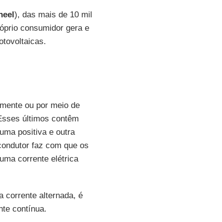
neel
), das mais de 10 mil
róprio consumidor gera e
otovoltaicas.
tamente ou por meio de
 Esses últimos contêm
uma positiva e outra
condutor faz com que os
ma corrente elétrica
corrente alternada, é
nte contínua.