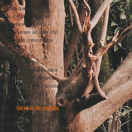
e forma que possibilite
alação e manutenção do
l, cimento e cerâmica –,
tas elas geram ao mês 250
 e quando não consumidos
mo futuro.
 de inversores que
a fazer a instalação para
buição da cidade. Segundo
participaram de três cursos
 energia solar térmica.
FRJ
), a
geração de energia
anexo ao Centro de
unciona como miniusina.
ade instalada de 99