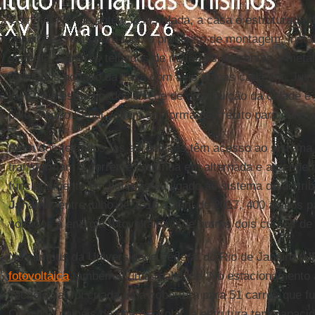
Com 4,5 KW de potência instalada, a casa é estruturada d
condições reais para todo o processo de montagem, inst
sistema. São três telhados de materiais diferentes – meta
montados ao lado da casa com seis placas cada um. Jus
Kwh, que estão ligados à rede de distribuição da cidade
pelo próprio Senai voltam em forma de crédito para consu
Além dos telhados, os aprendizes têm acesso ao sistema
transformam a corrente contínua em alternada e aprendem 
funcionamento em baterias ou ligado ao sistema de distri
Janaína
, entre julho de 2016 a abril de 2017, 400 alunos 
voltados à energia fotovoltaica e de outros dois cursos de
No campus da Universidade Federal do Rio de Janeiro (
U
fotovoltaica
também é uma realidade. No estacionamento 
Tecnologia, foi criada uma cobertura para 51 carros que f
Com 414 painéis de energia solar, a estrutura tem capacid