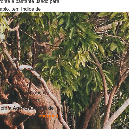
 fonte é bastante usado para
mplo, tem índice de
Wh) por metro quadrado (m2)
ro varia de 1.200 a 1.850
 e 2.400 KWh m2/ano.
 tem uma irradiação de
, compara.
o Nacional de Aprendizagem
al
, passou a pensar na
anda e construiu um Centro
. A diretora do Senai
mente o local funcionava
 vitrine das novas
 com a
Agência Alemã de
de treinamento de
energias