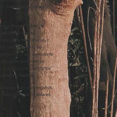
– eletricidade suficiente
s pelo
Fundo Verde de
a da UFRJ
– que é
culação de Mercadorias e
iado com o objetivo de
e promover o uso consciente
o de gerar uma energia
r a sombra para os carros”,
e,
Andrea Santos
.
plantar mais dois projetos
 prédio com placas solares