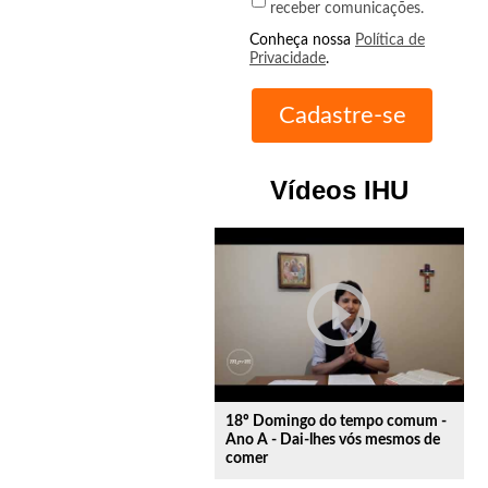
receber comunicações.
Conheça nossa
Política de
Privacidade
.
Vídeos IHU
play_circle_outline
18º Domingo do tempo comum -
Ano A - Dai-lhes vós mesmos de
comer