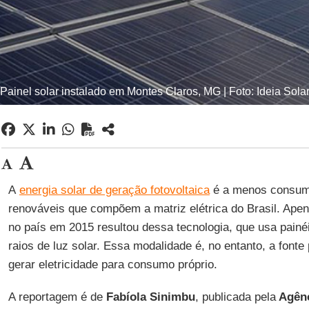
Painel solar instalado em Montes Claros, MG | Foto: Ideia Sola
A
energia solar de geração fotovoltaica
é a menos consumi
renováveis que compõem a matriz elétrica do Brasil. Ape
no país em 2015 resultou dessa tecnologia, que usa painéis
raios de luz solar. Essa modalidade é, no entanto, a font
gerar eletricidade para consumo próprio.
A reportagem é de
Fabíola Sinimbu
, publicada pela
Agênc