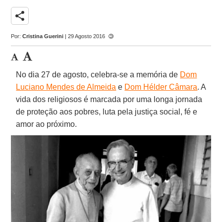
share
Por:
Cristina Guerini
| 29 Agosto 2016
No dia 27 de agosto, celebra-se a memória de
Dom
Luciano Mendes de Almeida
e
Dom Hélder Câmara
. A
vida dos religiosos é marcada por uma longa jornada
de proteção aos pobres, luta pela justiça social, fé e
amor ao próximo.