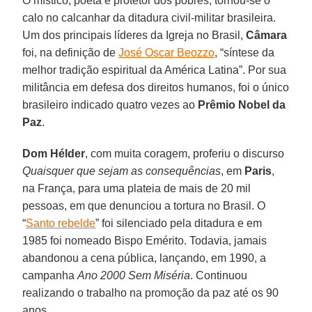
O místico, poeta e protetor dos pobres, tornou-se o
calo no calcanhar da ditadura civil-militar brasileira.
Um dos principais líderes da Igreja no Brasil,
Câmara
foi, na definição de
José Oscar Beozzo
, “síntese da
melhor tradição espiritual da América Latina”. Por sua
militância em defesa dos direitos humanos, foi o único
brasileiro indicado quatro vezes ao
Prêmio Nobel da
Paz
.
Dom Hélder
, com muita coragem, proferiu o discurso
Quaisquer que sejam as consequências
, em
Paris
,
na França, para uma plateia de mais de 20 mil
pessoas, em que denunciou a tortura no Brasil. O
“
Santo rebelde
” foi silenciado pela ditadura e em
1985 foi nomeado Bispo Emérito. Todavia, jamais
abandonou a cena pública, lançando, em 1990, a
campanha
Ano 2000 Sem Miséria
. Continuou
realizando o trabalho na promoção da paz até os 90
anos.