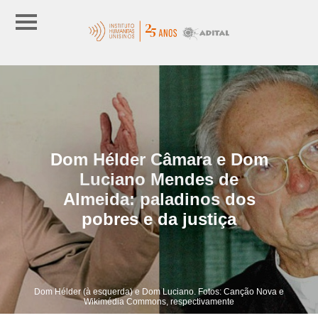
Dom Hélder Câmara e Dom
Luciano Mendes de
Almeida: paladinos dos
pobres e da justiça
Dom Hélder (à esquerda) e Dom Luciano. Fotos: Canção Nova e
Wikimédia Commons, respectivamente