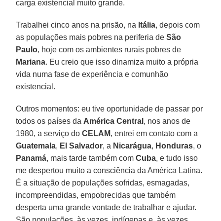
carga existencial muito grande.
Trabalhei cinco anos na prisão, na
Itália
, depois com
as populações mais pobres na periferia de
São
Paulo
, hoje com os ambientes rurais pobres de
Mariana
. Eu creio que isso dinamiza muito a própria
vida numa fase de experiência e comunhão
existencial.
Outros momentos: eu tive oportunidade de passar por
todos os países da
América Central
, nos anos de
1980, a serviço do
CELAM
, entrei em contato com a
Guatemala
,
El Salvador
, a
Nicarágua
,
Honduras
, o
Panamá
, mais tarde também com
Cuba
, e tudo isso
me despertou muito a consciência da América Latina.
É a situação de populações sofridas, esmagadas,
incompreendidas, empobrecidas que também
desperta uma grande vontade de trabalhar e ajudar.
São populações, às vezes, indígenas e, às vezes,