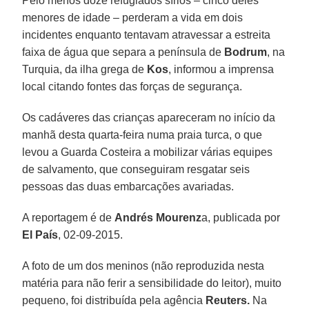
Pelo menos doze refugiados sírios – cinco deles
menores de idade – perderam a vida em dois
incidentes enquanto tentavam atravessar a estreita
faixa de água que separa a península de
Bodrum
, na
Turquia, da ilha grega de
Kos
, informou a imprensa
local citando fontes das forças de segurança.
Os cadáveres das crianças apareceram no início da
manhã desta quarta-feira numa praia turca, o que
levou a Guarda Costeira a mobilizar várias equipes
de salvamento, que conseguiram resgatar seis
pessoas das duas embarcações avariadas.
A reportagem é de
Andrés Mourenz
a, publicada por
El País
, 02-09-2015.
A foto de um dos meninos (não reproduzida nesta
matéria para não ferir a sensibilidade do leitor), muito
pequeno, foi distribuída pela agência
Reuters.
Na