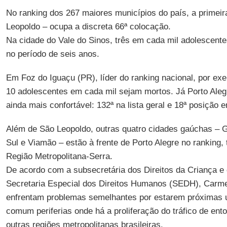
No ranking dos 267 maiores municípios do país, a primei
Leopoldo – ocupa a discreta 66ª colocação.
Na cidade do Vale do Sinos, três em cada mil adolescent
no período de seis anos.
Em Foz do Iguaçu (PR), líder do ranking nacional, por ex
10 adolescentes em cada mil sejam mortos. Já Porto Ale
ainda mais confortável: 132ª na lista geral e 18ª posição e
Além de São Leopoldo, outras quatro cidades gaúchas – 
Sul e Viamão – estão à frente de Porto Alegre no ranking, 
Região Metropolitana-Serra.
De acordo com a subsecretária dos Direitos da Criança e
Secretaria Especial dos Direitos Humanos (SEDH), Carme
enfrentam problemas semelhantes por estarem próximas 
comum periferias onde há a proliferação do tráfico de en
outras regiões metropolitanas brasileiras.