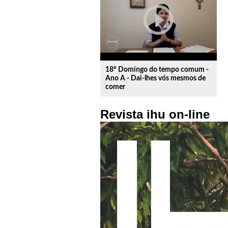
play_circle_outline
18º Domingo do tempo comum -
Ano A - Dai-lhes vós mesmos de
comer
Revista ihu on-line