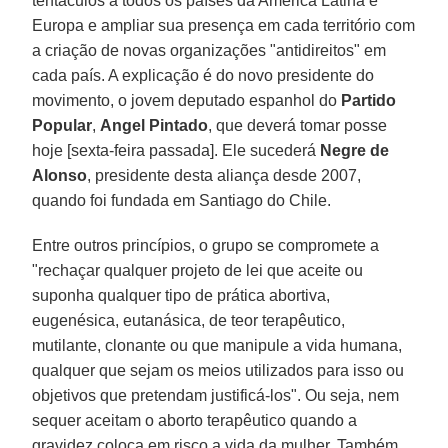
tentáculos a todos os países da América Latina e
Europa e ampliar sua presença em cada território com
a criação de novas organizações "antidireitos" em
cada país. A explicação é do novo presidente do
movimento, o jovem deputado espanhol do
Partido
Popular
,
Angel Pintado
, que deverá tomar posse
hoje [sexta-feira passada]. Ele sucederá
Negre de
Alonso
, presidente desta aliança desde 2007,
quando foi fundada em Santiago do Chile.
Entre outros princípios, o grupo se compromete a
"rechaçar qualquer projeto de lei que aceite ou
suponha qualquer tipo de prática abortiva,
eugenésica, eutanásica, de teor terapêutico,
mutilante, clonante ou que manipule a vida humana,
qualquer que sejam os meios utilizados para isso ou
objetivos que pretendam justificá-los". Ou seja, nem
sequer aceitam o aborto terapêutico quando a
gravidez coloca em risco a vida da mulher. Também