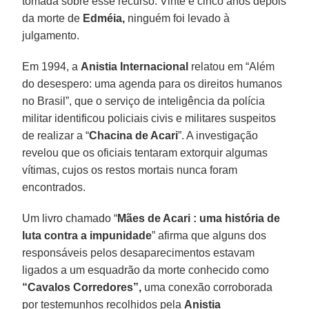
tomada sobre esse recurso. Vinte e cinco anos depois
da morte de
Edméia,
ninguém foi levado à
julgamento.
Em 1994, a
Anistia Internacional
relatou em “Além
do desespero: uma agenda para os direitos humanos
no Brasil”, que o serviço de inteligência da polícia
militar identificou policiais civis e militares suspeitos
de realizar a “
Chacina de Acari
”. A investigação
revelou que os oficiais tentaram extorquir algumas
vítimas, cujos os restos mortais nunca foram
encontrados.
Um livro chamado “
Mães de Acari : uma história de
luta contra a impunidade
” afirma que alguns dos
responsáveis pelos desaparecimentos estavam
ligados a um esquadrão da morte conhecido como
“Cavalos Corredores”,
uma conexão corroborada
por testemunhos recolhidos pela
Anistia