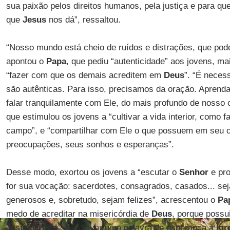
sua paixão pelos direitos humanos, pela justiça e para q
que
Jesus
nos dá”, ressaltou.
“Nosso mundo está cheio de ruídos e distrações, que po
apontou o
Papa
, que pediu “autenticidade” aos jovens, ma
“fazer com que os demais acreditem em
Deus
”. “É neces
são autênticas. Para isso, precisamos da oração. Aprend
falar tranquilamente com Ele, do mais profundo de nosso 
que estimulou os jovens a “cultivar a vida interior, como 
campo”, e “compartilhar com Ele o que possuem em seu c
preocupações, seus sonhos e esperanças”.
Desse modo, exortou os jovens a “escutar o
Senhor
e pro
for sua vocação: sacerdotes, consagrados, casados... se
generosos e, sobretudo, sejam felizes”, acrescentou o
Pa
medo de acreditar na misericórdia de
Deus
, porque possu
Jesus Cristo
”, e a “levar uma palavra de esperança à
Igr