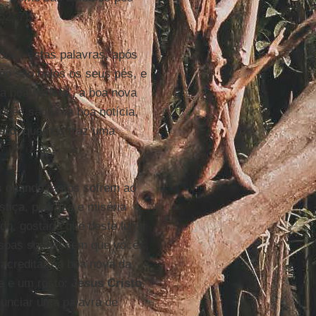
52, 7)
vocês estas palavras, após
mo são belos os seus pés, e
 boa notícia”, a boa nova
vocês são uma boa notícia,
sto
, que nos traz uma
s quando tantos sofrem ao
stiça, pobreza e miséria
o, gostaria que deste lugar
ssoas soubessem que vocês,
acreditar na boa nova da
e e um rosto:
Jesus Cristo
.
unciar uma palavra de