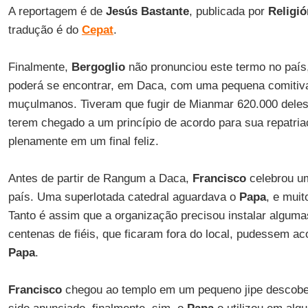
A reportagem é de
Jesús Bastante
, publicada por
Religió
tradução é do
Cepat
.
Finalmente,
Bergoglio
não pronunciou este termo no país,
poderá se encontrar, em Daca, com uma pequena comitiva
muçulmanos. Tiveram que fugir de Mianmar 620.000 deles
terem chegado a um princípio de acordo para sua repatria
plenamente em um final feliz.
Antes de partir de Rangum a Daca,
Francisco
celebrou u
país. Uma superlotada catedral aguardava o
Papa
, e muit
Tanto é assim que a organização precisou instalar alguma
centenas de fiéis, que ficaram fora do local, pudessem a
Papa
.
Francisco
chegou ao templo em um pequeno jipe descober