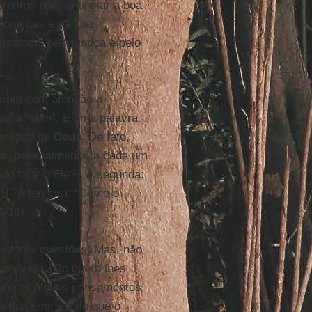
 prontos para anunciar a boa
 orações e da sua
umanos, pela justiça e pelo
viram com atenção a
lavra “sem”. É uma palavra
projeto de
Deus
. De fato,
tar, pessoalmente, a cada um
do falar d’Ele?”. A segunda:
”. A terceira: “Como o
4-15).
as três questões. Mas, não
benévolo, não quero lhes
ferecer alguns pensamentos
 discernir aquilo que o