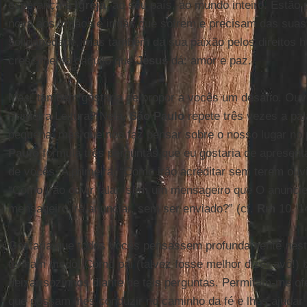
esperança à
Igreja
, ao seu país, ao mundo inteiro. Estão
nova aos irmãos e irmãs que sofrem e precisam das suas
solidariedade, mas também da sua paixão pelos direitos h
crescimento daquilo que
Jesus
dá: amor e paz.
Mas, também gostaria de propor a vocês um desafio. Ou
Primeira Leitura? Nela,
São Paulo
repete três vezes a pa
pequena, mas que nos faz pensar sobre o nosso lugar no 
Paulo
formula três perguntas que eu gostaria de apresen
de vocês. A primeira: “Como irão acreditar sem terem ouvi
“Como irão ouvir falar, sem um mensageiro que O anuncie?
mensageiro irá anunciar, sem ser enviado?” (cf.
Rm
10, 1
Gostaria que todos vocês pensassem profundamente nest
tenham medo! Como pai (talvez fosse melhor dizer avô!) 
deixar sozinhos diante de tais perguntas. Permitam-me o
que possam lhes conduzir no caminho da fé e lhes ajudar a