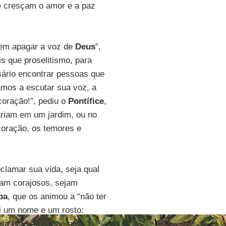
ue cresçam o amor e a paz
dem apagar a voz de
Deus
”,
is que proselitismo, para
sário encontrar pessoas que
amos a escutar sua voz, a
coração!”, pediu o
Pontífice
,
fariam em um jardim, ou no
oração, os temores e
clamar sua vida, seja qual
jam corajosos, sejam
pa
, que os animou a “não ter
i um nome e um rosto:
eja
em seu país e no