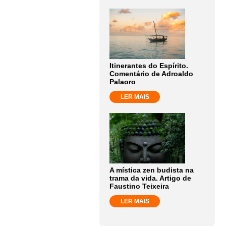
Itinerantes do Espírito.
Comentário de Adroaldo
Palaoro
LER MAIS
A mística zen budista na
trama da vida. Artigo de
Faustino Teixeira
LER MAIS