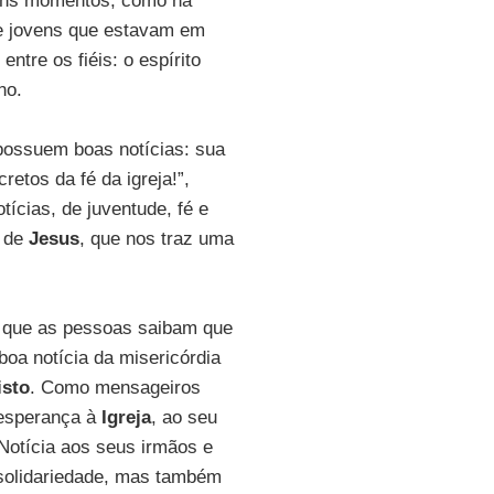
guns momentos, como na
de jovens que estavam em
tre os fiéis: o espírito
no.
 possuem boas notícias: sua
etos da fé da igreja!”,
ícias, de juventude, fé e
de
Jesus
, que nos traz uma
 que as pessoas saibam que
oa notícia da misericórdia
isto
. Como mensageiros
 esperança à
Igreja
, ao seu
Notícia aos seus irmãos e
solidariedade, mas também