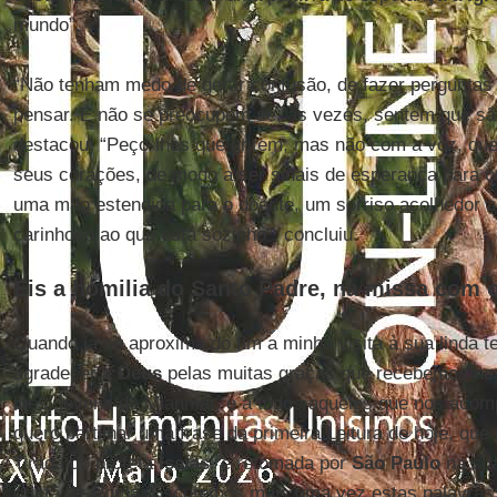
mundo”.
“Não tenham medo de gerar confusão, de fazer pergunta
pensar. E não se preocupem se, às vezes, sentem que sã
destacou. “Peço-lhes que gritem, mas não com a voz, qu
seus corações, de modo a ser sinais de esperança para 
uma mão estendida para o doente, um sorriso acolhedor a
carinhoso ao que está sozinho”, concluiu.
Eis a homilia do Santo Padre, na missa com 
Quando já se aproxima do fim a minha visita à sua linda t
agradecer a
Deus
pelas muitas graças que recebemos ne
lhes, jovens de Mianmar, e a todos aqueles que nos acom
quero partilhar uma frase da primeira Leitura de hoje, qu
Tirada do profeta
Isaías
, é retomada por
São Paulo
na sua
cristã de Roma. Escutemos mais uma vez estas palavras