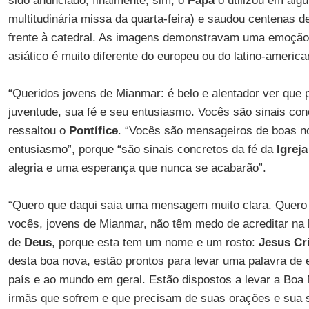
sido anunciado, finalmente, sim, o
Papa
o utilizou em al
multitudinária missa da quarta-feira) e saudou centenas 
frente à catedral. As imagens demonstravam uma emoção en
asiático é muito diferente do europeu ou do latino-america
“Queridos jovens de Mianmar: é belo e alentador ver que
juventude, sua fé e seu entusiasmo. Vocês são sinais concr
ressaltou o
Pontífice
. “Vocês são mensageiros de boas not
entusiasmo”, porque “são sinais concretos da fé da
Igreja
alegria e uma esperança que nunca se acabarão”.
“Quero que daqui saia uma mensagem muito clara. Quero
vocês, jovens de Mianmar, não têm medo de acreditar na b
de
Deus
, porque esta tem um nome e um rosto:
Jesus Cr
desta boa nova, estão prontos para levar uma palavra de
país e ao mundo em geral. Estão dispostos a levar a Boa 
irmãs que sofrem e que precisam de suas orações e sua 