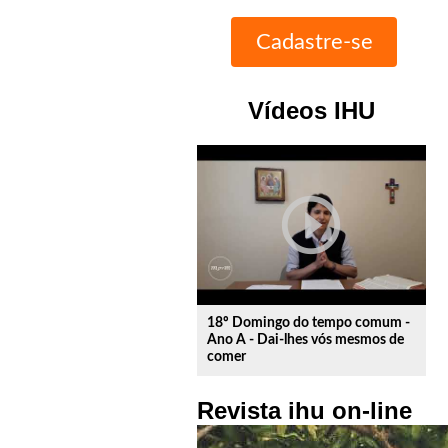
Vídeos IHU
play_circle_outline
18º Domingo do tempo comum -
Ano A - Dai-lhes vós mesmos de
comer
Revista ihu on-line