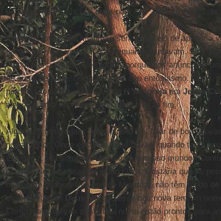
daqueles que anunciam boas notícias!” (
Rm
10, 15; cf.
Is
Queridos jovens de Mianmar, senti o desejo de aplicar a 
ter ouvido suas vozes, hoje, enquanto cantavam. Sim, co
é bom e encorajador ver vocês, porque nos anunciam “uma
de sua juventude, de sua fé e do seu entusiasmo. Claro, 
porque são sinais concretos da fé da
Igreja
em
Jesus Cri
alegria e uma esperança que jamais terão fim.
Alguns se interrogam como é possível falar de boas nova
nosso redor. Onde estão as boas novas, quando tanta inju
estende a sua sombra sobre nós e o nosso mundo? Contud
partisse uma mensagem muito clara. Gostaria que as pe
homens e mulheres jovens de Mianmar, não têm medo de 
misericórdia de
Deus
, porque essa boa nova tem um nom
Como mensageiros desta boa nova, estão prontos para an