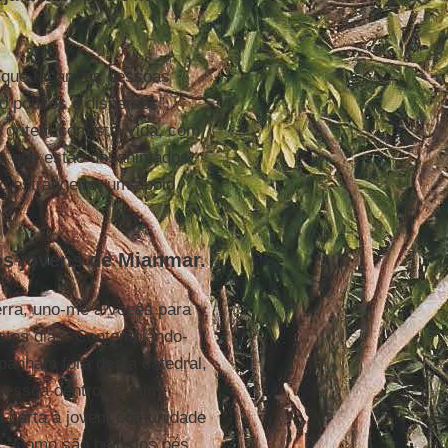
s que façam as pessoas
o poucos e dispersos”,
e gritem com sua vida, com
os que estão desanimados,
o estrangeiro, um apoio
os jovens de Mianmar.
erra, uno-me a vocês para
stes dias. Contemplando-
panham fora desta catedral,
e ressoa dentro de mim.
 carta à jovem comunidade
: “Como são belos os pés