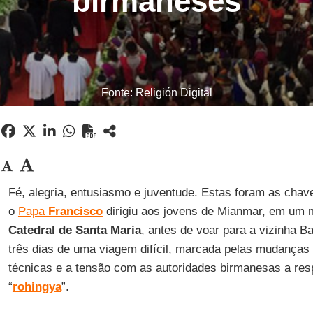
birmaneses
Fonte: Religión Digital
Fé, alegria, entusiasmo e juventude. Estas foram as chav
o
Papa
Francisco
dirigiu aos jovens de Mianmar, em um m
Catedral de Santa Maria
, antes de voar para a vizinha B
três dias de uma viagem difícil, marcada pelas mudanças 
técnicas e a tensão com as autoridades birmanesas a res
“
rohingya
”.