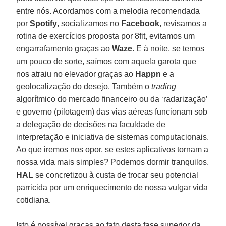
entre nós. Acordamos com a melodia recomendada
por
Spotify
, socializamos no
Facebook
, revisamos a
rotina de exercícios proposta por 8fit, evitamos um
engarrafamento graças ao
Waze
. E à noite, se temos
um pouco de sorte, saímos com aquela garota que
nos atraiu no elevador graças ao
Happn
e a
geolocalização do desejo. Também o
trading
algorítmico do mercado financeiro ou da ‘radarização’
e governo (pilotagem) das vias aéreas funcionam sob
a delegação de decisões na faculdade de
interpretação e iniciativa de sistemas computacionais.
Ao que iremos nos opor, se estes aplicativos tornam a
nossa vida mais simples? Podemos dormir tranquilos.
HAL
se concretizou à custa de trocar seu potencial
parricida por um enriquecimento de nossa vulgar vida
cotidiana.
Isto é possível graças ao fato desta fase superior da