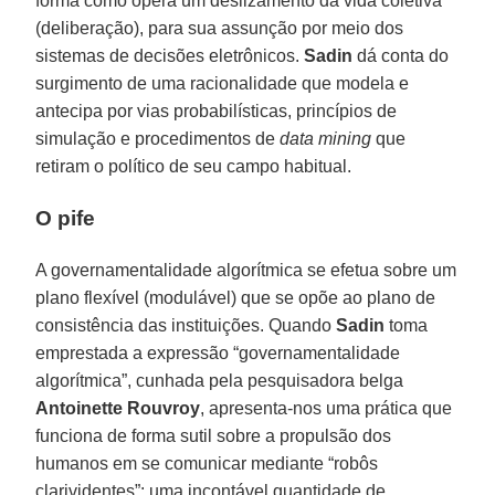
forma como opera um deslizamento da vida coletiva
(deliberação), para sua assunção por meio dos
sistemas de decisões eletrônicos.
Sadin
dá conta do
surgimento de uma racionalidade que modela e
antecipa por vias probabilísticas, princípios de
simulação e procedimentos de
data mining
que
retiram o político de seu campo habitual.
O pife
A governamentalidade algorítmica se efetua sobre um
plano flexível (modulável) que se opõe ao plano de
consistência das instituições. Quando
Sadin
toma
emprestada a expressão “governamentalidade
algorítmica”, cunhada pela pesquisadora belga
Antoinette Rouvroy
, apresenta-nos uma prática que
funciona de forma sutil sobre a propulsão dos
humanos em se comunicar mediante “robôs
clarividentes”: uma incontável quantidade de