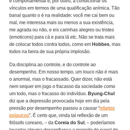
e comportamental e, por outro, a condicionar os
vínculos em termos de uma qualificação anímica. Tão
banal quanto o é na realidade: você me cai bem ou
mal, me interessa mais ou menos a sua existência,
me agrada ou não, e eis carinhas alegres ou tristes
(emoticons) para cá e para lá etc. Não se trata mais
de colocar todos contra todos, como em
Hobbes
, mas
todos na beira de sua própria implosão.
Da disciplina ao controle, e do controle ao
desempenho. Em nosso tempo, um louco não é mais
o anormal, mas o fracassado. Quer dizer, não está
nem sequer em jogo o fracasso da sociedade como
um todo, mas o fracasso do indivíduo.
Byung-Chul
diz que a depressão provocada hoje em dia pela
pressão por desempenho passou a causar “
infartos
psíquicos
”. É certo que, vinda tal reflexão de um
filósofo coreano, – da
Coreia do Sul
, – poderíamos
levantar alguma desconfiança a respeito do papel do