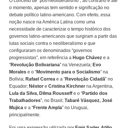
O conceito de “pós-neoliberalismo”, ao contrário e até
o momento, apenas tem sentido e significação no
debate político latino-americano. Com efeito, essa
noção nasce na América Latina como uma
necessidade de caracterizar o tempo histórico dos
governos latino-americanos que surgiram a partir das
lutas sociais contra o neoliberalismo e que
configuraram os denominados “governos
progressistas”, em referência a
Hugo Chávez
e a
“
Revolução Bolivariana
” na Venezuela;
Evo
Morales
e o “
Movimento para o Socialismo
” na
Bolívia;
Rafael Correa
e a “
Revolução Cidadã
” no
Equador;
Néstor
e
Cristina
Kirchner
na Argentina,
Lula da Silva, Dilma Rousseff
e o “
Partido dos
Trabalhadores
”, no Brasil;
Tabaré Vásquez, José
Mujica
e a “
Frente Ampla
” no Uruguai,
principalmente.
Foi uma expressão utilizada por
Emir Sader, Atilio