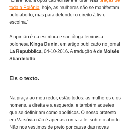
"Entre nós, a oposição existe e é forte. Nas
praças de
toda a Polônia
, hoje, as mulheres não se manifestam
pelo aborto, mas para defender o direito à livre
escolha."
A opinião é da escritora e socióloga feminista
polonesa
Kinga Dunin
, em artigo publicado no jornal
La Repubblica
, 04-10-2016. A tradução é de
Moisés
Sbardelotto
.
Eis o texto.
Na praça ao meu redor, estão todos: as mulheres e os
homens, a direita e a esquerda, e também aqueles
que se definiriam como apolíticos. O nosso protesto
em Varsóvia não é apenas contra a lei sobre o aborto.
Não nos vestimos de preto por causa das novas