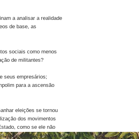
am a analisar a realidade
leos de base, as
ntos sociais como menos
ção de militantes?
de seus empresários;
mpolim para a ascensão
anhar eleições se tornou
lização dos movimentos
Estado, como se ele não
es, e merecesse sempre ser