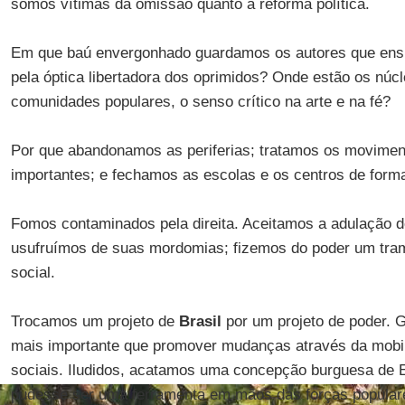
somos vítimas da omissão quanto à reforma política.
Em que baú envergonhado guardamos os autores que ensin
pela óptica libertadora dos oprimidos? Onde estão os núc
comunidades populares, o senso crítico na arte e na fé?
Por que abandonamos as periferias; tratamos os movime
importantes; e fechamos as escolas e os centros de forma
Fomos contaminados pela direita. Aceitamos a adulação 
usufruímos de suas mordomias; fizemos do poder um tra
social.
Trocamos um projeto de
Brasil
por um projeto de poder. G
mais importante que promover mudanças através da mobi
sociais. Iludidos, acatamos uma concepção burguesa de 
pudesse ser uma ferramenta em mãos das forças popular