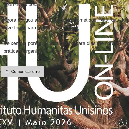
aparelhado pela elite.
Agora chegou a fatura dos erros cometidos. Nas ruas do p
teve força para evitá-lo.
Deixemos, porém, o pessimismo para dias melhores. É hor
prática e organizar a esperança.
⚠️
Comunicar erro