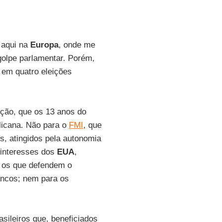
 aqui na
Europa
, onde me
olpe parlamentar. Porém,
em quatro eleições
ção, que os 13 anos do
licana. Não para o
FMI
, que
s, atingidos pela autonomia
 interesses dos
EUA
,
a os que defendem o
ancos; nem para os
sileiros que, beneficiados