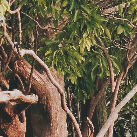
aís, a reação ao golpe não
a de fazer autocrítica na