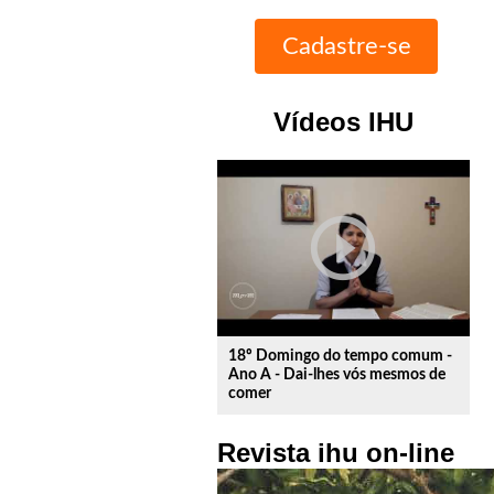
Vídeos IHU
play_circle_outline
18º Domingo do tempo comum -
Ano A - Dai-lhes vós mesmos de
comer
Revista ihu on-line