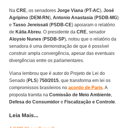
Na
CRE
, os senadores
Jorge Viana
(
PT-AC
),
José
Agripino
(
DEM-RN
),
Antonio Anastasia
(
PSDB-MG
)
e
Tasso Jereissati
(
PSDB-CE
) apoiaram o relatório
de
Kátia Abreu
. O presidente da
CRE
, senador
Aloysio Nunes
(
PSDB-SP
), notou que o relatório da
senadora é uma demonstração de que é possível
construir ampla convergência, apesar das eventuais
divergências entre os parlamentares.
Viana lembrou que é autor do Projeto de Lei do
Senado (
PLS
)
750/2015
, que transforma em lei os
compromissos brasileiros no
acordo de Paris
. A
proposta tramita na
Comissão de Meio Ambiente
,
Defesa do Consumidor
e
Fiscalização e Controle
.
Leia Mais...