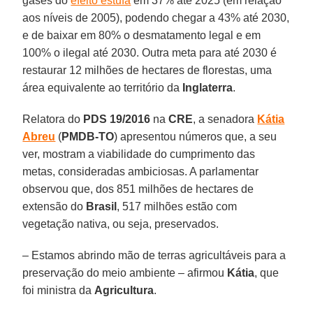
gases do
efeito estufa
em 37% até 2025 (em relação
aos níveis de 2005), podendo chegar a 43% até 2030,
e de baixar em 80% o desmatamento legal e em
100% o ilegal até 2030. Outra meta para até 2030 é
restaurar 12 milhões de hectares de florestas, uma
área equivalente ao território da
Inglaterra
.
Relatora do
PDS 19/2016
na
CRE
, a senadora
Kátia
Abreu
(
PMDB-TO
) apresentou números que, a seu
ver, mostram a viabilidade do cumprimento das
metas, consideradas ambiciosas. A parlamentar
observou que, dos 851 milhões de hectares de
extensão do
Brasil
, 517 milhões estão com
vegetação nativa, ou seja, preservados.
– Estamos abrindo mão de terras agricultáveis para a
preservação do meio ambiente – afirmou
Kátia
, que
foi ministra da
Agricultura
.