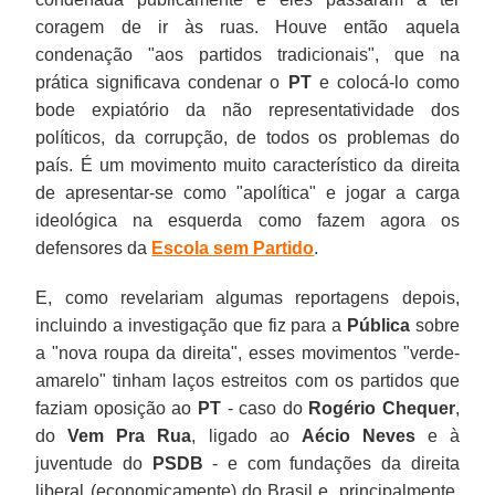
coragem de ir às ruas. Houve então aquela
condenação "aos partidos tradicionais", que na
prática significava condenar o
PT
e colocá-lo como
bode expiatório da não representatividade dos
políticos, da corrupção, de todos os problemas do
país. É um movimento muito característico da direita
de apresentar-se como "apolítica" e jogar a carga
ideológica na esquerda como fazem agora os
defensores da
Escola sem Partido
.
E, como revelariam algumas reportagens depois,
incluindo a investigação que fiz para a
Pública
sobre
a "nova roupa da direita", esses movimentos "verde-
amarelo" tinham laços estreitos com os partidos que
faziam oposição ao
PT
- caso do
Rogério Chequer
,
do
Vem Pra Rua
, ligado ao
Aécio Neves
e à
juventude do
PSDB
- e com fundações da direita
liberal (economicamente) do Brasil e, principalmente,