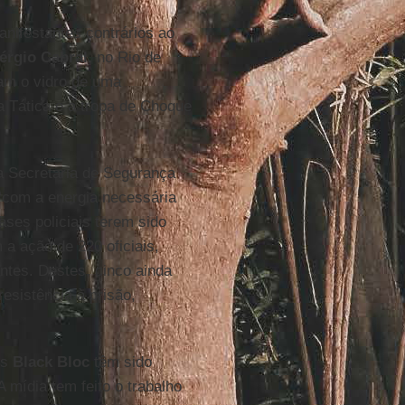
anifestantes contrários ao
rgio Cabral,
no Rio de
am o vidro de uma
a Tática e a tropa de Choque
da Secretaria de Segurança
 “com a energia necessária
ases policiais terem sido
 a ação de 220 oficiais,
ntes. Destes, cinco ainda
esistência à prisão,
es
Black Bloc
têm sido
 mídia tem feito o trabalho