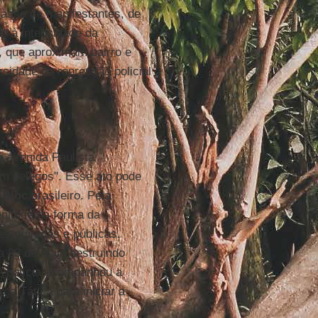
assa de manifestantes, de
o à intensidade da
, que aproximam bairro e
nsidade da repressão policial
a avenida Paulista
m pelegos". Esse ato pode
 Bloc
brasileiro. Pela
enitude na forma da
es privadas e públicas.
a 23 de Maio destruindo
 A polícia acompanhou a
a Tática para iniciar a