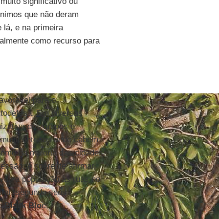
uito significativo ou
ônimos que não deram
 lá, e na primeira
ralmente como recurso para
avorável para o
utodefesa. Em diversas
izativa dos grupos e
multicêntricos onde cabem
 Como na maioria das cidades
ressão, é coerente afirmar
levou a população às ruas no
oral, segundo seus
ca
Black Blo
c.