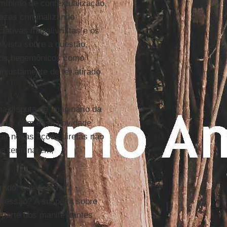
mínimo de contextualização,
ezes criminalizando
iativas midialivristas e os
 vista sobre a questão,
eios hegemônicos como
injustamente de ter atirado
na disputa de imaginário da
lidar com essa novidade
zar novas ações diretas não
as terminarem,
trado, que está na
epressão? A suspeita sobre
r parte dos manifestantes