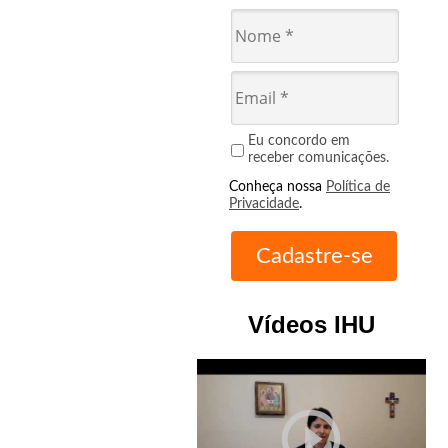
Eu concordo em
receber comunicações.
Conheça nossa
Política de
Privacidade
.
Vídeos IHU
play_circle_outline