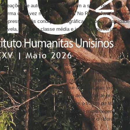
Reações de autodefesa começaram a surgir no meio da m
forma cada vez mais organizada. No Rio de Janeiro, devid
repressão e às condições geográficas e sociais da cidade
favela, jovem de classe média e jovem da periferia, a inte
e da resposta dos manifestantes foi maior.
Apoio aos irmãos cariocas
Recentemente, na sexta-feira 26 de julho, houve um ato n
denominado "Ato em apoio aos irmãos cariocas versão se
ser considerado um ponto de virada na narrativa do
Black
primeira vez a ideia e a tática se manifestaram em sua pl
manifestação direcionada para a destruição de propriedad
Cerca de 300 pessoas percorreram o trajeto do Masp até 
bancos, bases policiais e veículos da mídia hegemônica.
movimentação de longe, alegando esperar o reforço da Forç
dispersão do ato.