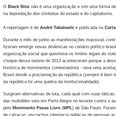
O
Black Bloc
não é uma organização e sim uma forma de 
na depredação dos símbolos do estado e do capitalismo.
A reportagem é de
André Takahashi
e publicada na
Carta
Durante o mês de junho as manifestações massivas contr
fizeram emergir novas dinâmicas no cenário político bras
organização social que questiona os limites legais do
stat
choque desse outono de 2013 aconteceram porque a desobed
histórica de movimentos contestatórios - teve uma aceitaç
Brasil desde a proclamação da república (sempre é bom 
da república foi uma quebra da institucionalidade).
Surgiram alternativas de luta, cada qual com suas táticas.
das multidões veio em Porto Alegre no levante contra o au
pelo
Movimento Passe Livre
(
MPL
) de São Paulo. Foram 
de catracas, escrachos (denúncia públicas de pessoas a