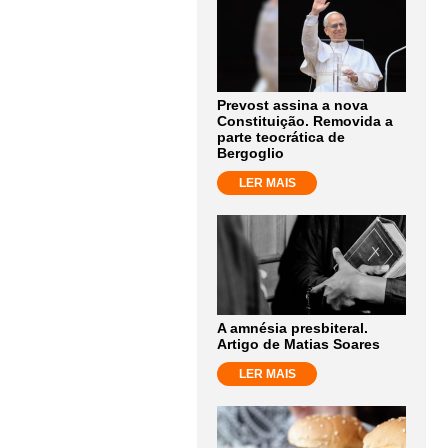
Prevost assina a nova
Constituição. Removida a
parte teocrática de
Bergoglio
LER MAIS
A amnésia presbiteral.
Artigo de Matias Soares
LER MAIS