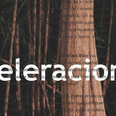
de recortar as imagens de depredação e confronto sem o 
imprimindo a narrativa que melhor lhe convém, e muitas v
pessoas não envolvidas nos confrontos. Do outro lado, inic
demais veículos de esquerda têm trazido outros pontos de
forçando uma pequena mudança na linha editorial dos m
demonstrou o caso do ativista carioca Bruno, incriminado 
molotovs na polícia.
Vale nos questionarmos como o
Black Bloc
vai impactar 
sociedade e como o estado e os demais movimentos vão 
política. Com a expansão dessa tática será possível reali
violentas de multidão, convocadas pela internet, sem ess
necessariamente, em confronto físico?
Como diferenciar o
Black Bloc
do agente provocador infil
manifestação apenas para criar fatos que justifiquem a r
os P2 levanta outra questão: até que ponto a violência po