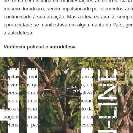
de forma bem isolada em manifestações anteriores. Nada m
mesmo duradouro, sendo impulsionado por elementos an
continuidade à sua atuação. Mas a ideia estava lá, sempre
oportunidade se manifestava em algum canto do País, ge
a autodefesa.
Violência policial e autodefesa
Em junho o cenário de manifestações criou um ambiente f
florescimento do
Black Bloc
brasileiro na sua forma de a
capitais as mobilizações extrapolaram a capacidade organ
movimentos que as desencadearam, criando movimentos 
diversas estratégias, táticas e narrativas mobilizadoras.
esse crescimento veio pela solidariedade popular pós-rep
que a violência policial foi o fermento da indignação que 
auge das jornadas de junho; e serviu como justificativa m
defensores, para a disseminação descentralizada da táti