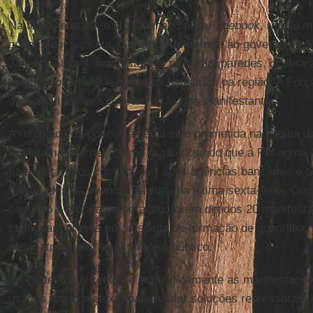
Na terça-feira 30, o ato chamado pelo
Facebook
, reuniu m
governador paulista,
Geraldo Alckmin
, e ao governo de
Sé
Janeiro. Alguns manifestantes picharam paredes, quebrar
concessionária e de agências bancárias na região. A Forç
da Polícia Militar seguiram atrás dos manifestantes.
A retomada da polícia já havia sido prometida na página 
Pública na internet, com o órgão dizendo que a PM agiria
para evitar atos criminosos,” após agências bancárias e b
danificadas na avenida Paulista na última sexta-feira. Com
segundo a própria corporação, foram detidos 20 manifesta
continuam presos por suspeita de formação de quadrilha, r
desacato e dano ao patrimônio público.
Os protestos recentes e especificamente as manifestaçõ
usados como pretexto para pautar soluções repressoras. A