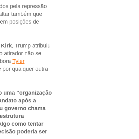
dos pela repressão
saltar também que
s em posições de
 Kirk
, Trump atribuiu
o atirador não se
mbora
Tyler
 por qualquer outra
o uma "organização
andato após a
eu governo chama
estrutura
 algo como tentar
ecisão poderia ser