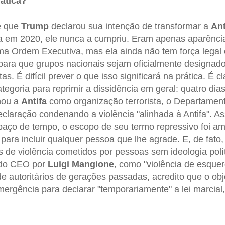
ática?
e que
Trump
declarou sua intenção de transformar a
Ant
ta em 2020, ele nunca a cumpriu. Eram apenas aparênci
uma Ordem Executiva, mas ela ainda não tem força legal 
para que grupos nacionais sejam oficialmente designad
as. É difícil prever o que isso significará na prática. É c
tegoria para reprimir a dissidência em geral: quatro di
nou a
Antifa
como organização terrorista, o Departamen
eclaração condenando a violência "alinhada à Antifa". 
aço de tempo, o escopo de seu termo repressivo foi am
para incluir qualquer pessoa que lhe agrade. E, de fato
 de violência cometidos por pessoas sem ideologia políti
 do CEO por
Luigi Mangione
, como "violência de esque
e autoritários de gerações passadas, acredito que o obje
rgência para declarar "temporariamente" a lei marcial, 