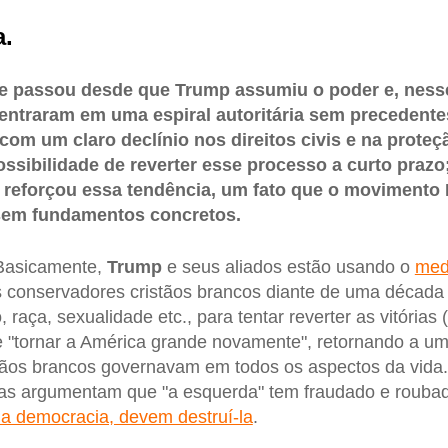
a.
e passou desde que Trump assumiu o poder e, ness
ntraram em uma espiral autoritária sem precedentes
com um claro declínio nos direitos civis e na proteç
ssibilidade de reverter esse processo a curto prazo
s reforçou essa tendência, um fato que o movimento
sem fundamentos concretos.
Basicamente,
Trump
e seus aliados estão usando o
med
 conservadores cristãos brancos diante de uma década 
raça, sexualidade etc., para tentar reverter as vitórias
e "tornar a América grande novamente", retornando a u
ãos brancos governavam em todos os aspectos da vida. 
as argumentam que "a esquerda" tem fraudado e roubad
 a democracia, devem destruí-la
.