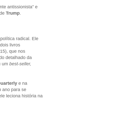
e antissionista” e
 de
Trump
.
olítica radical. Ele
dois livros
15), que nos
do detalhado da
ou um
best-seller,
Quarterly
e na
m ano para se
le leciona história na