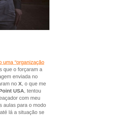
o uma "organização
s que o forçaram a
agem enviada no
caram no
X
, o que me
Point USA
, tentou
ameaçador com meu
as aulas para o modo
té lá a situação se