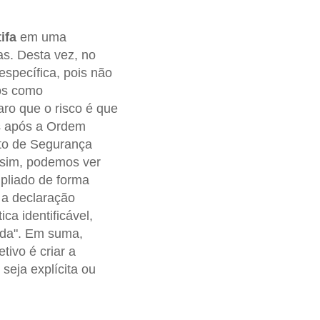
ifa
em uma
as. Desta vez, no
específica, pois não
os como
laro que o risco é que
as após a Ordem
to de Segurança
Assim, podemos ver
pliado de forma
, a declaração
ca identificável,
rda". Em suma,
tivo é criar a
seja explícita ou