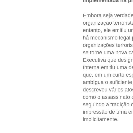
implementada na pr
Embora seja verdad
organização terroris
entanto, ele emitiu 
há mecanismo legal 
organizações terrorist
se torne uma nova ca
Executiva que desig
Interna emitiu uma d
que, em um curto esp
ambígua o suficiente 
descreveu vários atos
como o assassinato
seguindo a tradição d
impressão de uma eme
implicitamente.