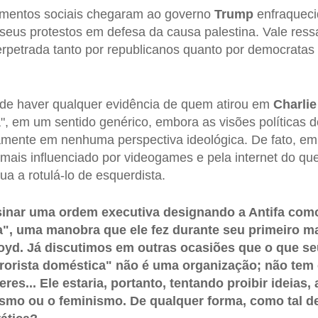
imentos sociais chegaram ao governo
Trump
enfraqueci
seus protestos em defesa da causa palestina. Vale res
erpetrada tanto por republicanos quanto por democrata
de haver qualquer evidência de quem atirou em
Charlie
a", em um sentido genérico, embora as visões políticas d
amente em nenhuma perspectiva ideológica. De fato, e
mais influenciado por videogames e pela internet do que
nua a rotulá-lo de esquerdista.
inar uma ordem executiva designando a Antifa com
ca", uma manobra que ele fez durante seu primeiro m
oyd. Já discutimos em outras ocasiões que o que s
rorista doméstica" não é uma organização; não tem 
res... Ele estaria, portanto, tentando proibir ideias,
ismo ou o feminismo. De qualquer forma, como tal d