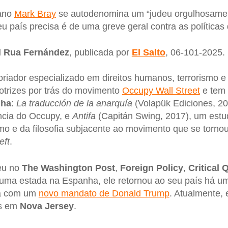
cano
Mark Bray
se autodenomina um “judeu orgulhosament
eu país precisa é de uma greve geral contra as políticas
l Rua Fernández
, publicada por
El Salto
, 06-101-2025.
riador especializado em direitos humanos, terrorismo e p
otrizes por trás do movimento
Occupy Wall Street
e tem 
nha
:
La traducción de la anarquía
(Volapük Ediciones, 20
ncia do Occupy, e
Antifa
(Capitán Swing, 2017), um estu
ismo e da filosofia subjacente ao movimento que se torn
left
.
eu no
The Washington Post
,
Foreign Policy
,
Critical 
ma estada na Espanha, ele retornou ao seu país há u
ra com um
novo mandato de Donald Trump
. Atualmente, e
rs em
Nova Jersey
.