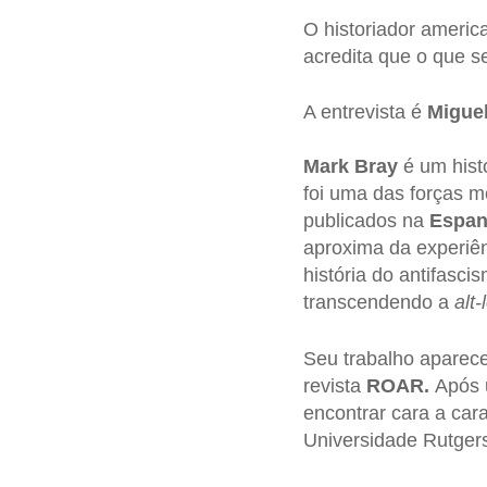
O historiador ameri
acredita que o que s
A entrevista é
Migue
Mark Bray
é um histo
foi uma das forças m
publicados na
Espa
aproxima da experiê
história do antifasc
transcendendo a
alt-
Seu trabalho aparec
revista
ROAR.
Após u
encontrar cara a ca
Universidade Rutge