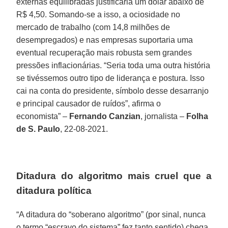
externas equilibradas justificaria um dólar abaixo de
R$ 4,50. Somando-se a isso, a ociosidade no
mercado de trabalho (com 14,8 milhões de
desempregados) e nas empresas suportaria uma
eventual recuperação mais robusta sem grandes
pressões inflacionárias. “Seria toda uma outra história
se tivéssemos outro tipo de liderança e postura. Isso
cai na conta do presidente, símbolo desse desarranjo
e principal causador de ruídos”, afirma o
economista” –
Fernando Canzian
, jornalista –
Folha
de S. Paulo
, 22-08-2021.
Ditadura do algoritmo mais cruel que a
ditadura política
“A ditadura do “soberano algoritmo” (por sinal, nunca
o termo “escravo do sistema” fez tanto sentido) chega