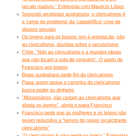
laicato maduro.'' Entrevista com Mauricio López
Segundo arcebispo australiano, o clericalismo é
o 'cerne do problema' da 'catastrófica' crise de
abusos sexuais
Os jovens para os bispos: sim à orientação, não
ao clericalismo, dúvidas sobre o secularismo
Chile. "Não ao clericalismo e a mundos ideais
que não tocam a vida de ninguém". O apelo de
Francisco aos bispos
Bispo australiano pede fim do clericalismo
Papa: quem segue o caminho do clericalismo
busca poder ou dinheiro
"Missionários, não cedam ao clericalismo que
afasta os jovens", alerta o papa Francisco
Francisco pede que as mulheres e os leigos não
sejam reduzidos a “servos do nosso recalcitrante
clericalismo”
"O clericalismo é uma peste na Igreja." Entrevista