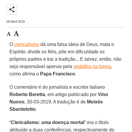
share
09 Abril 2019
O
clericalismo
dá uma falsa ideia de Deus, mata o
Espírito, divide os fiéis, põe em dificuldade os
próprios padres e trai a tradição... E talvez, então, não
seja responsável apenas pela
pedofilia na Igreja
,
como afirma o
Papa Francisco
.
O comentário é do jornalista e escritor italiano
Roberto Beretta
, em artigo publicado por
Vino
Nuovo
, 30-03-2019. A tradução é de
Moisés
Sbardelotto
.
“
Clericalismo: uma doença mortal
” era o título
atribuído a duas conferências, respectivamente do