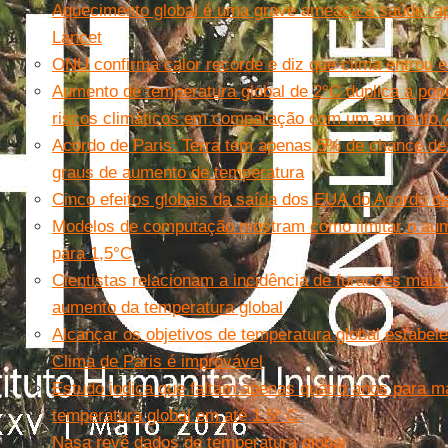
Aquecimento global é uma grave ameaça à saúde, apo
Lancet
ONU confirma calor recorde e diz que clima entrou em
Aumento de temperatura global de 2°C duplica a pop
riscos climáticos em comparação com um aumento 
Acordo de Paris: Terra tem apenas 5% de chance de f
graus de aumento de temperatura
Cinco efeitos globais da saída dos EUA do Acordo de
Modelos de computação mostram como limitar o aum
para 1,5°C
Cientistas relacionam a incidência de furacões mais
aumento da temperatura global
Alcançar os objetivos de temperatura global estabel
Clima de Paris é improvável
Estudo indica que faltam apenas quatro anos para 
temperatura global em até 1.5º C
Nasa revê dados de temperatura global