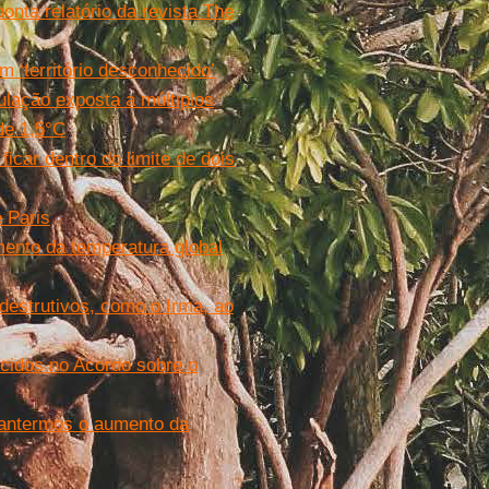
nta relatório da revista The
 ‘território desconhecido’
ulação exposta a múltiplos
de 1,5°C
icar dentro do limite de dois
 Paris
ento da temperatura global
 destrutivos, como o Irma, ao
ecidos no Acordo sobre o
mantermos o aumento da