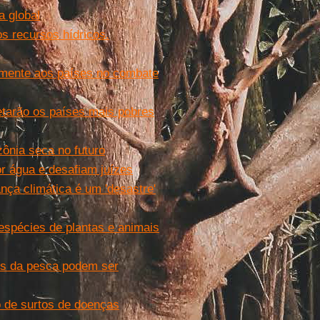
a global
s recursos hídricos.
amente aos países no combate
etarão os países mais pobres
ônia seca no futuro
r água e desafiam juízes
ça climática é um 'desastre'
spécies de plantas e animais
os da pesca podem ser
 de surtos de doenças