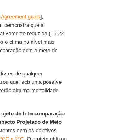
s Agreement goals
],
e
, demonstra que a
cativamente reduzida (15-22
s o clima no nível mais
mparação com a meta de
livres de qualquer
rou que, sob uma possível
 terão alguma mortalidade
rojeto de Intercomparação
mpacto Projetado de Meio
tentes com os objetivos
,5°C e 2°C
. O projeto utilizou