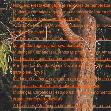
Ninguém presta atenção aos recordes de temperatur
Mudança climática requer uma gestão policêntrica do
Entrevista especial com Bruno Puga
Acordo de Paris. EUA pressionados a se juntar nov
à mudança climática
Mudanças Climáticas: Flutuações de temperatura af
do mundo, sugere uma nova pesquisa
Mudanças Climáticas: Cientistas projetam uma Amaz
Mudanças climáticas aumentam disputas judiciais po
Primeiro cardeal de Papua-Nova Guiné diz que mudan
para o seu povo
Mudanças climáticas colocam em risco metade das e
dos locais naturais mais importantes do mundo
Mudanças Climáticas: estudo estima que rendiment
dramaticamente reduzidos
Arboviroses: Mudanças climáticas aumentam o risco