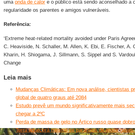
uma
onda de calor
e o público está sendo aconselhado a c
regularidade os parentes e amigos vulneráveis.
Referência:
‘Extreme heat-related mortality avoided under Paris Agreem
C. Heaviside, N. Schaller, M. Allen, K. Ebi, E. Fischer, A. 
Kharin, H. Shiogama, J. Sillmann, S. Sippel and S. Vardou
Change
Leia mais
Mudanças Climáticas: Em nova análise, cientistas 
global de quatro graus até 2084
Estudo prevê um mundo significativamente mais sec
chegar a 2ºC
Perda de massa de gelo no Ártico russo quase dobro
Terra aquecerá mesmo se pararmos de emitir gases d