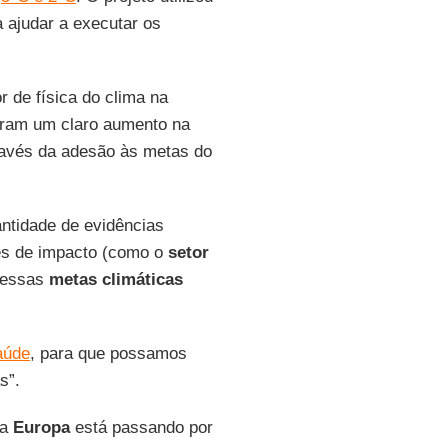
 ajudar a executar os
or de física do clima na
tram um claro aumento na
través da adesão às metas do
ntidade de evidências
es de impacto (como o
setor
o essas
metas climáticas
aúde
, para que possamos
s”.
a
Europa
está passando por