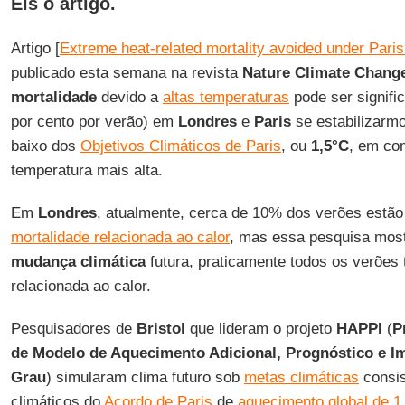
Eis o artigo.
Artigo [
Extreme heat-related mortality avoided under Pari
publicado esta semana na revista
Nature Climate Chang
mortalidade
devido a
altas temperaturas
pode ser signifi
por cento por verão) em
Londres
e
Paris
se estabilizarmo
baixo dos
Objetivos Climáticos de Paris
, ou
1,5°C
, em co
temperatura mais alta.
Em
Londres
, atualmente, cerca de 10% dos verões estão 
mortalidade relacionada ao calor
, mas essa pesquisa most
mudança climática
futura, praticamente todos os verões
relacionada ao calor.
Pesquisadores de
Bristol
que lideram o projeto
HAPPI
(
P
de Modelo de Aquecimento Adicional, Prognóstico e I
Grau
) simularam clima futuro sob
metas climáticas
consis
climáticos do
Acordo de Paris
de
aquecimento global de 1