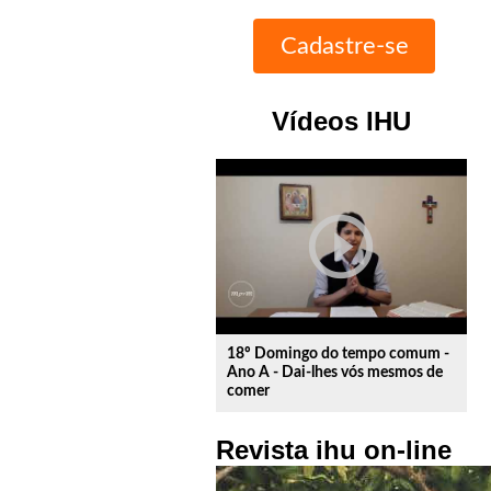
Vídeos IHU
play_circle_outline
18º Domingo do tempo comum -
Ano A - Dai-lhes vós mesmos de
comer
Revista ihu on-line