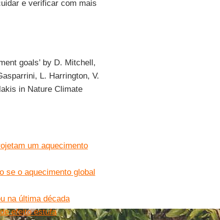
uidar e verificar com mais
ent goals’ by D. Mitchell,
Gasparrini, L. Harrington, V.
lakis in Nature Climate
projetam um aquecimento
o se o aquecimento global
u na última década
e efeito estufa