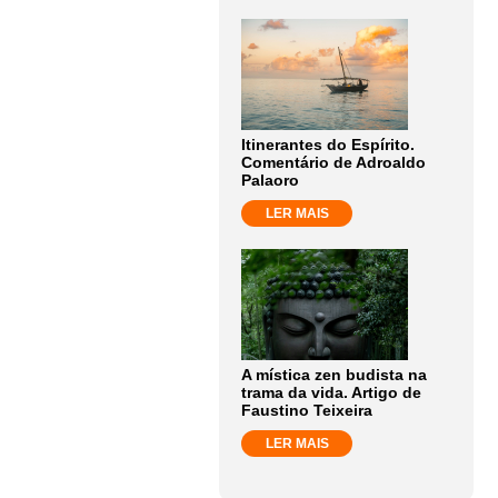
Itinerantes do Espírito.
Comentário de Adroaldo
Palaoro
LER MAIS
A mística zen budista na
trama da vida. Artigo de
Faustino Teixeira
LER MAIS