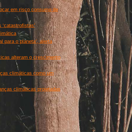
locar em risco consumo de
‘catastrofistas’
imática
 para o planeta’, alerta
icas alteram o crescimento
ças climáticas como um
ças climáticas projetadas