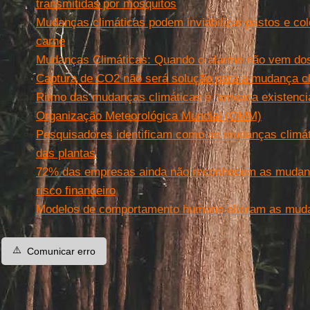
transmitidas por mosquitos
Mudanças climáticas podem inviabilizar pastos e co
carne
Mudanças Climáticas: Quando o alarme não vem dos 
Captura de CO2 não será solução para a mudança cl
Ritmo das mudanças climáticas é ‘ameaça existencial
Organização Meteorológica Mundial (OMM)
Pesquisadores identificam como as mudanças climát
das plantas
72% das empresas ainda não reconhecem as mudan
risco financeiro
Modelos de comportamento humano alteram as mudan
⚠️
Comunicar erro