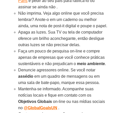
Paris
e pedir ao seu país para ratificá-lo ou
assinar se ainda não .
Não imprima. Veja algo online que você precisa
lembrar? Anote-o em um caderno ou melhor
ainda, uma nota de post-it digital e poupe o papel.
Apaga as luzes. Sua TV ou tela de computador
oferece um brilho aconchegante, então desligue
outras luzes se não precisar delas.
Faça um pouco de pesquisa on-line e compre
apenas de empresas que você conhece práticas
sustentáveis e não prejudicam o
meio ambiente
.
Denuncie agressores online. Se você notar
assédio
em um quadro de mensagens ou em
uma sala de bate-papo, marque essa pessoa.
Mantenha-se informado. Acompanhe suas
notícias locais e fique em contato com os
Objetivos Globais
on-line ou nas mídias sociais
no
@GlobalGoalsUN
.