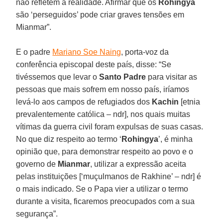
não refletem a realidade. Afirmar que os
Rohingya
são ‘perseguidos’ pode criar graves tensões em
Mianmar”.
E o padre
Mariano Soe Naing
, porta-voz da
conferência episcopal deste país, disse: “Se
tivéssemos que levar o
Santo Padre
para visitar as
pessoas que mais sofrem em nosso país, iríamos
levá-lo aos campos de refugiados dos
Kachin
[etnia
prevalentemente católica – ndr], nos quais muitas
vítimas da guerra civil foram expulsas de suas casas.
No que diz respeito ao termo ‘
Rohingya
’, é minha
opinião que, para demonstrar respeito ao povo e o
governo de
Mianmar
, utilizar a expressão aceita
pelas instituições [‘muçulmanos de Rakhine’ – ndr] é
o mais indicado. Se o Papa vier a utilizar o termo
durante a visita, ficaremos preocupados com a sua
segurança”.