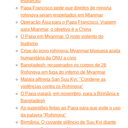
esqueceu
Papa Francisco pede que direitos de minoria
rohingya sejam respeitados em Mianmar
Operação Ásia para o Papa Francisco. Viagem
para Mianmar, o objetivo é a China
O Papa em Myanmar. O rosto violento do
budismo
Crise do povo rohingya: Myanmar bloqueia ajuda
humanitária da ONU a civis
Bangladesh: recuperados os corpos de 26
Rohingya em fuga do inferno de Myanmar
Malala alfineta San Suu Kyi: ''Condene as
violências contra os Rohingya''
O Papa viajará, em novembro, para a Birmânia e
Bangladesh
As sugestões feitas ao Papa para que evite o uso
da palavra "Rohingya"
Birmânia. O covarde silêncio de Suu Kyi diante