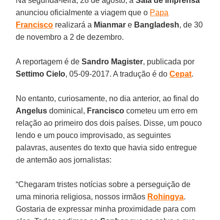
Na segunda-feira, 28 de agosto, a
Sala de Imprensa
anunciou oficialmente a viagem que o
Papa
Francisco
realizará a
Mianmar
e
Bangladesh
, de 30
de novembro a 2 de dezembro.
A reportagem é de
Sandro Magister
, publicada por
Settimo Cielo
, 05-09-2017. A tradução é do
Cepat
.
No entanto, curiosamente, no dia anterior, ao final do
Angelus
dominical,
Francisco
cometeu um erro em
relação ao primeiro dos dois países. Disse, um pouco
lendo e um pouco improvisado, as seguintes
palavras, ausentes do texto que havia sido entregue
de antemão aos jornalistas:
“Chegaram tristes notícias sobre a perseguição de
uma minoria religiosa, nossos irmãos
Rohingya
.
Gostaria de expressar minha proximidade para com