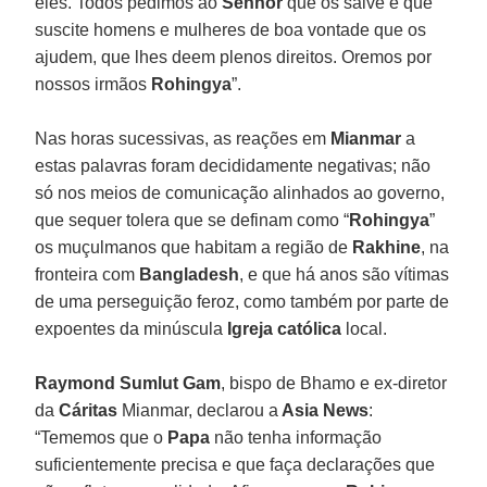
eles. Todos pedimos ao
Senhor
que os salve e que
suscite homens e mulheres de boa vontade que os
ajudem, que lhes deem plenos direitos. Oremos por
nossos irmãos
Rohingya
”.
Nas horas sucessivas, as reações em
Mianmar
a
estas palavras foram decididamente negativas; não
só nos meios de comunicação alinhados ao governo,
que sequer tolera que se definam como “
Rohingya
”
os muçulmanos que habitam a região de
Rakhine
, na
fronteira com
Bangladesh
, e que há anos são vítimas
de uma perseguição feroz, como também por parte de
expoentes da minúscula
Igreja católica
local.
Raymond Sumlut Gam
, bispo de Bhamo e ex-diretor
da
Cáritas
Mianmar, declarou a
Asia News
:
“Tememos que o
Papa
não tenha informação
suficientemente precisa e que faça declarações que