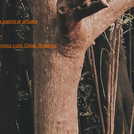
 pastoral urbana
'
evista com Gilles Routhier