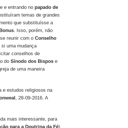
ve e entrando no
papado de
nstituíram temas de grandes
ento que substituísse a
 Bonus
. Isso, porém, não
 se reunir com o
Conselho
m si uma mudança
citar conselhos de
ão do
Sínodo dos Bispos
e
greja de uma maneira
a e estudos religiosos na
nweal
, 28-09-2016. A
nda mais interessante, para
ção para a Doutrina da Fé
)