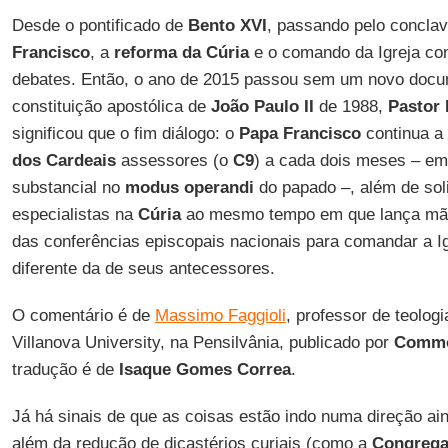
Desde o pontificado de
Bento XVI
, passando pelo concla
Francisco
, a
reforma da Cúria
e o comando da Igreja co
debates. Então, o ano de 2015 passou sem um novo docum
constituição apostólica de
João Paulo II
de 1988,
Pastor
significou que o fim diálogo: o
Papa Francisco
continua a
dos Cardeais
assessores (o
C9
) a cada dois meses – e
substancial no
modus operandi
do papado –, além de soli
especialistas na
Cúria
ao mesmo tempo em que lança m
das conferências episcopais nacionais para comandar a I
diferente da de seus antecessores.
O comentário é de
Massimo Faggioli
, professor de teologi
Villanova University, na Pensilvânia, publicado por
Commo
tradução é de
Isaque Gomes Correa
.
Já há sinais de que as coisas estão indo numa direção ai
além da redução de dicastérios curiais (como a
Congrega