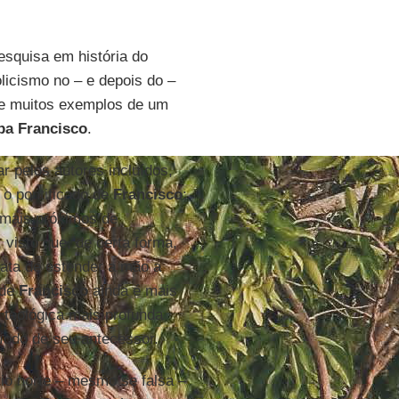
squisa em história do
olicismo no – e depois do –
re muitos exemplos de um
pa Francisco
.
r pelos autores incluídos,
 o pontificado de
Francisco
:
s mais próximos de
, visto que, de certa forma,
ata de estender a mão a
 de
Francisco
ainda é mais
e teológica mais profunda
íodo de seu antecessor.
rio norte – mesmo se falsa –