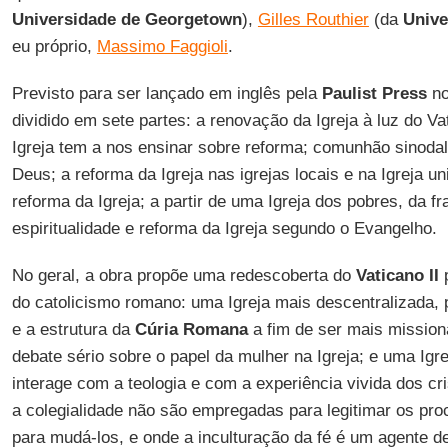
Universidade de Georgetown
),
Gilles Routhier
(da
Unive
eu próprio,
Massimo Faggioli
.
Previsto para ser lançado em inglês pela
Paulist Press
no
dividido em sete partes: a renovação da Igreja à luz do Vat
Igreja tem a nos ensinar sobre reforma; comunhão sinoda
Deus; a reforma da Igreja nas igrejas locais e na Igreja 
reforma da Igreja; a partir de uma Igreja dos pobres, da fr
espiritualidade e reforma da Igreja segundo o Evangelho.
No geral, a obra propõe uma redescoberta do
Vaticano II
p
do catolicismo romano: uma Igreja mais descentralizada, 
e a estrutura da
Cúria Romana
a fim de ser mais mission
debate sério sobre o papel da mulher na Igreja; e uma Igr
interage com a teologia e com a experiência vivida dos cr
a colegialidade não são empregadas para legitimar os pro
para mudá-los, e onde a inculturação da fé é um agente d