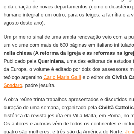
e da criação de novos departamentos (como o dicastério 
humano integral e um outro, para os leigos, a família e 
agosto deste ano).
Um primeiro sinal de uma ampla renovação veio com a pu
um volume com mais de 600 páginas em italiano intitulad
nella chiesa
(
A reforma da Igreja e as reformas na Igre
Publicado pela
Queriniana
, uma das editoras de estudos 
da Europa, o volume é editado por dois dos assessores 
teólogo argentino
Carlo Maria Galli
e o editor da
Civiltà C
Spadaro
, padre jesuíta.
A obra reúne trinta trabalhos apresentados e discutidos 
duração de uma semana, organizado pela
Civiltà Cattoli
histórica da revista jesuíta em Villa Malta, em Roma, no
Os autores e autoras vêm de todos os continentes e inclu
quatro são mulheres, e três são da América do Norte:
Joh