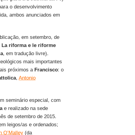
para o desenvolvimento
a vida, ambos anunciados em
blicação, em setembro, de
o
La riforma e le riforme
ja
, em tradução livre).
teológicos mais importantes
mais próximos a
Francisco
: o
attolica
,
Antonio
num seminário especial, com
ca
e realizado na sede
 mês de setembro de 2015.
em leigos/as e ordenados;
n O’Malley
(da