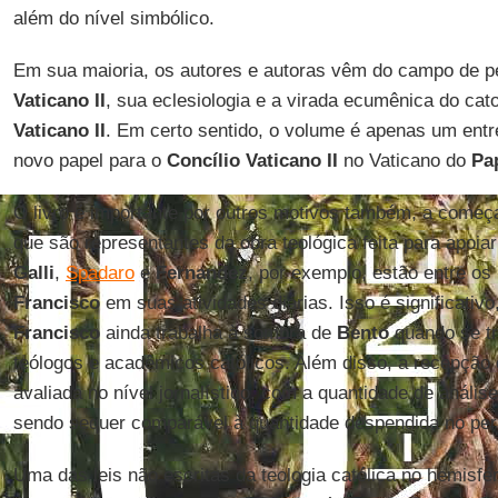
além do nível simbólico.
Em sua maioria, os autores e autoras vêm do campo de pe
Vaticano II
, sua eclesiologia e a virada ecumênica do cat
Vaticano II
. Em certo sentido, o volume é apenas um ent
novo papel para o
Concílio Vaticano II
no Vaticano do
Pa
O livro é importante por outros motivos também, a começa
que são representantes da obra teológica feita para apoiar
Galli
,
Spadaro
e
Fernandez
, por exemplo, estão entre o
Francisco
em suas atividades diárias. Isso é significativo
Francisco
ainda trabalha à sombra de
Bento
quando se tr
teólogos e acadêmicos católicos. Além disso, a recepção
avaliada no nível jornalístico, com a quantidade de anális
sendo sequer comparável à quantidade despendida no per
Uma das leis não escritas da teologia católica no hemisfé