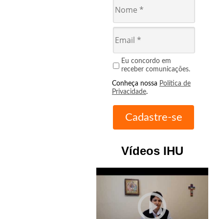
Eu concordo em
receber comunicações.
Conheça nossa
Política de
Privacidade
.
Vídeos IHU
play_circle_outline