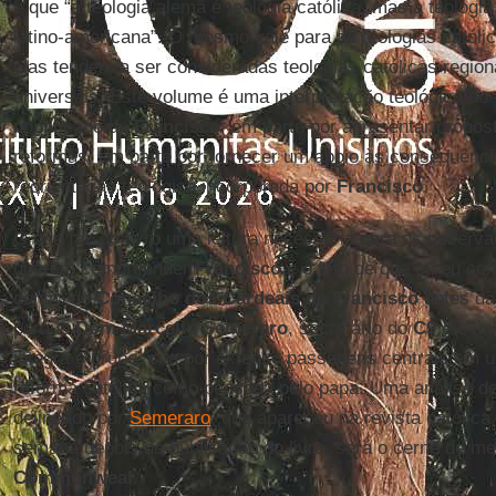
é que “a teologia alemã é teologia católica, mas a teologia
latino-americana”. O mesmo vale para as teologias católic
elas tendem a ser consideradas teologias católicas regio
universais. Este volume é uma interpretação teológica do 
pontificado de
Francisco
, em parte por apresentar propos
reformas, em parte por fornecer um apoio às consequênci
reorientação teológica incorporada por
Francisco
.
O que faz do livro uma leitura necessária para os observ
querem compreender
Francisco
é o fato de que o seu con
dentro do
Conselho dos Cardeais de Francisco
antes da
porque
Dom Marcello Semeraro
, secretário do
C9
e o ún
integra o grupo, cita por extenso passagens centrais em 
reforma católica como pensada pelo papa. Uma análise do
delineado por
Semeraro
, que apareceu na revista católica 
semana depois da publicação do livro, será o cerne de me
Commonweal
.