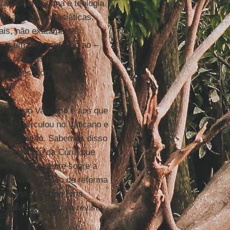
 latino-americana é teologia
as africanas e asiáticas:
nais, não exatamente
– e uma contribuição ao –
tas práticas para as
as eclesiológicas da
adores do Vaticano e aos que
teúdo circulou no Vaticano e
 publicação. Sabemos disso
ico membro da Cúria que
um ensaio recente sobre a
 plano detalhado de reforma
italiana
Il Regno
uma
u próximo artigo na revista