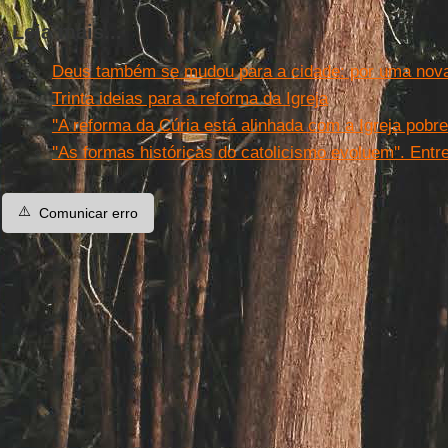
Leia mais...
Deus também se mudou para a cidade: por uma nova
Trinta ideias para a reforma da Igreja
''A reforma da Cúria está alinhada com a Igreja pobre'
''As formas históricas do catolicismo evoluem''. Entr
⚠️
Comunicar erro