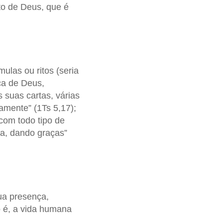
to de Deus, que é
ulas ou ritos (seria
ça de Deus,
s suas cartas, várias
amente” (1Ts 5,17);
com todo tipo de
la, dando graças”
ua presença,
o é, a vida humana