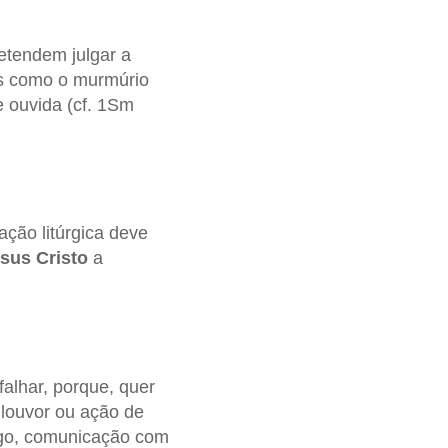
retendem julgar a
 como o murmúrio
 ouvida (cf. 1Sm
ração litúrgica deve
sus Cristo
a
falhar, porque, quer
 louvor ou ação de
ogo, comunicação com