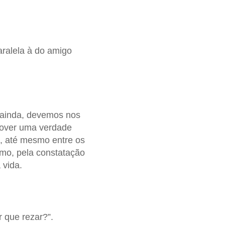
ralela à do amigo
, ainda, devemos nos
emover uma verdade
m, até mesmo entre os
nimo, pela constatação
 vida.
 que rezar?”.