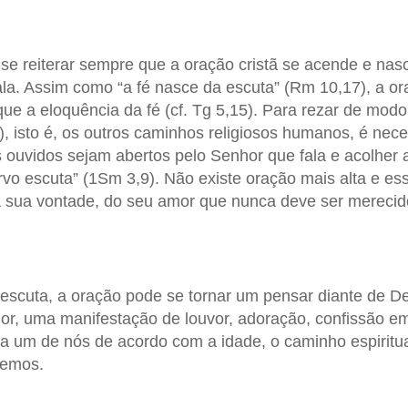
se reiterar sempre que a oração cristã se acende e nas
la. Assim como “a fé nasce da escuta” (Rm 10,17), a o
ue a eloquência da fé (cf. Tg 5,15). Para rezar de modo
), isto é, os outros caminhos religiosos humanos, é nece
s ouvidos sejam abertos pelo Senhor que fala e acolher a
rvo escuta” (1Sm 3,9). Não existe oração mais alta e es
a sua vontade, do seu amor que nunca deve ser merecid
 escuta, a oração pode se tornar um pensar diante de 
r, uma manifestação de louvor, adoração, confissão em 
um de nós de acordo com a idade, o caminho espiritual
vemos.