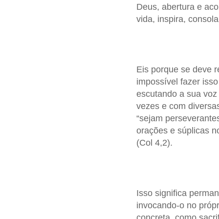
Deus, abertura e aco
vida, inspira, consola
Eis porque se deve r
impossível fazer iss
escutando a sua voz 
vezes e com diversa
“sejam perseverantes
orações e súplicas n
(Col 4,2).
Isso significa perm
invocando-o no própr
concreta, como sacrif