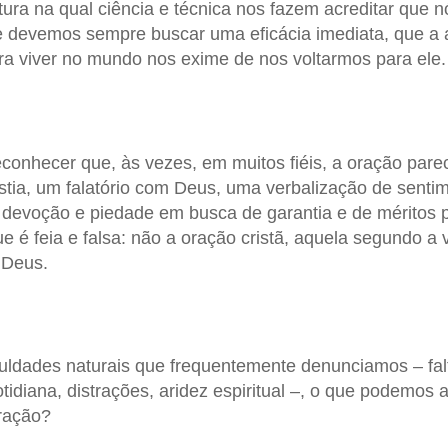
ura na qual ciência e técnica nos fazem acreditar que
e devemos sempre buscar uma eficácia imediata, que a
ra viver no mundo nos exime de nos voltarmos para ele.
onhecer que, às vezes, em muitos fiéis, a oração pare
tia, um falatório com Deus, uma verbalização de senti
 devoção e piedade em busca de garantia e de méritos
e é feia e falsa: não a oração cristã, aquela segundo a
 Deus.
culdades naturais que frequentemente denunciamos – fal
otidiana, distrações, aridez espiritual –, o que podemos
ração?