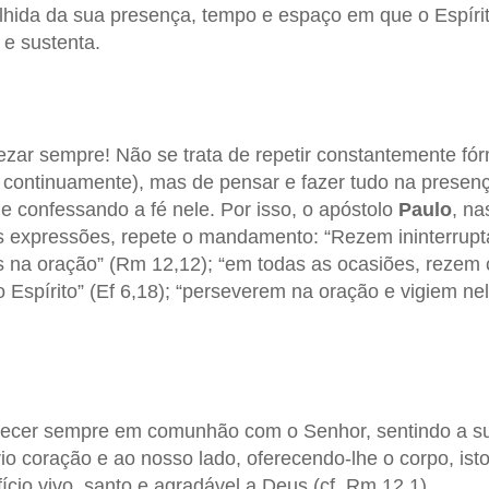
lhida da sua presença, tempo e espaço em que o Espíri
 e sustenta.
ezar sempre! Não se trata de repetir constantemente fórm
o continuamente), mas de pensar e fazer tudo na presen
e confessando a fé nele. Por isso, o apóstolo
Paulo
, na
s expressões, repete o mandamento: “Rezem ininterrupt
 na oração” (Rm 12,12); “em todas as ocasiões, rezem 
o Espírito” (Ef 6,18); “perseverem na oração e vigiem ne
anecer sempre em comunhão com o Senhor, sentindo a s
io coração e ao nosso lado, oferecendo-lhe o corpo, ist
ício vivo, santo e agradável a Deus (cf. Rm 12,1).