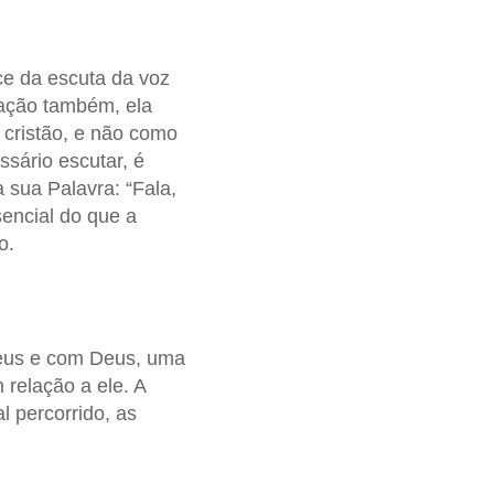
ce da escuta da voz
ração também, ela
 cristão, e não como
ssário escutar, é
 sua Palavra: “Fala,
sencial do que a
o.
Deus e com Deus, uma
relação a ele. A
 percorrido, as