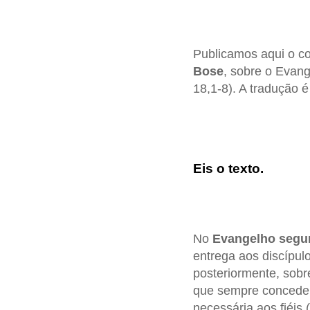
Publicamos aqui o c
Bose
, sobre o Evan
18,1-8). A tradução 
Eis o texto.
No
Evangelho segu
entrega aos discípul
posteriormente, sobr
que sempre concede o
necessária aos fiéis (