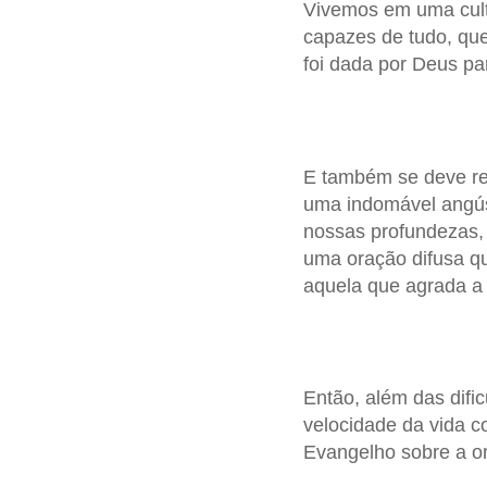
Vivemos em uma cult
capazes de tudo, qu
foi dada por Deus pa
E também se deve rec
uma indomável angús
nossas profundezas,
uma oração difusa qu
aquela que agrada a
Então, além das difi
velocidade da vida c
Evangelho sobre a o