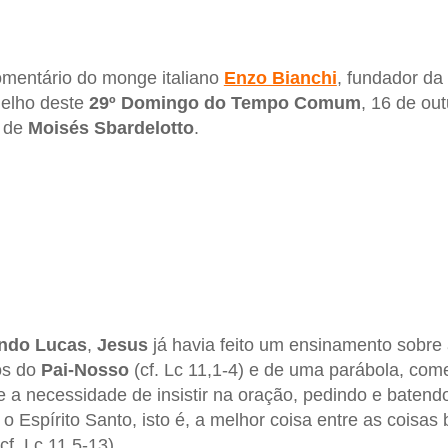
omentário do monge italiano
Enzo Bianchi
, fundador da
gelho deste
29º Domingo do Tempo Comum
, 16 de ou
é de
Moisés Sbardelotto
.
ndo Lucas
,
Jesus
já havia feito um ensinamento sobre
os do
Pai-Nosso
(cf. Lc 11,1-4) e de uma parábola, com
e a necessidade de insistir na oração, pedindo e batend
 Espírito Santo, isto é, a melhor coisa entre as coisas 
cf. Lc 11,5-13).