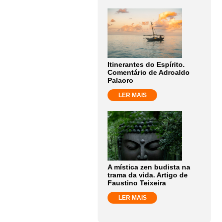
Itinerantes do Espírito.
Comentário de Adroaldo
Palaoro
LER MAIS
A mística zen budista na
trama da vida. Artigo de
Faustino Teixeira
LER MAIS