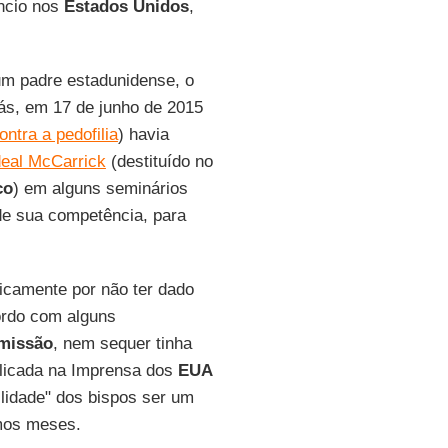
ncio nos
Estados Unidos
,
um padre estadunidense, o
rás, em 17 de junho de 2015
ntra a pedofilia
) havia
eal McCarrick
(destituído no
co
) em alguns seminários
 de sua competência, para
icamente por não ter dado
cordo com alguns
omissão
, nem sequer tinha
ublicada na Imprensa dos
EUA
lidade" dos bispos ser um
imos meses.