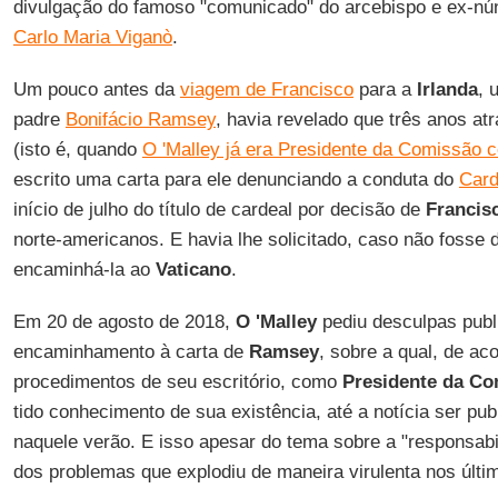
divulgação do famoso "comunicado" do arcebispo e ex-nú
Carlo Maria Viganò
.
Um pouco antes da
viagem de Francisco
para a
Irlanda
, 
padre
Bonifácio Ramsey
, havia revelado que três anos at
(isto é, quando
O 'Malley já era Presidente da Comissão co
escrito uma carta para ele denunciando a conduta do
Card
início de julho do título de cardeal por decisão de
Francis
norte-americanos. E havia lhe solicitado, caso não fosse
encaminhá-la ao
Vaticano
.
Em 20 de agosto de 2018,
O 'Malley
pediu desculpas publ
encaminhamento à carta de
Ramsey
, sobre a qual, de a
procedimentos de seu escritório, como
Presidente da C
tido conhecimento de sua existência, até a notícia ser p
naquele verão. E isso apesar do tema sobre a "responsabi
dos problemas que explodiu de maneira virulenta nos últ