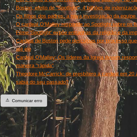
Boston, efeito de "Spotlight", 4 bilhões de indenizaç
Os filhos dos padres: a nova investigação da equipe 
O cardeal O’Malley responde ao Spotlight sobre os f
Filme 'Spotlight' expõe entranhas da religião e da im
Cardeal de Boston pede desculpas por processo que
até ele
Cardeal O'Malley: Os líderes da Igreja devem respo
maneira "rápida"
Theodore McCarrick: de presbítero a cardeal em 20
sabia do seu passado?
⚠️
Comunicar erro