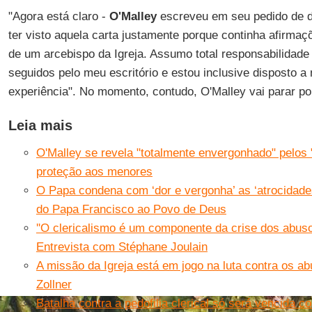
"Agora está claro -
O'Malley
escreveu em seu pedido de d
ter visto aquela carta justamente porque continha afirm
de um arcebispo da Igreja. Assumo total responsabilidad
seguidos pelo meu escritório e estou inclusive disposto a 
experiência". No momento, contudo, O'Malley vai parar p
Leia mais
O'Malley se revela "totalmente envergonhado" pelos 
proteção aos menores
O Papa condena com ‘dor e vergonha’ as ‘atrocidade
do Papa Francisco ao Povo de Deus
''O clericalismo é um componente da crise dos abusos
Entrevista com Stéphane Joulain
A missão da Igreja está em jogo na luta contra os a
Zollner
Batalha contra a pedofilia clerical só será vencida c