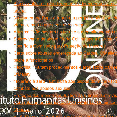
Bispos católicos não devem mais defender uns aos 
sexual
Na viagem do Papa à Irlanda, a pergunta não é se el
vítimas, mas o que acontece a seguir
Abusos: ''Não bastam as leis se a mentalidade não mu
Sobrevivente de abuso Marie Collins apoia Cardeal O
Pontifícia Comissão para Proteção de Menores
Carta sobre abusos endereçada ao Cardeal O'Malley
padre a funcionários
Pedofilia: ''Faltam procedimentos claros sobre cardea
O'Malley
“Tolerância zero”. Em carta aos bispos do mundo todo
combate aos abusos sexuais
Proteção dos menores e Justiça às vítimas. Entrevi
Com relação ao Comunicado da Pontifícia Comissão
Menores
EUA. Como a Conferência Episcopal pode agir no c