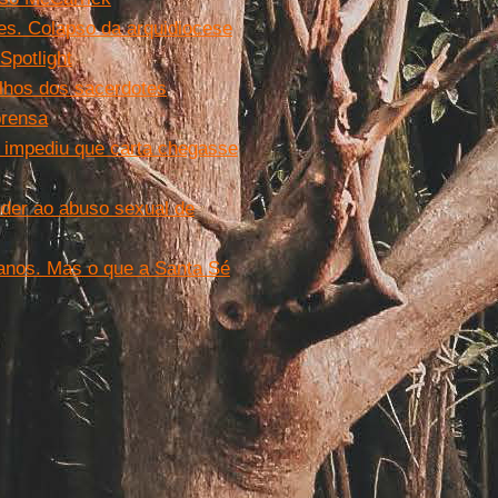
ões. Colapso da arquidiocese
Spotlight
ilhos dos sacerdotes
prensa
 impediu que carta chegasse
nder ao abuso sexual de
 anos. Mas o que a Santa Sé