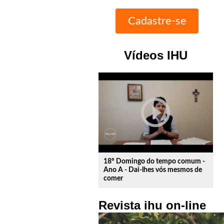
Vídeos IHU
play_circle_outline
18º Domingo do tempo comum -
Ano A - Dai-lhes vós mesmos de
comer
Revista ihu on-line