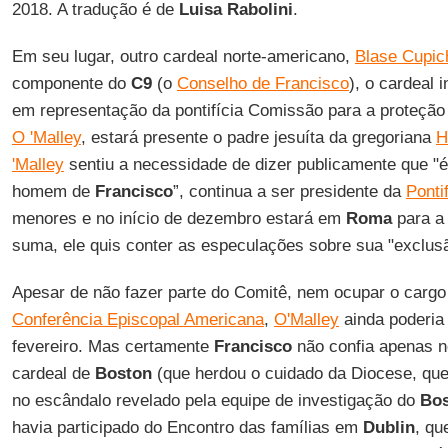
2018. A tradução é de
Luisa Rabolini
.
Em seu lugar, outro cardeal norte-americano,
Blase Cupic
componente do
C9
(o
Conselho de Francisco
), o cardeal 
em representação da pontifícia Comissão para a proteção
O 'Malley
, estará presente o padre jesuíta da gregoriana
H
'Malley
sentiu a necessidade de dizer publicamente que "
homem de
Francisco
”, continua a ser presidente da
Ponti
menores e no início de dezembro estará em
Roma
para a
suma, ele quis conter as especulações sobre sua "exclus
Apesar de não fazer parte do Comitê, nem ocupar o cargo
Conferência Episcopal Americana
,
O'Malley
ainda poderia 
fevereiro. Mas certamente
Francisco
não confia apenas ne
cardeal de
Boston
(que herdou o cuidado da Diocese, qu
no escândalo revelado pela equipe de investigação do
Bos
havia participado do Encontro das famílias em
Dublin
, qu