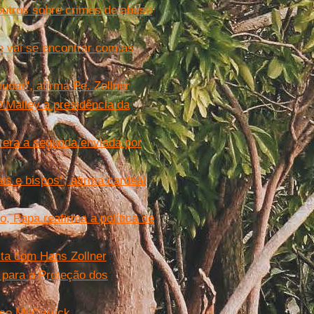
outros sobre crimes de abuso
e vai se encontrar com as
dar'', afirma Pe. Zollner
’Malley à presidência da
 era a segunda enviada por
is e bispos'', afirma cardeal
, Papa reafirma a política de
sta com Hans Zollner
 para a Proteção dos
aso McCarrick