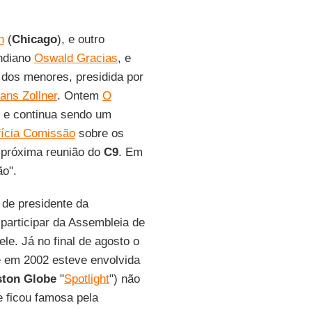
h
(
Chicago
), e outro
indiano
Oswald Gracias
, e
 dos menores, presidida por
ans Zollner
. Ontem
O
é e continua sendo um
fícia Comissão
sobre os
 próxima reunião do
C9
. Em
ão".
 de presidente da
participar da Assembleia de
le. Já no final de agosto o
e em 2002 esteve envolvida
ton Globe
"
Spotlight
") não
e ficou famosa pela