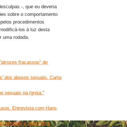
esculpas -, que eu deveria
ações sobre o comportamento
e pelos procedimentos
modificá-los à luz desta
or uma rodada.
"atrozes fracassos" de
s’ dos abusos sexuais. Carta
 sexuais na Igreja.''
busos. Entrevista com Hans
om verdade e autocrítica