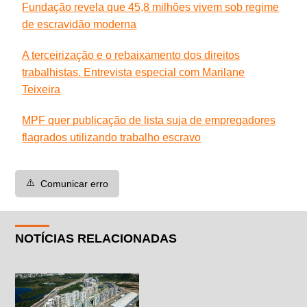
Fundação revela que 45,8 milhões vivem sob regime
de escravidão moderna
A terceirização e o rebaixamento dos direitos
trabalhistas. Entrevista especial com Marilane
Teixeira
MPF quer publicação de lista suja de empregadores
flagrados utilizando trabalho escravo
⚠️
Comunicar erro
NOTÍCIAS RELACIONADAS