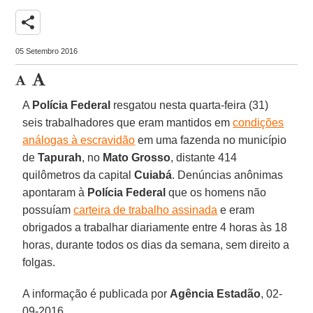
share
05 Setembro 2016
A
Polícia Federal
resgatou nesta quarta-feira (31)
seis trabalhadores que eram mantidos em
condições
análogas à escravidão
em uma fazenda no município
de
Tapurah
, no
Mato Grosso
, distante 414
quilômetros da capital
Cuiabá
. Denúncias anônimas
apontaram à
Polícia Federal
que os homens não
possuíam
carteira de trabalho assinada
e eram
obrigados a trabalhar diariamente entre 4 horas às 18
horas, durante todos os dias da semana, sem direito a
folgas.
A informação é publicada por
Agência Estadão
, 02-
09-2016.