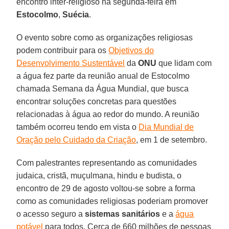
encontro inter-religioso na segunda-feira em
Estocolmo
,
Suécia
.
O evento sobre como as organizações religiosas
podem contribuir para os
Objetivos do
Desenvolvimento Sustentável
da
ONU
que lidam com
a água fez parte da reunião anual de Estocolmo
chamada Semana da Água Mundial, que busca
encontrar soluções concretas para questões
relacionadas à água ao redor do mundo. A reunião
também ocorreu tendo em vista o
Dia Mundial de
Oração pelo Cuidado da Criação
, em 1 de setembro.
Com palestrantes representando as comunidades
judaica, cristã, muçulmana, hindu e budista, o
encontro de 29 de agosto voltou-se sobre a forma
como as comunidades religiosas poderiam promover
o acesso seguro a
sistemas sanitários
e a
água
potável
para todos. Cerca de 660 milhões de pessoas