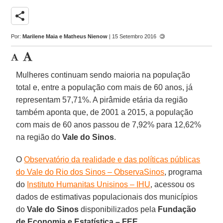
share
Por:
Marilene Maia e Matheus Nienow
| 15 Setembro 2016
Mulheres continuam sendo maioria na população
total e, entre a população com mais de 60 anos, já
representam 57,71%. A pirâmide etária da região
também aponta que, de 2001 a 2015, a população
com mais de 60 anos passou de 7,92% para 12,62%
na região do
Vale do Sinos
.
O
Observatório da realidade e das políticas públicas
do Vale do Rio dos Sinos – ObservaSinos
, programa
do
Instituto Humanitas Unisinos – IHU
, acessou os
dados de estimativas populacionais dos municípios
do
Vale do Sinos
disponibilizados pela
Fundação
de Economia e Estatística – FEE
.