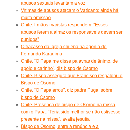
abusos sexuais levantam a voz
Vítimas de abusos atacam o Vaticano: ainda há
muita omissão
Chile. Irmãos maristas respondem: “Esses
abusos ferem a alma; os responsáveis devem ser
punidos”
O fracasso da Igreja chilena na agonia de
Fernando Karadima
Chile. “O Papa me disse palavras de ânimo, de
apoio e carinho”, diz bispo de Osorno
Chile. Bispo assegura que Francisco respaldou o
Bispo de Osorno
Chile. “O Papa errou”, diz padre Puga, sobre
bispo de Osorno
Chile. Presença de bispo de Osorno na missa
com o Papa. “Teria sido melhor se não estivesse
presente na missa”, avalia jesuíta
Bispo de Osorno, entre a renúncia e a