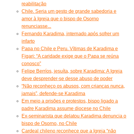
reabilitação
Chile. Seria um gesto de grande sabedoria e
amor à Igreja que o bispo de Osorno
renunciasse...
Fernando Karadima, internado após sofrer um
infarto
Papa no Chile e Peru. Vítimas de Karadima e
Figari: “A caridade exige que o Papa se reúna
conosco”
Felipe Berríos, jesuíta, sobre Karadima: A Igreja
deve desprender-se desse abuso de poder
“Não reconheço os abusos, com crianças nunca,
jamais”, defende-se Karadima
Em meio a prisões e protestos, bispo ligado a
padre Karadima assume diocese no Chile
Ex-seminarista que delatou Karadima denuncia o
bispo de Osorno, no Chile
Cardeal chileno reconhece que a Igreja “não