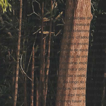
Erradicação
Acredita-se que existe uma certa possibilidade de diminu
possivelmente até a erradicação desses mosquitos do
Ae
albopictus
não deve ser muito fácil de exterminar. O
aegy
às condições dos centros urbanos e dos criadouros propo
Se colaborarmos no sentido de evitarmos esses criadouro
população, minimizando a possibilidade de epidemias e s
a intenção é até de erradicação, ou seja, de eliminação d
pessoalmente acredito nisso. Já as outras espécies estã
silvestres, e nesse sentido se torna muito difícil, praticam
de erradicação. Isso depende muito das condições climát
das temperaturas e de tudo mais. Ao longo do ciclo anual
inclusive os envolvidos com a dengue, também estão ass
temperatura. Então, se acredita que aqui no Sul isso faz 
durante o período do inverno podemos haver uma diminuiç