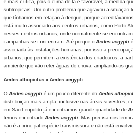
é mais crítica, pois o clima de lá é favorável, à medida qu
subtropicais. Um outro problema que agravou a situação foi
que tínhamos em relação à dengue, porque acreditávamo
está muito associado aos centros urbanos, como Porto Ale
nesses centros urbanos, onde normalmente se encontram 
campanhas se concentram. Até porque o
Aedes aegypti
é
associada às instalações humanas, por isso a preocupaç
urbanos, que permitem a existência dos criadouros, a part
ambiente que vão reter águas de chuva, ampliando-os gra
Aedes albopictus x Aedes aegypti
O
Aedes aegypti
é um pouco diferente do
Aedes albopic
distribuição mais ampla, inclusive nas áreas silvestres, c
em São Leopoldo já encontramos grande quantidade de
A
temos encontrado
Aedes aegypti
. Mas precisamos lembr
não é a principal espécie transmissora e não está envolv