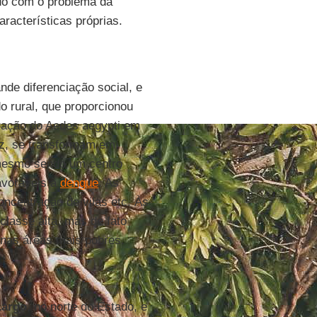
ado com o problema da
racterísticas próprias.
de diferenciação social, e
o rural, que proporcionou
eração do Aedes aegypti em
ez, se transformam em
 mesmo sendo um centro
avoráveis à
dengue
. As
ncentração de vilas etc. Às
lasse alta, mas de fato
 nas áreas mais pobres.
Largo
, no norte do Estado, e