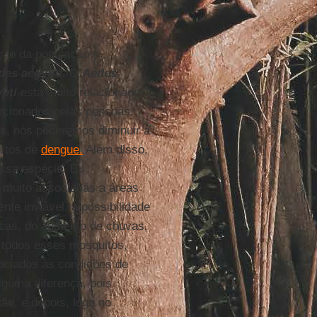
ição da população e
des aegypti
. O
Aedes
pti
está muito relacionado
rcionados pelas pessoas.
s, nós poderemos diminuir a
urtos de
dengue.
Além disso,
essa espécie. Eu
o muito associadas a áreas
ente inviável, a possibilidade
icas, do aumento de chuvas,
, todos esses mosquitos,
ociados às condições de
alguma diferença, pois
ão, e depois, logo no