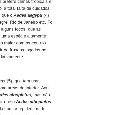
e prefere climas tropicais e
 a total falta de cuidados
s que o
Aedes aegypti
(4)
gre, Rio de Janeiro etc. Foi
alguns focos, que as
 uma espécie altamente
ão maior com os centros
ir de frascos jogados no
dativamente.
tus
(5), que tem uma
omo áreas do interior. Aqui
edes albopictus
, mas não
ar que o
Aedes albopictus
ida com as epidemias de