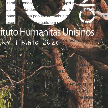
lá também encontrei o
Aedes aegypti
no interior da cidad
mais afastada dos centros urbanos. Isso significa que pr
urbanos há uma população mais significativa do mosquito
presença desse mosquito em certa quantidade para surgir 
epidemia.
IHU On-Line – Para a população é fácil diferenciar o
mosquito transmissor da dengue?
Milton Strieder –
É possível diferenciar. Talvez nós ten
dificuldade, porque é raro ver essa espécie por aqui, por 
albopictus apareceu pela primeira vez no Brasil nos anos 
estava em outras épocas aqui. De certa forma, através d
praticamente foi erradicado aqui nas Américas, mas, a pa
a ter uma dispersão, aumentando a população do Aedes a
albopictus. O mosquito mais comum aqui na região tem um
um zunido chato. O Aedes aegypti é mais sutil.