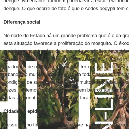
dengue. No entanto, também poderia vir a estar relacion
dengue. O que ocorre de fato é que o Aedes aegypti tem ca
Diferença social
No norte do Estado há um grande problema que é o da gran
esta situação favorece a proliferação do mosquito. O êxod
grandes concentrações de vilas, cria condições de prolif
termos de acúmulo de lixo e frascos, os quais, por sua v
criadouros de mosquito.
Giruá
, por ter essas condições
urbano não muito grande, apresenta todas as condições f
condições de saneamento não são muito adequadas, há co
vezes, podemos ter até mosquitos em bairros também de c
todas as orientações e campanhas foram mais intensivas
Cidades e epidemia
Nesse último final de semana, estive na região de
Cerro 