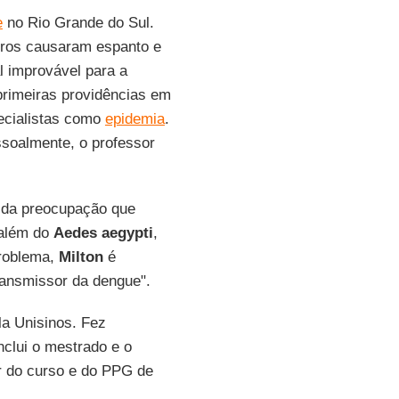
e
no Rio Grande do Sul.
tros causaram espanto e
l improvável para a
primeiras providências em
pecialistas como
epidemia
.
ssoalmente, o professor
, da preocupação que
 além do
Aedes aegypti
,
problema,
Milton
é
transmissor da dengue".
la Unisinos. Fez
clui o mestrado e o
r do curso e do PPG de