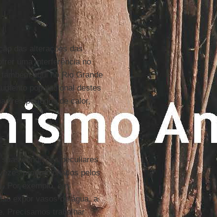
ção das alterações das
frer uma interferência no
e também aqui no Rio Grande
 aumento populacional destes
iores períodos de calor,
 suas condições peculiares
 vezes proporcionados pelos
s. Por exemplo, em
 não expor vasos de água, a
e. Precisamos trabalhar