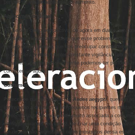
período de verão, acontece um aumento.
Aquecimento global
Até se tem como perspectiva, de agora em diante, em fun
condições climáticas globais, que esse problema possa so
sentido de nós termos que nos preocupar constantement
do Sul. Será preciso manter constante vigilância sobre o
mosquitos, porque possivelmente podemos ter períodos ma
como temos agora.
Costumes
Parece-me que em relação ao
Aedes aegypti
, que tem as
em relação a criadouros em pequenos recipientes muitas
homem, sua proliferação está muito associada a costume
cemitérios vamos ter, talvez, de criar uma condição para
fim de que não se instalem neles mosquitos dessa espéci