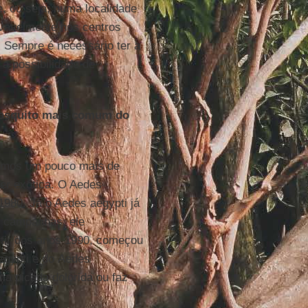
e, ou seja, numa localidade
ovavelmente nos centros
. Sempre é necessário ter a
a possibilidade de
 mosquito mais comum do
hamos um pouco mais de
ser exótica. O Aedes
1980. Já o Aedes aegypti já
e campanhas, ele
rtir dos anos 1990, começou
egypti e do Aedes
a picada dolorida ou faz