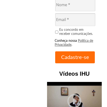
Eu concordo em
receber comunicações.
Conheça nossa
Política de
Privacidade
.
Vídeos IHU
play_circle_outline