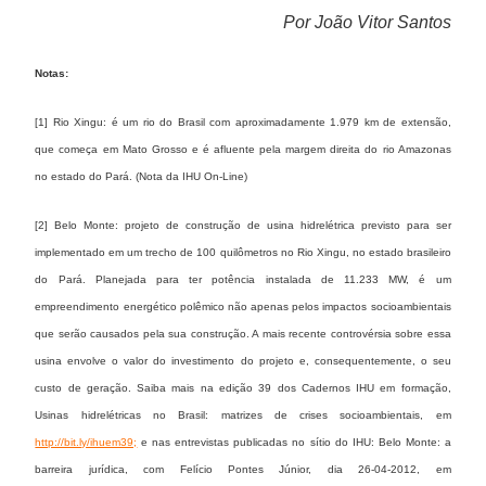
Por João Vitor Santos
Notas:
[1] Rio Xingu: é um rio do Brasil com aproximadamente 1.979 km de extensão,
que começa em Mato Grosso e é afluente pela margem direita do rio Amazonas
no estado do Pará. (Nota da IHU On-Line)
[2] Belo Monte: projeto de construção de usina hidrelétrica previsto para ser
implementado em um trecho de 100 quilômetros no Rio Xingu, no estado brasileiro
do Pará. Planejada para ter potência instalada de 11.233 MW, é um
empreendimento energético polêmico não apenas pelos impactos socioambientais
que serão causados pela sua construção. A mais recente controvérsia sobre essa
usina envolve o valor do investimento do projeto e, consequentemente, o seu
custo de geração. Saiba mais na edição 39 dos Cadernos IHU em formação,
Usinas hidrelétricas no Brasil: matrizes de crises socioambientais, em
http://bit.ly/ihuem39;
e nas entrevistas publicadas no sítio do IHU: Belo Monte: a
barreira jurídica, com Felício Pontes Júnior, dia 26-04-2012, em