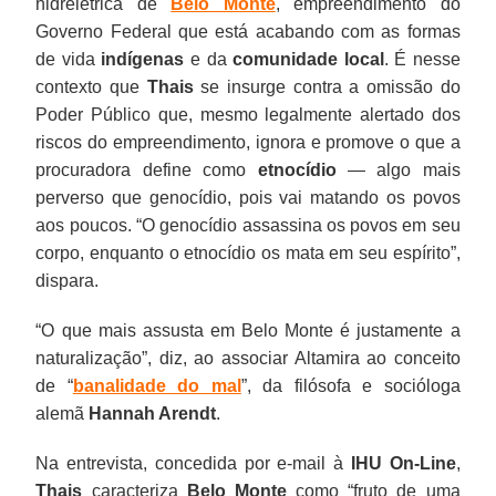
hidrelétrica de
Belo Monte
, empreendimento do
Governo Federal que está acabando com as formas
de vida
indígenas
e da
comunidade local
. É nesse
contexto que
Thais
se insurge contra a omissão do
Poder Público que, mesmo legalmente alertado dos
riscos do empreendimento, ignora e promove o que a
procuradora define como
etnocídio
— algo mais
perverso que genocídio, pois vai matando os povos
aos poucos. “O genocídio assassina os povos em seu
corpo, enquanto o etnocídio os mata em seu espírito”,
dispara.
“O que mais assusta em Belo Monte é justamente a
naturalização”, diz, ao associar Altamira ao conceito
de “
banalidade do mal
”, da filósofa e socióloga
alemã
Hannah Arendt
.
Na entrevista, concedida por e-mail à
IHU On-Line
,
Thais
caracteriza
Belo Monte
como “fruto de uma