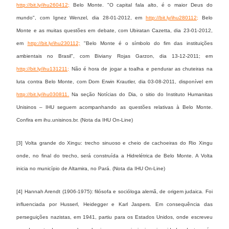
http://bit.ly/ihu260412;
Belo Monte. "O capital fala alto, é o maior Deus do
mundo", com Ignez Wenzel, dia 28-01-2012, em
http://bit.ly/ihu280112;
Belo
Monte e as muitas questões em debate, com Ubiratan Cazetta, dia 23-01-2012,
em
http://bit.ly/ihu230112;
"Belo Monte é o símbolo do fim das instituições
ambientais no Brasil", com Biviany Rojas Garzon, dia 13-12-2011; em
http://bit.ly/ihu131211;
Não é hora de jogar a toalha e pendurar as chuteiras na
luta contra Belo Monte, com Dom Erwin Krautler, dia 03-08-2011, disponível em
http://bit.ly/ihu030811.
Na seção Notícias do Dia, o sitio do Instituto Humanitas
Unisinos – IHU seguem acompanhando as questões relativas à Belo Monte.
Confira em ihu.unisinos.br. (Nota da IHU On-Line)
[3] Volta grande do Xingu: trecho sinuoso e cheio de cachoeiras do Rio Xingu
onde, no final do trecho, será construída a Hidrelétrica de Belo Monte. A Volta
inicia no município de Altamira, no Pará. (Nota da IHU On-Line)
[4] Hannah Arendt (1906-1975): filósofa e socióloga alemã, de origem judaica. Foi
influenciada por Husserl, Heidegger e Karl Jaspers. Em consequência das
perseguições nazistas, em 1941, partiu para os Estados Unidos, onde escreveu