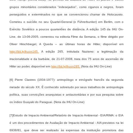
grupos minoritários considerados "indesejados", como ciganos e negros, foram
perseguidos e exterminados no que se convencionou chamar de Holocausto.
Cometeu o suicídio no seu Quartel-General (o Führerbunker) em Berlim, com o
Exército Soviético a poucos quarteirões de distância. A edição 145 da IHU On-
Line, de 13-06-2005, comentou na editoria Filme da Semana, o filme dirigido por
Oliver Hirschbiegel, A Queda – as últimas horas de Hitler, disponível em
http://bit.ly/ihuon145.
A edição 265, intitulada Nazismo: a legitimação da
irracionalidade e da barbárie, de 21-07-2008, trata dos 75 anos de ascensão de
Hitler ao poder, disponível em
http://bit.ly/ihuon265.
(Nota da IHU On-Line)
[6] Pierre Clastres (1934-1977): antropólogo e etnógrafo francês da segunda
metade do século XX. É conhecido sobretudo por seus trabalhos de antropologia
política, suas convicções anarquistas e antiautoritárias e por sua pesquisa sobre
os índios Guayaki do Paraguai. (Nota da IHU On-Line)
[7]Estudo de Impacto Ambiental/Relatório de Impacto Ambiental - EIA/RIMA: o EIA
é um dos procedimentos de Avaliação de Impacto Ambiental - AIA previstos na lei
6938/81, que deve ser realizado às expensas da instituição promotora das