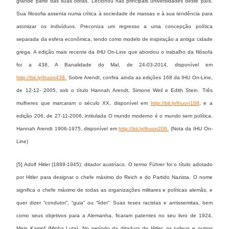
grande parte das suas obras. Lecionou nas principais universidades deste país.
Sua filosofia assenta numa crítica à sociedade de massas e à sua tendência para
atomizar os indivíduos. Preconiza um regresso a uma concepção política
separada da esfera econômica, tendo como modelo de inspiração a antiga cidade
grega. A edição mais recente da IHU On-Line que abordou o trabalho da filósofa
foi a 438, A Banalidade do Mal, de 24-03-2014, disponível em
http://bit.ly/ihuon438.
Sobre Arendt, confira ainda as edições 168 da IHU On-Line,
de 12-12- 2005, sob o título Hannah Arendt, Simone Weil e Edith Stein. Três
mulheres que marcaram o século XX, disponível em
http://bit.ly/ihuon168
, e a
edição 206, de 27-11-2006, intitulada O mundo moderno é o mundo sem política.
Hannah Arendt 1906-1975, disponível em
http://bit.ly/ihuon206.
(Nota da IHU On-
Line)
[5] Adolf Hitler (1889-1945): ditador austríaco. O termo Führer foi o título adotado
por Hitler para designar o chefe máximo do Reich e do Partido Nazista. O nome
significa o chefe máximo de todas as organizações militares e políticas alemãs, e
quer dizer “condutor”, “guia” ou “líder”. Suas teses racistas e antissemitas, bem
como seus objetivos para a Alemanha, ficaram patentes no seu livro de 1924,
Mein Kampf (Minha Luta). No período da ditadura de Hitler, os judeus e outros