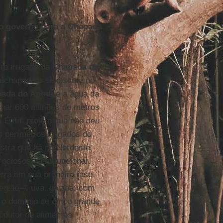
lo governo para a Chapada
ro irrigado da
Chapada do
a chapada e se discute no
pada do Apodi
e a água da
nar 600 milhões de metros
a. É um projeto que não deu
 perímetros irrigados do
stra que há no Nordeste
 ociosos, sem funcionar.
erra em sua primeira fase
egião –, uva, goiaba, com
 o domínio de cinco grande
odutor de alimentos