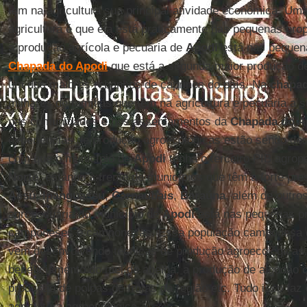
tem na agricultura sua principal atividade econômica. Uma
agricultura é que ela está praticamente nas pequenas pr
a produção agrícola e pecuária de
Apodi
está nas pequen
Chapada do Apodi
que está a segunda maior produção de
um dos maiores rebanhos de caprinos do país. Na
chapad
milhares de famílias que têm na agricultura e pecuária a s
nas comunidades e nos assentamentos da
Chapada do A
experiências de produção agroecológicas estão sendo des
com que o município de
Apodi
tenha o terceiro PIB agro
Norte
, estando à frente de municípios que têm a forte p
Assú
,
Ipanguassu
,
Carnaubais
,
Baraúna
, além de outros
agropecuária do município de
Apodi
está nas pequenas p
camponeses e camponesas. Essa população camponesa d
vem desenvolvendo técnicas de produção agroecológicas
beneficiamento do mel de abelha, a produção de algodão o
produção de polpas de frutas da região etc. Tudo isso faz
agricultura agroecológica.