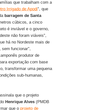
famílias que trabalham com a
tro Irrigado de Apodi
”, que
 da
barragem de Santa
etros cúbicos, a cinco
jeto é inviável e o governo,
deste não foram viáveis”,
 que há no Nordeste mais de
, sem funcionar”,
 camponês produtor de
 para exportação com base
sso, transformar uma pequena
condições sub-humanas,
assinala que o projeto
ado
Henrique Alves
(PMDB
irmar que o
projeto de