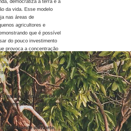
nda, democratiza a terra e a
ção da vida. Esse modelo
eja nas áreas de
uenos agricultores e
emonstrando que é possível
sar do pouco investimento
que provoca a concentração
 as águas e o solo, destrói a
as grandes empresas em
to, o que está em jogo é a
i para a agricultura do
encontram no território, o
 no
Rio Grande do Norte
,