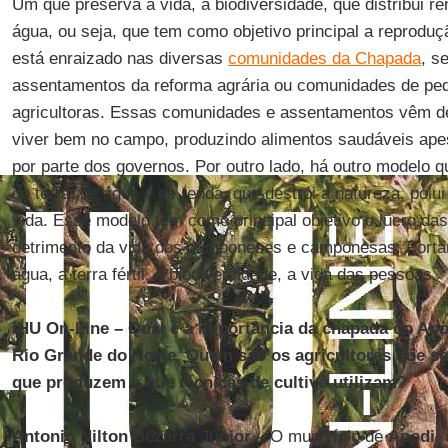
Um que preserva a vida, a biodiversidade, que distribui re
água, ou seja, que tem como objetivo principal a reprodu
está enraizado nas diversas
comunidades da Chapada
, s
assentamentos da reforma agrária ou comunidades de peq
agricultoras. Essas comunidades e assentamentos vêm d
viver bem no campo, produzindo alimentos saudáveis ape
por parte dos governos. Por outro lado, há outro modelo 
de terra, de água e de renda, que destrói a natureza, polui
vida. Esse modelo tem como principal objetivo o lucro d
detrimento da vida dos camponeses e camponesas. Portan
água, a terra fértil, a biodiversidade, a vida das pessoas.
IHU On-Line – Qual é a importância da chapada do Apod
Rio Grande do Norte. Quem são os agricultores que se 
que produzem e que técnicas de cultivo utilizam?
Antonio Nilton Bezerra Júnior –
O município de
Apodi
,