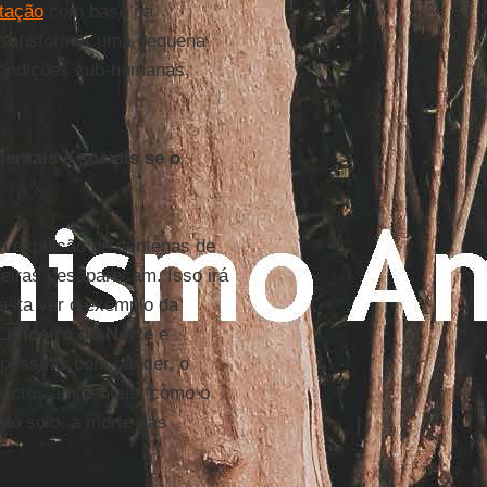
rtação
com base na
, transformar uma pequena
condições sub-humanas,
entais e sociais se o
 a expulsão de centenas de
eiras desapareçam. Isso irá
Basta ver o exemplo da
Limoeiro do Norte
e
 pessoas com câncer, o
mpactos ambientais, como o
do solo, a morte das