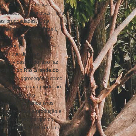
 característica dessa
opriedades camponesas. Toda
as propriedades. É na
 mel de abelha do Brasil,
a do Apodi
vivem hoje
ua principal atividade. São
podi
que diversas
envolvidas. Tudo isso faz
pecuário do
Rio Grande do
resença do agronegócio como
. E repito: toda a produção
ropriedades dos
e Apodi há vários anos
. Destacamos a produção e
rgânico, arroz orgânico,
 de
Apodi
uma referência em