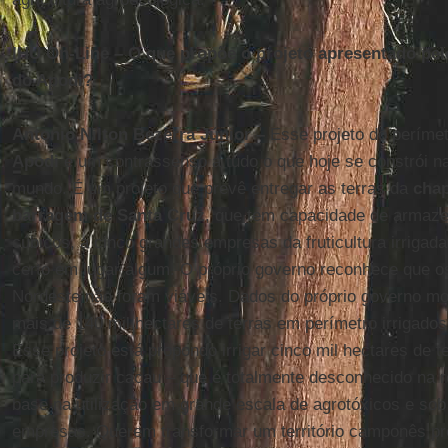
IHU On-Line – O que propõe o projeto apresentado pe
do Apodi?
Antonio Nilton Bezerra Júnior –
Esse projeto do perímet
Apodi
é um contrassenso a tudo o que hoje se constrói n
mundo. É um projeto que prevê entregar as terras da
cha
barragem de Santa Cruz
, que tem capacidade de armaze
cúbicos, a cinco grandes empresas da fruticultura irrigad
certo em lugar algum. O próprio governo reconhece que os
Nordeste não foram viáveis. Dados do próprio governo mo
mais de 140 mil hectares de terras em perímetro irrigados
Esse projeto está propondo irrigar cinco mil hectares de t
para produzir cacau – que é totalmente desconhecido na r
base na utilização em grande escala de agrotóxicos e sob
empresas. Querem transformar um território camponês pr