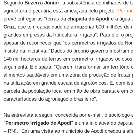
Segundo
Bezerra Júnior
, a subsistência de milhares de 
agricultura e pecuária está ameaçada pelo projeto “
Períme
prevê entregar as “terras da
chapada do Apodi
e a água
Cruz
, que tem capacidade de armazenar 600 milhões de m
grandes empresas da fruticultura irrigada”. Para ele, o pro
apesar de reconhecer que “os perímetros irrigados do Nor
insiste na iniciativa. “Dados do próprio governo mostram
140 mil hectares de terras em perímetro irrigados ociosos
argumenta. E dispara: “Querem transformar um território
alimentos saudáveis em uma zona de produção de frutas
na utilização em grande escala de agrotóxicos. E, com i
parcela da população local em mão de obra barata e em 
características do agronegócio brasileiro”.
Na entrevista a seguir, concedida por e-mail, o sociólogo 
“
Perímetro Irrigado de Apodi
” é uma iniciativa do deput
– RN). “Em uma visita ao município de Apodi chegou a af