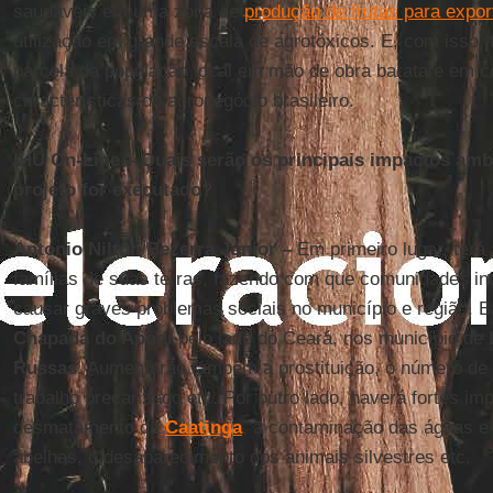
saudáveis em uma zona de
produção de frutas para expo
utilização em grande escala de agrotóxicos. E, com isso
parcela da população local em mão de obra barata e em 
características do agronegócio brasileiro.
IHU On-Line – Quais serão os principais impactos ambi
projeto for executado?
Antonio Nilton Bezerra Júnior –
Em primeiro lugar, terá
famílias de suas terras, fazendo com que comunidades int
causar graves problemas sociais no município e região. 
Chapada do Apodi
pelo lado do Ceará, nos município de
Russas
. Aumentarão também a prostituição, o número de
trabalho precarizado etc. Por outro lado, haverá fortes i
desmatamento da
Caatinga
, a contaminação das águas e 
abelhas, o desaparecimento dos animais silvestres etc.