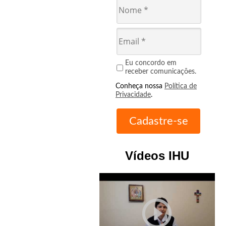
Eu concordo em
receber comunicações.
Conheça nossa
Política de
Privacidade
.
Vídeos IHU
play_circle_outline