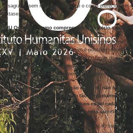
o sagrado, sem muita mediação: é o corpo oferecido em s
êxtase.
IHU On-Line – Como compreender o mistério que há n
Silvio José de Lima Figueiredo –
Talvez somente partic
corda durante a procissão. E assim é possível entender u
sacrificado, em privação, exatamente no limiar do êxtase, 
impondo-se no ritual como sendo sua centralidade, e sen
Senhora de Nazaré
em pagamento e agradecimento.
IHU On-Line – Com a realização do Círio, não é parad
continuem buscando o sagrado tão concretamente, em
em um mundo em que os indivíduos estão cada vez mai
aos meios virtuais? O que justifica esse sacrifício tod
Silvio José de Lima Figueiredo –
A busca do sagrado me