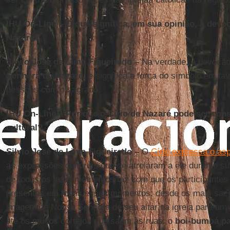
IHU On-Line – O que significa, em sua opinião, a devoç
Nazaré?
Silvio José de Lima Figueiredo –
Na verdade, a devoção
Senhora de Nazaré
, e significa a força do símbolo em fa
pessoas com o sagrado.
IHU On-Line – Por que o Círio de Nazaré pode ser co
cultural?
Silvio José de Lima Figueiredo –
O
Círio expressa o asp
as expressões culturais que se atrelaram a ele durante sua
de todos os seus momentos faz com que os participantes 
presentes em todos esses momentos: desde os mais sacr
imagem de Nossa Senhora de seu altar na igreja para um l
até os muitos cortejos que saem às ruas: o
boi-bumbá p