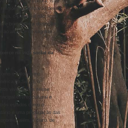
rios tipos de cultura. Isso
eligiões se utilizarão dessa
 seja, o potencial não ainda
pre bom fazer a distinção
vir ao alcance do sagrado
exerce na vida social da
como o catolicismo
érica do Sul). É o
litos vivenciados nesse
incipal evento cultural e
utros estados como o
ndário e uma propagação das
onomia, além, é claro, de
.