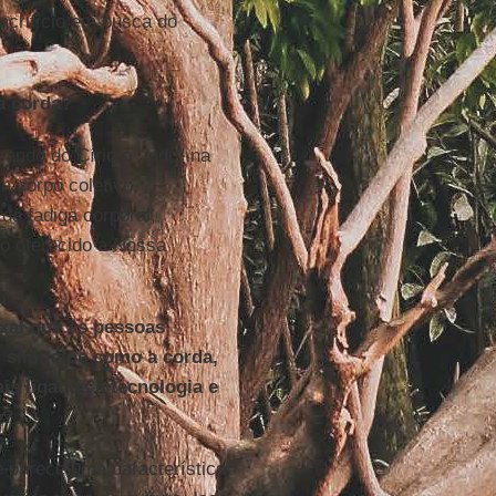
acrifício em busca do
a corda?
ipando do
Círio
e "indo" na
m corpo coletivo,
da fadiga corporal,
do oferecido a
Nossa
oxal que as pessoas
 símbolos como a corda,
s ligados à tecnologia e
o?
 parece uma característica