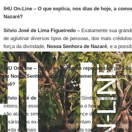
IHU On-Line – O que explica, nos dias de hoje, a como
Nazaré?
Silvio José de Lima Figueiredo –
Exatamente sua grandi
de aglutinar diversos tipos de pessoas, dos mais crédulos
força da divindade,
Nossa Senhora de Nazaré
, e a poss
sagrado e de comunhão social.
IHU On-Line – O que os símbolos representam para os
de Nossa Senhora, a corda é o elemento mais importa
quê?
Silvio José de Lima Figueiredo –
Símbolos são importan
inteiro, e é esse processo que torna o homem um ser cultu
são atalhos simbólicos para o alcance do sagrado: as im
rosários, os ex-votos (que representam o pagamento da p
corda é o mais importante depois da santa, pois represen