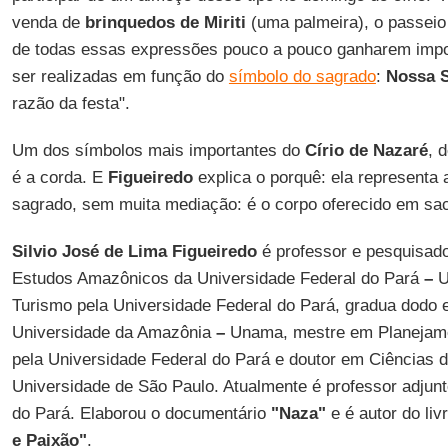
venda de
brinquedos de
Miriti
(uma palmeira), o passei
de todas essas expressões pouco a pouco ganharem impor
ser realizadas em função do
símbolo do sagrado
:
Nossa 
razão da festa".
Um dos símbolos mais importantes do
Círio de Nazaré
, 
é a corda. E
Figueiredo
explica o porquê: ela representa 
sagrado, sem muita mediação: é o corpo oferecido em sac
Silvio José de Lima Figueiredo
é professor e pesquisado
Estudos Amazônicos da Universidade Federal do Pará
–
U
Turismo pela Universidade Federal do Pará, gradua dodo 
Universidade da Amazônia
–
Unama, mestre em Planejam
pela Universidade Federal do Pará e doutor em Ciências
Universidade de São Paulo. Atualmente é professor adjun
do Pará. Elaborou o documentário
"Naza"
e é autor do liv
e Paixão"
.