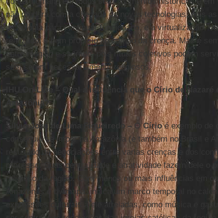
do ser humano em todos seus momentos históricos e em vá
não mudará com a chegada de novas tecnologias, pois as r
tecnologia para continuar funcionado, e a virtualização, ou
realizado, é bem propício ao campo da crença. Mas é sem
entre religião e sagrado, pois rituais coletivos podem ser
sem serem necessariamente religiosos.
IHU On-Line – Qual a influência que o Círio de Nazaré 
Amazônia?
Silvio José de Lima Figueiredo –
O
Círio
é exemplo de 
conseguiu se impor na Amazônia (e também no Brasil e Am
resultado de negociações entre varias crenças e dos conf
processo. Suas centralidade e atratividade fazem dele o pr
religioso da região. Com menos ou mais influências em o
Amazonas
e o
Amapá
, indica um marco temporal no cale
expressões culturais a ele atreladas, como música e gastr
ser central nas resoluções das igrejas católicas da região