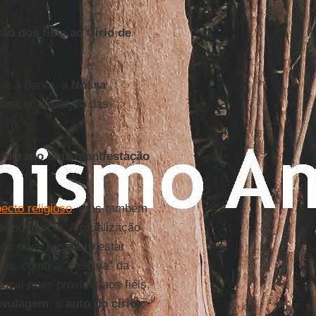
ão dos fiéis ao Círio de
 é à Santa, a
Nossa
vorecer a relação das
nsiderado uma manifestação
ecto religioso
, mas também
 existência. A ritualização
do ritual busquem estar
os, como a "descida" da
ocal mais próximo aos fiéis,
avulagem
, o
auto do círio
,