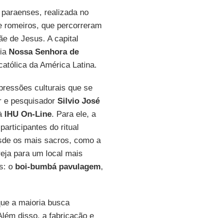
 paraenses, realizada no
e romeiros, que percorreram
e de Jesus. A capital
eia
Nossa Senhora de
católica da América Latina.
ressões culturais que se
or e pesquisador
Silvio José
à
IHU On-Line
. Para ele, a
articipantes do ritual
sde os mais sacros, como a
eja para um local mais
as: o
boi-bumbá pavulagem
,
que a maioria busca
Além disso, a fabricação e