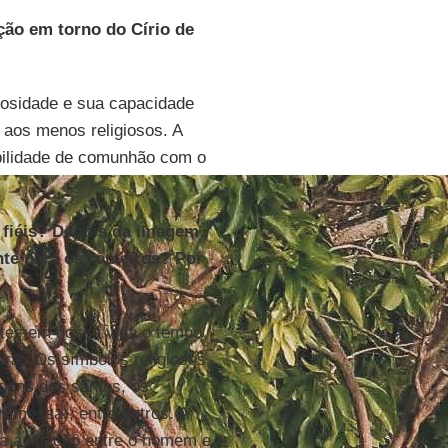
ção em torno do Círio de
osidade e sua capacidade
 aos menos religiosos. A
ibilidade de comunhão com o
 fiéis? Depois da imagem
nte para os romeiros? Por
tes em nossa vida o tempo
ral. Os símbolos religiosos
agens dos santos, os
romessa), entre outros. A
ta a ligação entre o homem e