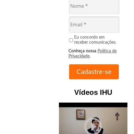
Eu concordo em
receber comunicações.
Conheça nossa
Política de
Privacidade
.
Vídeos IHU
play_circle_outline