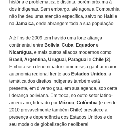
história e problemática é distinta, porém próxima à
dos indígenas. Sem embargo, até agora a Companhia
não lhe deu uma atenção específica, salvo no
Haiti
e
na
Jamaica
, onde abrangem toda a sua população.
Até fins de 2009 tem havido uma forte aliança
continental entre
Bolívia
,
Cuba
,
Equador
e
Nicarágua
, e mais outros aliados modernos como
Brasil
,
Argentina
,
Uruguai
,
Paraguai
e
Chile
[2]
.
Embora seu denominador comum seja ganhar maior
autonomia regional frente aos
Estados Unidos
, a
temática dos direitos indígenas também está
presente, em diverso grau, em sua agenda, sob certa
liderança boliviana. Em troca, no outro setor latino-
americano, liderado por
México
,
Colômbia
(e desde
2010 provavelmente também
Chile
) prevalece a
presença e dependência dos Estados Unidos e de
seu modelo de globalização neoliberal.