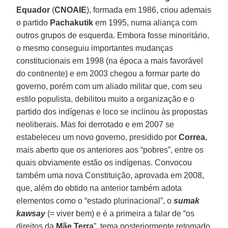
Equador
(
CNOAIE
), formada em 1986, criou ademais
o partido
Pachakutik
em 1995, numa aliança com
outros grupos de esquerda. Embora fosse minoritário,
o mesmo conseguiu importantes mudanças
constitucionais em 1998 (na época a mais favorável
do continente) e em 2003 chegou a formar parte do
governo, porém com um aliado militar que, com seu
estilo populista, debilitou muito a organização e o
partido dos indígenas e loco se inclinou às propostas
neoliberais. Mas foi derrotado e em 2007 se
estabeleceu um novo governo, presidido por
Correa
,
mais aberto que os anteriores aos “pobres”, entre os
quais obviamente estão os indígenas. Convocou
também uma nova Constituição, aprovada em 2008,
que, além do obtido na anterior também adota
elementos como o “estado plurinacional”, o
sumak
kawsay
(= viver bem) e é a primeira a falar de “os
direitos da
Mãe Terra
”, tema posteriormente retomado