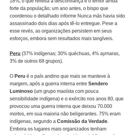
18%, o que refletia a desconfiança e o temor ainda
forte da população; um ano antes, o bispo que
coordenou o detalhado informe Nunca más havia sido
assassinado dois dias após tê-lo entregue. Pese a
esse revés, as organizações persistem em seus
esforços, embora sem resultados mais tangíveis.
Peru
(37% indígenas; 30% quéchuas, 4% aymaras,
3% de outros 68 grupos).
O
Peru
é o país andino que mais se manteve à
margem, após a guerra interna entre
Sendero
Luminoso
(um grupo maoísta com pouca
sensibilidade indígena) e o exército nos anos 80, que
provocou uma guerra interna que deixou 70.000
mortos, em sua maioria não beligerantes. 75% eram
indígenas, segundo a
Comissão da
Verdade
.
Embora os lugares mais organizados tenham