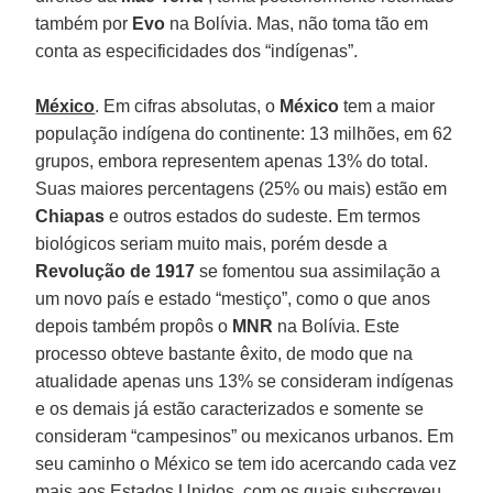
também por
Evo
na Bolívia. Mas, não toma tão em
conta as especificidades dos “indígenas”.
México
. Em cifras absolutas, o
México
tem a maior
população indígena do continente: 13 milhões, em 62
grupos, embora representem apenas 13% do total.
Suas maiores percentagens (25% ou mais) estão em
Chiapas
e outros estados do sudeste. Em termos
biológicos seriam muito mais, porém desde a
Revolução de
1917
se fomentou sua assimilação a
um novo país e estado “mestiço”, como o que anos
depois também propôs o
MNR
na Bolívia. Este
processo obteve bastante êxito, de modo que na
atualidade apenas uns 13% se consideram indígenas
e os demais já estão caracterizados e somente se
consideram “campesinos” ou mexicanos urbanos. Em
seu caminho o México se tem ido acercando cada vez
mais aos Estados Unidos, com os quais subscreveu