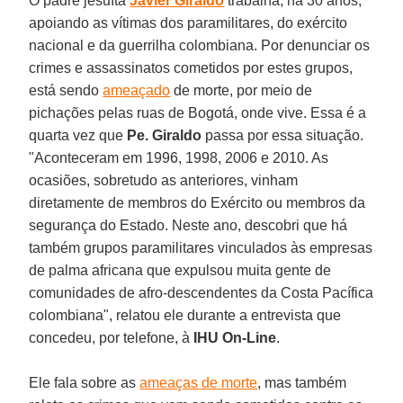
O padre jesuíta
Javier Giraldo
trabalha, há 30 anos,
apoiando as vítimas dos paramilitares, do exército
nacional e da guerrilha colombiana. Por denunciar os
crimes e assassinatos cometidos por estes grupos,
está sendo
ameaçado
de morte, por meio de
pichações pelas ruas de Bogotá, onde vive. Essa é a
quarta vez que
Pe. Giraldo
passa por essa situação.
"Aconteceram em 1996, 1998, 2006 e 2010. As
ocasiões, sobretudo as anteriores, vinham
diretamente de membros do Exército ou membros da
segurança do Estado. Neste ano, descobri que há
também grupos paramilitares vinculados às empresas
de palma africana que expulsou muita gente de
comunidades de afro-descendentes da Costa Pacífica
colombiana", relatou ele durante a entrevista que
concedeu, por telefone, à
IHU On-Line
.
Ele fala sobre as
ameaças de morte
, mas também