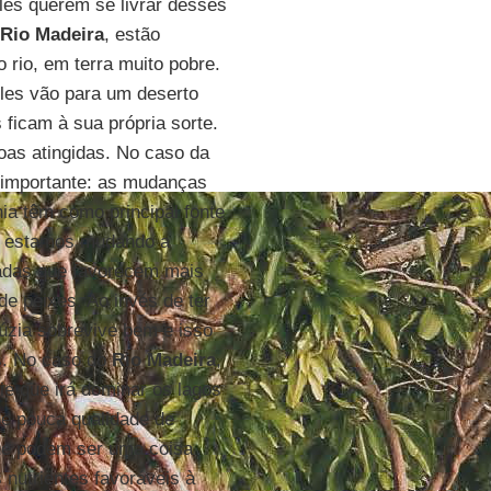
les querem se livrar desses
Rio Madeira
, estão
 rio, em terra muito pobre.
eles vão para um deserto
 ficam à sua própria sorte.
oas atingidas. No caso da
 importante: as mudanças
ia têm como principal fonte
s, estamos mudando a
radas que favorecem mais
e peixes. Ao invés de ter
úzia sobrevive bem e isso
s. No caso do
Rio Madeira
,
e que irá dominar os lagos
de pouca qualidade de
que podem ser uma coisa
 nutrientes favoráveis à