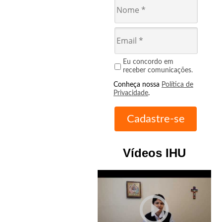
Eu concordo em
receber comunicações.
Conheça nossa
Política de
Privacidade
.
Vídeos IHU
play_circle_outline