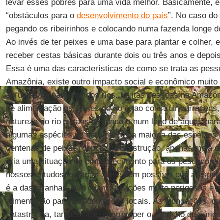
levar esses pobres para uma vida melhor. Basicamente, e
“obstáculos para o
desenvolvimento do país
”. No caso do
pegando os ribeirinhos e colocando numa fazenda longe do
Ao invés de ter peixes e uma base para plantar e colher, 
receber cestas básicas durante dois ou três anos e depois
Essa é uma das características de como se trata as pess
Amazônia, existe outro impacto social e econômico muito
abruptas na natureza dos rios. Muitas pessoas na Amazôn
de alimentação os peixes do rio e, ao construir barragen
natureza do rio e transformando-o num lago de águas pa
algumas espécies no detrimento da maioria das espécies d
centenas de peixes, depois da construção, apenas meia d
cria uma situação de empobrecimento para os pescadore
nossos estudos mostram que é bem possível que a espéci
é a das piranhas, que criam situações muito perigosas e 
alimentação para as populações locais. As inundações, 
catastrófica, também irão interromper o caminho de vários