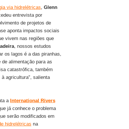
a via hidrelétricas
,
Glenn
cedeu entrevista por
olvimento de projetos de
nse aponta impactos sociais
que vivem nas regiões que
adeira
, nossos estudos
r os lagos é a das piranhas,
e de alimentação para as
isa catastrófica, também
à agricultura”, salienta
nta a
International Rivers
 que já conhece o problema
 que serão modificados em
e hidrelétricas
na