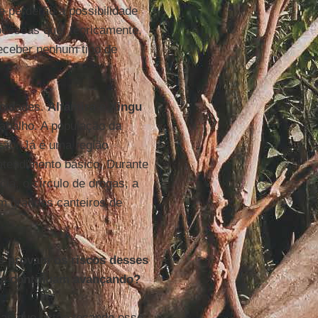
e perderão a possibilidade
pessoas que, teoricamente,
receber nenhum tipo de
 cidades.
Altamira
e
Xingu
abalho. A população da
ção. Já é uma região
atendimento básico. Durante
cia, o círculo de drogas, a
em grandes canteiros de
e provam os riscos desses
tos continuam avançando?
as que estão tocando esse