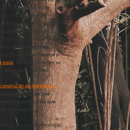
icos. Isso aconteceu na
tos diretamente entre
lice desse esquema, assim
hegando, em que há um
ações locais e para empurrar
tes do
Movimento dos
ar na barragem de
Tucuruí
e
 justa
. Há quatro lideranças
, são presos políticos.
construção da hidrelétrica
lianças políticas que
anças são essas e de que
hes interessa?
uriosa. A única manifestação