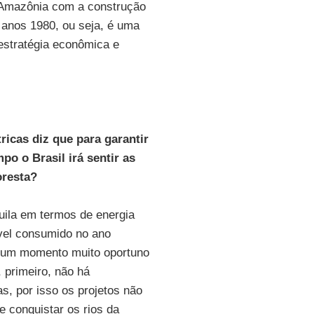
a Amazônia com a construção
 anos 1980, ou seja, é uma
estratégia econômica e
icas diz que para garantir
o o Brasil irá sentir as
oresta?
uila em termos de energia
vel consumido no ano
É um momento muito oportuno
, primeiro, não há
s, por isso os projetos não
e conquistar os rios da