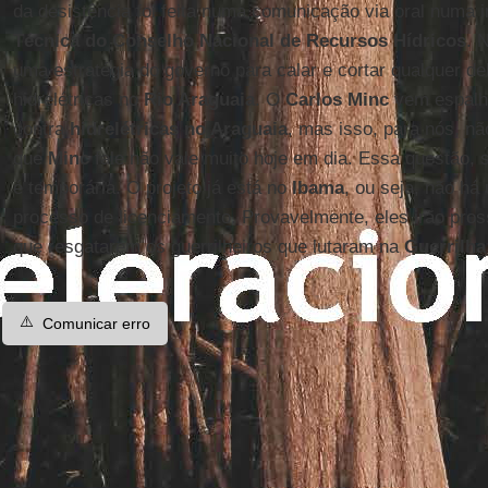
da desistência foi feita numa comunicação via oral numa 
Técnica do Conselho Nacional de Recursos Hídricos
. 
uma estratégia do governo para calar e cortar qualquer d
hidrelétricas no
Rio Araguaia
. O
Carlos Minc
vem espalh
contra
hidrelétricas no Araguaia
, mas isso, para nós, nã
que
Minc
fale não vale muito hoje em dia. Essa questão, 
é temporária. O projeto já está no
Ibama
, ou seja, não há
processo de licenciamento. Provavelmente, eles irão pros
que resgatarem os guerrilheiros que lutaram na
Guerrilha
⚠️
Comunicar erro