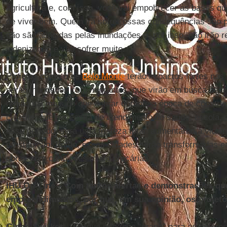
agricultura e, com isso, você vai empobrecer as bases qu
de viver bem. Quem irá sofrer essas consequências são 
não são atingidas pelas inundações e, por isso, não irão 
indenização e vão sofrer muito.
Projetos como o de
Belo Monte
terão impactos fortes nas
serão inundados com migrantes, que virão em busca de tr
região vai mais do que dobrar durante a época de constru
carente, que necessita de atendimento de saúde, escola, 
esse período, será uma tristeza total: aumentarão a violên
prostituição. Então, essas cidades serão transformadas 
obras com condições muito precárias.
IHU On-Line – Com tantos alertas e demonstrações qu
empreendimentos, por que, em sua opinião, os proje
Glenn Switkes –
Porque rola uma “grana” para as empres