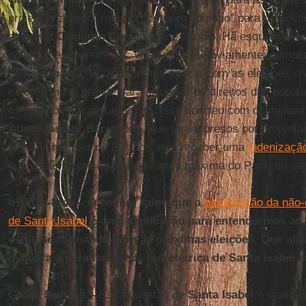
projeto e também rola por “debaixo do pano” para os polít
empresa
Camargo Corrêa
, por exemplo. Há esquemas fei
políticos e empreiteiras. O governo é, obviamente, cúmp
como o
Ibama
. Estamos numa época, com as eleições c
esforço muito grande para atropelar os direitos das popul
os projetos a qualquer custo. Isso ocorreu com os militan
Atingidos por Barragens
, que foram presos por protest
já estão há mais de 20 anos sem receber uma
indenização
que estão na prisão de segurança máxima do Pará, ou seja
IHU On-Line – O senhor falou que a
paralisação da não-
de Santa Isabel
é uma explicação para entendermos as a
estão se formando para as próximas eleições. Que ali
maneira a paralisação da hidrelétrica de Santa Isabel l
Glenn Switkes –
Essa questão de
Santa Isabel
é muito c