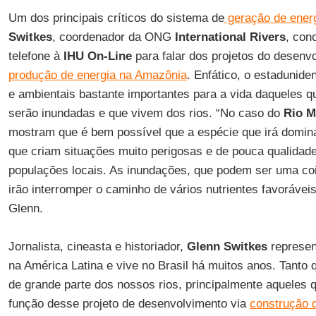
Um dos principais críticos do sistema de
geração de energi
Switkes
, coordenador da ONG
International Rivers
, con
telefone à
IHU On-Line
para falar dos projetos do desenv
produção de energia na Amazônia
. Enfático, o estadunide
e ambientais bastante importantes para a vida daqueles 
serão inundadas e que vivem dos rios. “No caso do
Rio M
mostram que é bem possível que a espécie que irá domina
que criam situações muito perigosas e de pouca qualidad
populações locais. As inundações, que podem ser uma co
irão interromper o caminho de vários nutrientes favoráveis 
Glenn.
Jornalista, cineasta e historiador,
Glenn
Switkes
represe
na América Latina e vive no Brasil há muitos anos. Tanto
de grande parte dos nossos rios, principalmente aqueles
função desse projeto de desenvolvimento via
construção d