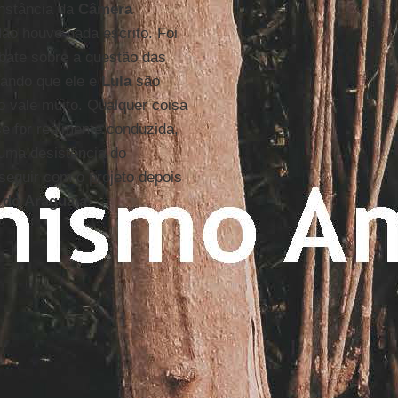
instância da
Câmera
Não houve nada escrito. Foi
ebate sobre a questão das
ando que ele e
Lula
são
o vale muito. Qualquer coisa
se for realmente conduzida,
 uma desistência do
seguir com o projeto depois
 do Araguaia
.