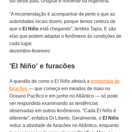
sul deste país, Uruguai e nordeste da Argentina.
“A recomendação é acompanhar de perto o que as
autoridades locais dizem, porque temos certeza de
que o
El Niño
está chegando”, lembra Tapia. E são
elas que podem adaptar o fenômeno às condições de
cada lugar.
dezembro-fevereiro
'El Niño' e furacões
A questão de como o El Niño afetará a
temporada de
furacões
— que começa em meados de maio no
Oceano Pacífico e em junho no Atlântico — só pode
ser respondida examinando as tendências
observadas em outros fenômenos. “Cada El Niño é
diferente”, enfatiza Di Liberto. Geralmente, o
El Niño
reduz a atividade de furacões no Atlântico, enquanto