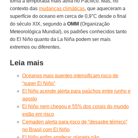
torna a temporada mais ativa no Pacífico. Mas, no
contexto das
mudanças climáticas
, que aqueceram a
superfície do oceano em cerca de 0,9°C desde o final
do século XIX, segundo a
OMM
(Organização
Meteorológica Mundial), os padrões conhecidos tanto
do El Niño quanto da La Niña podem ser mais
extremos ou diferentes.
Leia mais
Oceanos mais quentes intensificam risco de
“super El Niño”
El Niño acende alerta para gaúchos entre junho e
agosto
El Niño nem chegou e 55% dos corais do mundo
estão em risco
Cemaden alerta para risco de “desastre térmico”
no Brasil com El Niño
El Niño enfim arrefece; planeta não