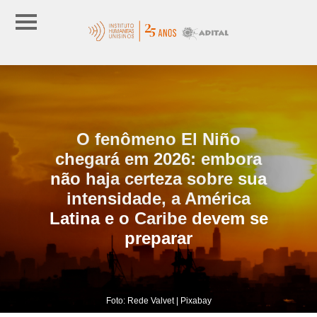
O fenômeno El Niño
chegará em 2026: embora
não haja certeza sobre sua
intensidade, a América
Latina e o Caribe devem se
preparar
Foto: Rede Valvet | Pixabay