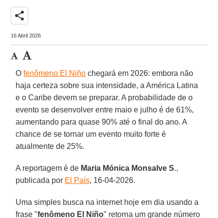
share
16 Abril 2026
O
fenômeno El Niño
chegará em 2026: embora não
haja certeza sobre sua intensidade, a América Latina
e o Caribe devem se preparar. A probabilidade de o
evento se desenvolver entre maio e julho é de 61%,
aumentando para quase 90% até o final do ano. A
chance de se tornar um evento muito forte é
atualmente de 25%.
A reportagem é de
Maria Mónica
Monsalve
S
.,
publicada por
El País
, 16-04-2026.
Uma simples busca na internet hoje em dia usando a
frase "
fenômeno El Niño
" retorna um grande número