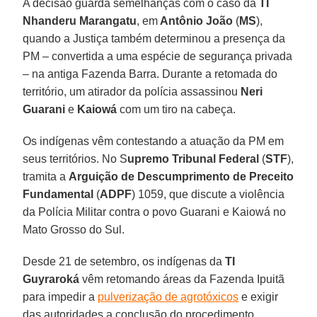
A decisão guarda semelhanças com o caso da
TI
Nhanderu Marangatu
, em
Antônio João
(
MS
),
quando a Justiça também determinou a presença da
PM – convertida a uma espécie de segurança privada
– na antiga Fazenda Barra. Durante a retomada do
território, um atirador da polícia assassinou
Neri
Guarani
e
Kaiowá
com um tiro na cabeça.
Os indígenas vêm contestando a atuação da PM em
seus territórios. No S
upremo Tribunal Federal
(
STF
),
tramita a
Arguição de Descumprimento de Preceito
Fundamental
(
ADPF
) 1059, que discute a violência
da Polícia Militar contra o povo Guarani e Kaiowá no
Mato Grosso do Sul.
Desde 21 de setembro, os indígenas da
TI
Guyraroká
vêm retomando áreas da Fazenda Ipuitã
para impedir a
pulverização de agrotóxicos
e exigir
das autoridades a conclusão do procedimento