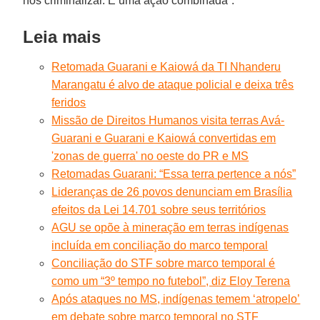
nos criminalizar. É uma ação combinada”.
Leia mais
Retomada Guarani e Kaiowá da TI Nhanderu
Marangatu é alvo de ataque policial e deixa três
feridos
Missão de Direitos Humanos visita terras Avá-
Guarani e Guarani e Kaiowá convertidas em
'zonas de guerra' no oeste do PR e MS
Retomadas Guarani: “Essa terra pertence a nós”
Lideranças de 26 povos denunciam em Brasília
efeitos da Lei 14.701 sobre seus territórios
AGU se opõe à mineração em terras indígenas
incluída em conciliação do marco temporal
Conciliação do STF sobre marco temporal é
como um “3º tempo no futebol”, diz Eloy Terena
Após ataques no MS, indígenas temem ‘atropelo’
em debate sobre marco temporal no STF