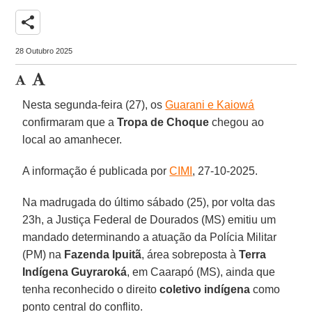
share
28 Outubro 2025
Nesta segunda-feira (27), os
Guarani e Kaiowá
confirmaram que a
Tropa de Choque
chegou ao
local ao amanhecer.
A informação é publicada por
CIMI
, 27-10-2025.
Na madrugada do último sábado (25), por volta das
23h, a Justiça Federal de Dourados (MS) emitiu um
mandado determinando a atuação da Polícia Militar
(PM) na
Fazenda Ipuitã
, área sobreposta à
Terra
Indígena Guyraroká
, em Caarapó (MS), ainda que
tenha reconhecido o direito
coletivo indígena
como
ponto central do conflito.