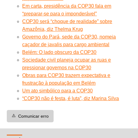
Em carta, presidência da COP30 fala em
“preparar-se para o imponderável”
COP30 será “choque de realidade” sobre
Amazônia, diz Thelma Krug
Governo do Pará, sede da COP30, nomeia
caçador de javalis para cargo ambiental
Belém: O lado obscuro da COP30
Sociedade civil planeja ocupar as ruas e
pressionar governos na COP30
Obras para COP30 trazem expectativa e
frustração à população em Belém
Um ato simbólico para a COP30
“COP30 não é festa, é luta”, diz Marina Silva
⚠️
Comunicar erro