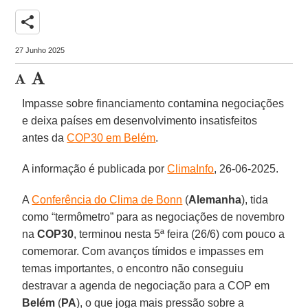
share
27 Junho 2025
Impasse sobre financiamento contamina negociações
e deixa países em desenvolvimento insatisfeitos
antes da
COP30 em Belém
.
A informação é publicada por
ClimaInfo
, 26-06-2025.
A
Conferência do Clima de Bonn
(
Alemanha
), tida
como “termômetro” para as negociações de novembro
na
COP30
, terminou nesta 5ª feira (26/6) com pouco a
comemorar. Com avanços tímidos e impasses em
temas importantes, o encontro não conseguiu
destravar a agenda de negociação para a COP em
Belém
(
PA
), o que joga mais pressão sobre a