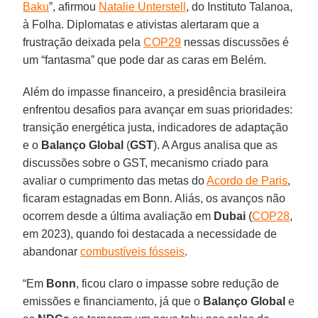
Baku
”, afirmou
Natalie Unterstell
, do Instituto Talanoa,
à Folha. Diplomatas e ativistas alertaram que a
frustração deixada pela
COP29
nessas discussões é
um “fantasma” que pode dar as caras em Belém.
Além do impasse financeiro, a presidência brasileira
enfrentou desafios para avançar em suas prioridades:
transição energética justa, indicadores de adaptação
e o
Balanço Global
(
GST
). A Argus analisa que as
discussões sobre o GST, mecanismo criado para
avaliar o cumprimento das metas do
Acordo de Paris
,
ficaram estagnadas em Bonn. Aliás, os avanços não
ocorrem desde a última avaliação em
Dubai
(
COP28
,
em 2023), quando foi destacada a necessidade de
abandonar
combustíveis fósseis
.
“Em
Bonn
, ficou claro o impasse sobre redução de
emissões e financiamento, já que o
Balanço Global
e