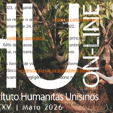
Na contramão da tendência geral, o número de mulheres
2023, chegando a 3.903 casos.
Isso reflete o aumento da
violência contra mulheres
– fora
aumento de 24,4% em relação a 2022.
A
violência doméstica
segue como principal cenário dess
64% dos casos. Mulheres negras continuam sendo as maio
letal, representando 68,2% dos casos.
As formas de violência variam conforme a idade, com neg
infância,
violência sexual na pré-adolescência
, violência f
novamente negligência e abandono na velhice.
Populações negras e indígenas sob
Em 2023, os homicídios de pessoas negras chegaram a 3
0,9% em relação a 2022. Entretanto, essa população aind