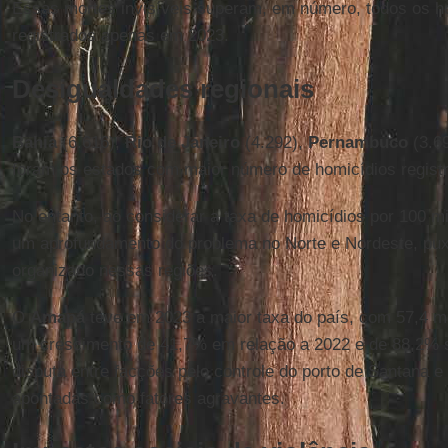
Essas mortes invisíveis superam, em número, todos os ho
registrados apenas em 2023.
Desigualdades regionais
Bahia
(6.616),
Rio de
Janeiro
(4.292),
Pernambuco
(3.6
foram os estados com maior número de homicídios regist
No entanto, ao considerar a taxa de homicídios por 100 m
um aprofundamento do problema no Norte e Nordeste, pux
organizado nessas regiões.
O
Amapá
teve em 2023 a maior taxa do país, com 57,4 mo
um crescimento de 41,7% em relação a 2022 e de 88,2% 
disputa entre facções pelo controle do porto de Santana e a
apontadas como fatores agravantes.