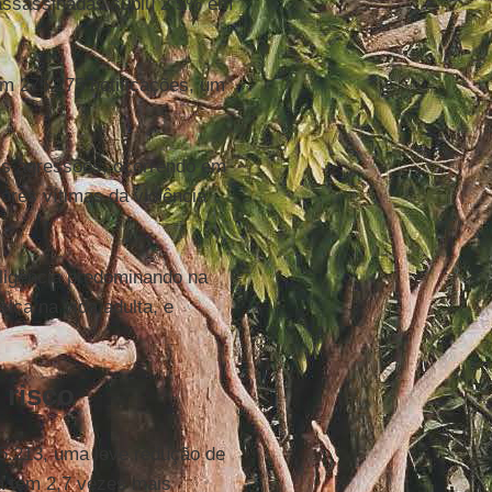
 assassinadas subiu 2,5% em
m 275.275 notificações, um
as agressões, ocorrendo em
res vítimas da violência
ligência predominando na
ísica na vida adulta, e
 risco
5.213, uma leve redução de
a tem 2,7 vezes mais