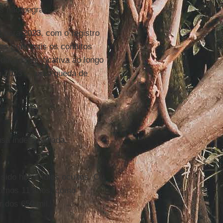
s não negras.
 para 2023, com o registro
s principais os conflitos
dução significativa ao longo
em 2023 — uma queda de
usa indeterminada,
sido homicídios ocultos. Ou
ltimos 11 anos, como
r dos 650 mil.