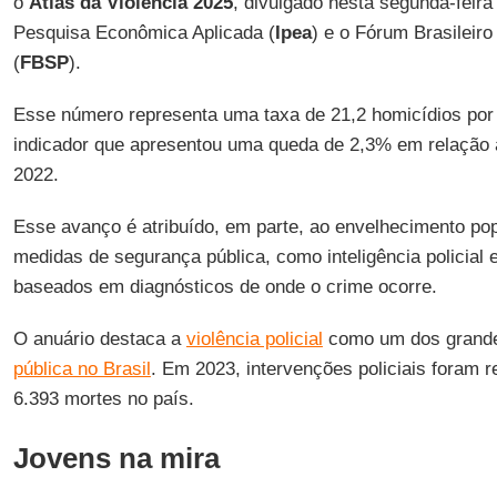
o
Atlas da Violência 2025
, divulgado nesta segunda-feira 
Pesquisa Econômica Aplicada (
Ipea
) e o Fórum Brasileir
(
FBSP
).
Esse número representa uma taxa de 21,2 homicídios por 
indicador que apresentou uma queda de 2,3% em relação 
2022.
Esse avanço é atribuído, em parte, ao envelhecimento po
medidas de segurança pública, como inteligência policial
baseados em diagnósticos de onde o crime ocorre.
O anuário destaca a
violência policial
como um dos grand
pública no Brasil
. Em 2023, intervenções policiais foram
6.393 mortes no país.
Jovens na mira