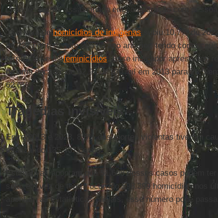
chances de ser assassinada em comparação com pessoa
Já a taxa de
homicídios de indígenas
subiu 10,7% de 2022
de 227 mortes, ante 205 no ano anterior, tendo como causa
territoriais e os
feminicídios
. Esse indicador apresentou re
de uma década: de 62,9 por 100 mil em 2013 para 23,5 
62,6%.
Tragédias invisíveis
Entre 2013 e 2023, 8,6% das mortes violentas tiveram ca
totalizando 135.407 casos.
Estimativas apontam que 51.608 desses casos podem ter 
seja, em vez de terem ocorrido 598.399 homicídios nos ú
apontam as estatísticas oficiais, esse número pode passa