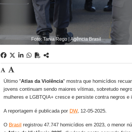
Foto: Tania Rego | Agência Brasil
Último "
Atlas da Violência
" mostra que homicídios recua
jovens continuam sendo maiores vítimas, sobretudo negros
mulheres e LGBTQIA+ cresce e persiste contra negros e 
A reportagem é publicada por
DW
, 12-05-2025.
O
Brasil
registrou 47.747 homicídios em 2023, o menor n