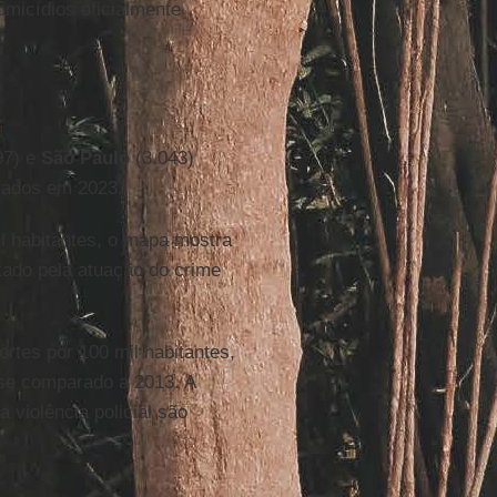
micídios oficialmente
97) e
São Paulo
(3.043)
rados em 2023.
il habitantes, o mapa mostra
ado pela atuação do crime
rtes por 100 mil habitantes,
se comparado a 2013. A
 violência policial são