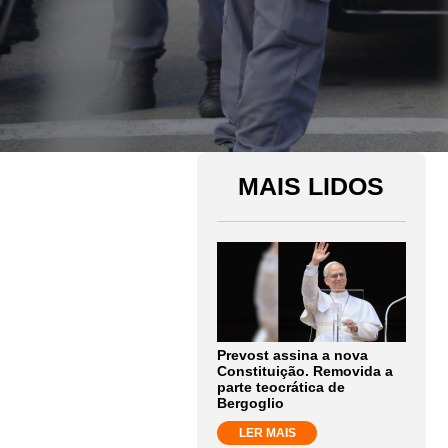
MAIS LIDOS
Prevost assina a nova
Constituição. Removida a
parte teocrática de
Bergoglio
LER MAIS