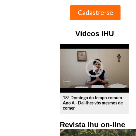
Vídeos IHU
play_circle_outline
18º Domingo do tempo comum -
Ano A - Dai-lhes vós mesmos de
comer
Revista ihu on-line