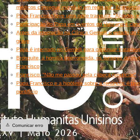
médicos consegue mantê-lo em repouso”. Entrevist
Papa Francisco teve uma noite tranquila: “Acordou 
Participação do Papa em eventos do Vaticano é can
Antes da internação na Clínica Gemelli o estado do 
grave
Papa é internado no Gemelli para continuar tratamen
Bronquite, a homilia interrompida, os temores do in
Francisco
Francisco: “Não me passou pela cabeça renunciar”
Papa Francisco e a hipótese sobre a renúncia: é pre
pontifício
⚠️
Comunicar erro