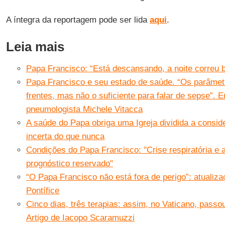
A íntegra da reportagem pode ser lida
aqui
.
Leia mais
Papa Francisco: “Está descansando, a noite correu 
Papa Francisco e seu estado de saúde. “Os parâmet
frentes, mas não o suficiente para falar de sepse”. 
pneumologista Michele Vitacca
A saúde do Papa obriga uma Igreja dividida a consid
incerta do que nunca
Condições do Papa Francisco: "Crise respiratória e 
prognóstico reservado"
“O Papa Francisco não está fora de perigo”: atualiz
Pontífice
Cinco dias, três terapias: assim, no Vaticano, pass
Artigo de Iacopo Scaramuzzi