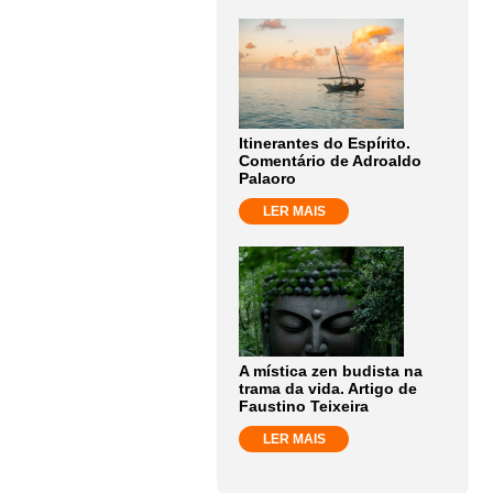
Itinerantes do Espírito.
Comentário de Adroaldo
Palaoro
LER MAIS
A mística zen budista na
trama da vida. Artigo de
Faustino Teixeira
LER MAIS