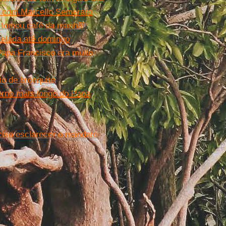
a com Marcello Semeraro
e tomou café da manhã”
celada até domingo
Papa Francisco era muito
to de bronquite
verno mais longo do Papa
ciso esclarecer o mandato