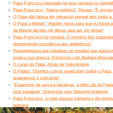
Papa Francisco internado há uma semana no Gemelli
Papa Francisco, “ligeira melhora”. Ravasi: “É prováv
O Papa não pensa em renunciar porque tem muito a 
O Papa a Meloni: "Alguém rezou para que eu fosse 
da Messe decidiu me deixar aqui por um tempo"
Papa Francisco no hospital. O mistério dos tratament
desenvolvido resistência aos antibióticos”
Pneumologista que trabalhou no hospital que agora t
explica sua doença. Entrevista com Barbara Moscate
O corpo do Papa. Artigo de Viola Ardone
D.Paglia: “Quantos corvos especulam sobre o Papa,
protegemos o suficiente”
“Espasmos de asma e bactérias, a infecção do Papa
está saudável”. Entrevista com Massimo Andreoni
Papa Francisco, a noite passou tranquila e ele tom
poltrona
“Incansável, ele se levanta às 4 horas da manhã e 