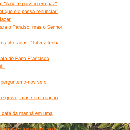
: "A noite passou em paz"
el que ele possa renunciar”
fazer
para o Paraíso, mas o Senhor
os alterados. “Talvez tenha
rata do Papa Francisco
lli
 perguntemo-nos se o
 é grave, mas seu coração
ou café da manhã em uma
somente ao tom enérgico dos