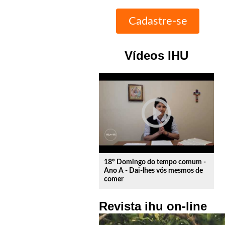
Vídeos IHU
play_circle_outline
18º Domingo do tempo comum -
Ano A - Dai-lhes vós mesmos de
comer
Revista ihu on-line