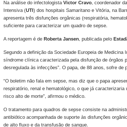
Na análise do infectologista
Victor Cravo
, coordenador d
Intensiva (
UTI
) dos hospitais Samaritano e Vitória, na Bar
apresenta três disfunções orgânicas (respiratória, hematol
suficiente para caracterizar um quadro de sepse.
A reportagem é de
Roberta Jansen
, publicada pelo
Estad
Segundo a definição da Sociedade Europeia de Medicina I
síndrome clínica caracterizada pela disfunção de órgãos
desregulada às infecções”. O papa, de 88 anos, sofre de
“O boletim não fala em sepse, mas diz que o papa aprese
respiratório, renal e hematológico, o que já caracterizari
risco alto de morte”, afirmou o médico.
O tratamento para quadros de sepse consiste na administ
antibiótico acompanhada de suporte às disfunções orgânic
de alto fluxo e da transfusão de sangue.