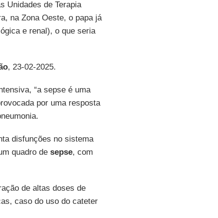
as Unidades de Terapia
ra, na Zona Oeste, o papa já
ógica e renal), o que seria
ão
, 23-02-2025.
ntensiva, “a sepse é uma
 provocada por uma resposta
 pneumonia.
nta disfunções no sistema
a um quadro de
sepse
, com
ração de altas doses de
as, caso do uso do cateter