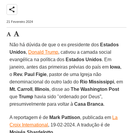
share
21 Fevereiro 2024
Não há dúvida de que o ex-presidente dos
Estados
Unidos
,
Donald Trump
, cativou a camada social
evangélica na política dos
Estados Unidos
. Em
janeiro, antes das primeiras prévias do país em
Iowa
,
o
Rev. Paul Figie
, pastor de uma Igreja não
denominacional do outro lado do
Rio Mississippi
, em
Mt. Carroll
,
Illinois
, disse ao
The Washington Post
que
Trump
havia sido "ordenado por Deus”,
presumivelmente para voltar à
Casa Branca
.
A reportagem é de
Mark Pattison
, publicada em
La
Croix International
, 19-02-2024. A tradução é de
Moisés Sbardelotto
.