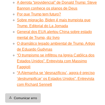
A derrota “providencial” de Donald Trump: Steve
Bannon conhece os planos de Deus
Por que Trump tem futuro?
Sobre migração, Biden é mais trumpista que
Trump. Editorial do La Jornada
General dos EUA alertou China sobre estado
mental de Trump, diz livro
O dramático legado ambiental de Trump. Artigo
de Eduardo Gudynas
“O trumpismo se infiltrou na Igreja Católica dos
Estados Unidos”. Entrevista com Massimo
Faggioli
“A Alemanha se ‘desnazificou’, agora é preciso
‘destrumpificar’ os Estados Unidos”. Entrevista
com Richard Sennett
⚠️
Comunicar erro