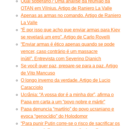
Qual soberano? Uma análise da reunião da
OTAN em Vilnius. Artigo de Raniero La Valle
Apenas as armas no comando. Artigo de Raniero
La Valle
“É por isso que acho que enviar armas para Kiev
se revelará um erro”. Artigo de Carlo Rovelli
“Enviar armas é ético apenas quando se pode
vencer, caso contrário é um massacre
inútil”. Entrevista com Severino Dianich
Se você quer paz, prepare-se para a paz. Artigo
de Vito Mancuso
O longo inverno da verdade. Artigo de Lucio
Caracciolo
Ucrânia: “A vossa dor é a minha dor”, afirma o
Papa em carta a um “povo nobre e mártir”
Papa denuncia “martírio” do povo ucraniano e
evoca “genocídio” do Holodomor
“Para punir Putin corre-se o risco de sacrificar os