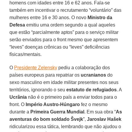
homens com idades entre 16 e 62 anos. Fala-se
também em incentivar o recrutamento “voluntário” das
mulheres entre 16 e 30 anos. O novo
Ministro da
Defesa
emitiu uma ordem segundo a qual aqueles
que estão “parcialmente aptos” para o serviço militar
serão enviados para o front mesmo que apresentem
“leves” doenças crônicas ou “leves” deficiências
físicas/mentais.
O
Presidente Zelensky
pediu a colaboração dos
países europeus para repatriar os
ucranianos
do
sexo masculino em idade militar presentes nos seus
territórios, ignorando o seu
estatuto de refugiados
. A
Ucrânia
não é o primeiro país a enviar todos para o
front. O
Império Austro-Húngaro
fez o mesmo
durante a
Primeira Guerra Mundial
. Em sua obra “
As
aventuras do bom soldado Švejk
”,
Jaroslav Hašek
ridicularizou essa tática, lembrando que não ajudou o