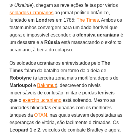
w Ukrainie
), chegam as revelações feitas por vários
soldados ucranianos
ao jornal político britânico,
fundado em
Londres
em 1785:
The Times
. Ambos os
testemunhos convergem para um dado horrível que
agora é impossível esconder: a
ofensiva ucraniana
é
um desastre e a
Rússia
está massacrando o exército
ucraniano, à beira do colapso.
Os soldados ucranianos entrevistados pelo
The
Times
falam da batalha em torno da aldeia de
Robotyne
(a terceira zona mais mortífera depois de
Marioupol
e
Bakhmut
), descrevendo níveis
impensáveis de confusão militar e perdas terríveis
que o
exército ucraniano
está sofrendo. Mesmo as
unidades blindadas equipadas com os melhores
tanques da
OTAN
, nas quais estavam depositadas as
esperanças de vitória, são facilmente dizimadas. Os
Leopard 1 e 2
, veículos de combate Bradley e agora