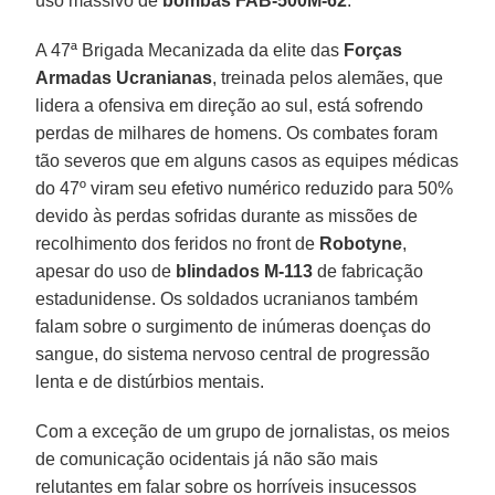
uso massivo de
bombas FAB-500M-62
.
A 47ª Brigada Mecanizada da elite das
Forças
Armadas Ucranianas
, treinada pelos alemães, que
lidera a ofensiva em direção ao sul, está sofrendo
perdas de milhares de homens. Os combates foram
tão severos que em alguns casos as equipes médicas
do 47º viram seu efetivo numérico reduzido para 50%
devido às perdas sofridas durante as missões de
recolhimento dos feridos no front de
Robotyne
,
apesar do uso de
blindados M-113
de fabricação
estadunidense. Os soldados ucranianos também
falam sobre o surgimento de inúmeras doenças do
sangue, do sistema nervoso central de progressão
lenta e de distúrbios mentais.
Com a exceção de um grupo de jornalistas, os meios
de comunicação ocidentais já não são mais
relutantes em falar sobre os horríveis insucessos