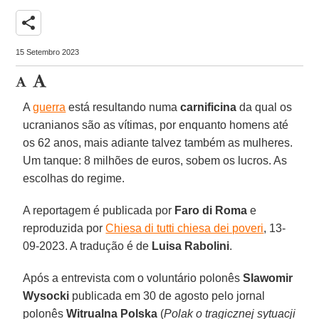
share
15 Setembro 2023
A
guerra
está resultando numa
carnificina
da qual os
ucranianos são as vítimas, por enquanto homens até
os 62 anos, mais adiante talvez também as mulheres.
Um tanque: 8 milhões de euros, sobem os lucros. As
escolhas do regime.
A reportagem é publicada por
Faro di Roma
e
reproduzida por
Chiesa di tutti chiesa dei poveri
, 13-
09-2023. A tradução é de
Luisa Rabolini
.
Após a entrevista com o voluntário polonês
Slawomir
Wysocki
publicada em 30 de agosto pelo jornal
polonês
Witrualna Polska
(
Polak o tragicznej sytuacji