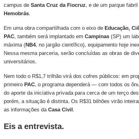
campus de
Santa Cruz da Fiocruz
, e de um parque fabri
Hemobrás
.
Em uma obra compartilhada com o eixo de
Educação, Ciê
PAC
, também será implantado em
Campinas
(SP) um labo
máxima (
NB4
, no jargão científico), equipamento hoje ine
Nessa mesma parceria, serão concluídas as obras de dive
universitários.
Nem todo o R$1,7 trilhão virá dos cofres públicos: em pr
primeiro
PAC
, o programa dependerá — com todos os ôn
do aporte da iniciativa privada para cerca de um terço des
porém, a situação é distinta. Os R$31 bilhões virão intei
as informações da
Casa
Civil
.
Eis a entrevista.