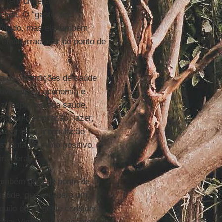
le tem um efeito
renda. O “gasto” em
um lado, mas ele também
feito irradiador do ponto de
ria das condições de saúde
tividade da economia e
z respeito à sua saúde,
as como educação, lazer,
piciar para a população
. Então é muito positivo,
a geral.
 também gera do ponto de
 saúde, que receberá um
aquilo que a gente considera
ária. Vimos o que aconteceu