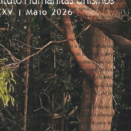
efeito gerador de atividade econômica em outras áreas. E
multiplicador sobre o processo de geração de emprego e 
investimento gera um efeito do próprio investimento, de 
dinamiza outros setores da economia. É isso que gera um e
vista da possibilidade de crescimento.
No caso da
saúde
, ele combina a possibilidade da melho
da população com efeitos positivos também sobre a produ
sobre as condições de vida das pessoas, não só no que di
mas também no que toca a poder desfrutar de outras cois
moradia, etc., que aí o conjunto das obras do
PAC
vai pro
aspectos que são determinantes para a saúde das pessoas
sem dúvida nenhuma, esse anúncio do PAC de uma maneir
Pegando só o caso específico da saúde, o efeito que ele
vista, por exemplo, do complexo econômico-industrial da
valor importante de 8,9 bilhões, é positivo para melhorar 
um dos aspectos essenciais para a nossa soberania sanit