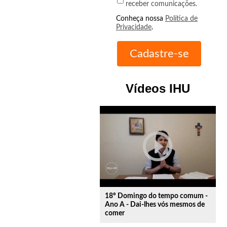
receber comunicações.
Conheça nossa
Política de
Privacidade
.
Vídeos IHU
play_circle_outline
18º Domingo do tempo comum -
Ano A - Dai-lhes vós mesmos de
comer