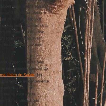
ações para muitas coisas,
ossibilidade de fortalecer o
nta para a população a
ita condições concretas de a
, em um momento de crise
onseguir suprir as suas
êm. Esse será um avanço
ária. Especialmente pelo
ução de unidades básicas de
ema Único de Saúde
. Na
 importante, e evidentemente
sequência: vão ser
s que já existiam ou
ertura. Na medida que