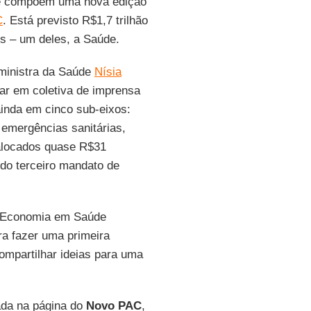
que compõem uma nova edição
C
. Está previsto R$1,7 trilhão
os – um deles, a Saúde.
 ministra da Saúde
Nísia
ar em coletiva de imprensa
ainda em cinco sub-eixos:
 emergências sanitárias,
 alocados quase R$31
 do terceiro mandato de
de Economia em Saúde
ra fazer uma primeira
ompartilhar ideias para uma
ada na página do
Novo PAC
,