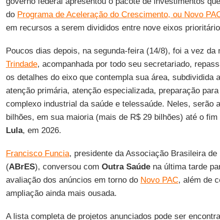
governo federal apresentou o pacote de investimentos 
do
Programa de Aceleração do Crescimento, ou Novo PA
em recursos a serem divididos entre nove eixos prioritári
Poucos dias depois, na segunda-feira (14/8), foi a vez da
Trindade
, acompanhada por todo seu secretariado, repass
os detalhes do eixo que contempla sua área, subdividida 
atenção primária, atenção especializada, preparação para
complexo industrial da saúde e telessaúde. Neles, serão
bilhões, em sua maioria (mais de R$ 29 bilhões) até o fim
Lula
, em 2026.
Francisco Funcia
, presidente da Associação Brasileira 
(
ABrES
), conversou com
Outra Saúde
na última tarde pa
avaliação dos anúncios em torno do
Novo PAC
, além de c
ampliação ainda mais ousada.
A lista completa de projetos anunciados pode ser encontr