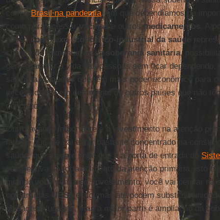
com o
Brasil na pandemia
, em que dependíamos de import
como para acessar
vacinas
e outros
medicamentos
. A p
nosso
complexo econômico-industrial da saúde
represe
chance de aumentar a sua
soberania
sanitária
, possibil
gente garantir a vida das pessoas sem ficar dependendo
sanitária, daqueles que têm mais poder econômico para c
necessidades em detrimento de outros países que não t
concreto.
Outro avanço importante é o investimento na atenção prim
fato de que ele vai estar bastante concentrado na constr
saúde, que a gente sabe que é a porta de entrada do
Sist
perspectiva do fortalecimento da atenção primária, isto é
quando você pensa em investimento, você vai pensar na 
construídas
UBSs
e algumas até podem substituir unidade
unidades alugadas, mas a maior parte é ampliação da cob