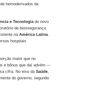
l de hemoderivados da
ncia e Tecnologia
do novo
ratório de biossegurança
xistente na
América
Latina
.
rsos hospitais
oporção maior que no
us e bônus que daí advém —
sa cifra. No eixo da
Saúde
,
ramente do governo, segundo