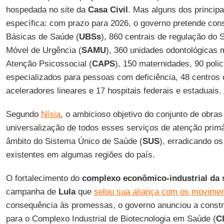
hospedada no site da
Casa
Civil
. Mas alguns dos princi
específica: com prazo para 2026, o governo pretende cons
Básicas de Saúde (
UBSs
), 860 centrais de regulação do 
Móvel de Urgência (
SAMU
), 360 unidades odontológicas 
Atenção Psicossocial (
CAPS
), 150 maternidades, 90 polic
especializados para pessoas com deficiência, 48 centros 
aceleradores lineares e 17 hospitais federais e estaduais.
Segundo
Nísia
, o ambicioso objetivo do conjunto de obras
universalização de todos esses serviços de atenção primá
âmbito do Sistema Único de Saúde (
SUS
), erradicando os
existentes em algumas regiões do país.
O fortalecimento do
complexo econômico-industrial da 
campanha de
Lula
que
selou sua aliança com os movime
consequência às promessas, o governo anunciou a const
para o Complexo Industrial de Biotecnologia em Saúde (
C