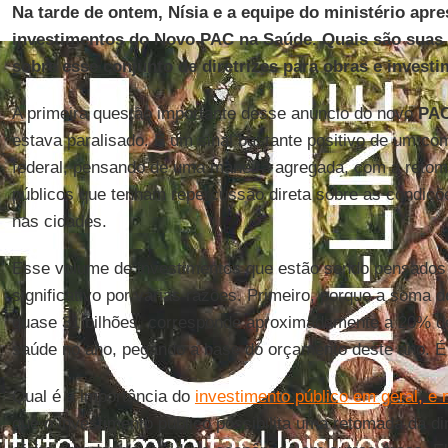
Na tarde de ontem, Nísia e a equipe do ministério apr
investimentos do Novo PAC na Saúde. Quais são suas
sobre esse conjunto de diretrizes para obras e invest
A primeira questão importante desse anúncio do novo
PA
estava paralisado. É um sinal bastante positivo de um c
federal, pensando de uma maneira agregada, com a retom
públicos que tenham repercussão direta sobre as condiçõ
nas cidades.
Esse volume de investimentos que estão sendo pensados
significativo por várias razões. Primeiro, porque a soma d
quase 31 bilhões, corresponde aproximadamente a 20% d
saúde no ano, pegando a base do orçamento deste ano. É 
Qual é a importância do
investimento público em geral, e
que o investimento público possibilita uma retomada da 