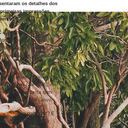
esentaram os detalhes dos
 primeiras impressões
imentos?
C
é a retomada do que
ompromisso do governo
ada de investimentos
es de vida das populações
 para a
saúde
é bastante
e 31 bilhões [até 2026], ou
e tudo que se gasta com
um volume significativo.
 na saúde
em particular? É
dinâmica econômica pelo