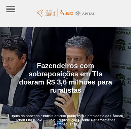
Fazendeiros com
sobreposições em TIs
doaram R$ 3,6 milhões para
ruralistas
Cúpula da bancada ruralista articula pauta com o presidente da Câmara
Arthur Lira (PP-AL). (Foto: Reprodução | Frente Parlamentar da
Agropecuária)