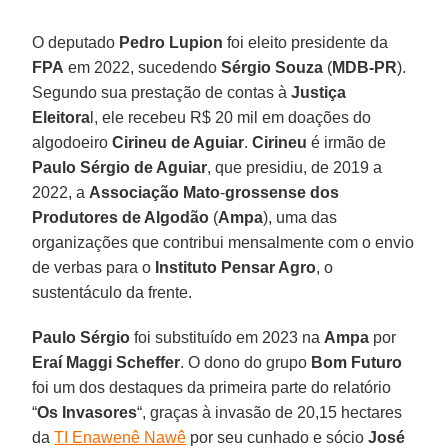
O deputado
Pedro Lupion
foi eleito presidente da
FPA
em 2022, sucedendo
Sérgio Souza
(
MDB-PR
).
Segundo sua prestação de contas à
Justiça
Eleitora
l, ele recebeu R$ 20 mil em doações do
algodoeiro
Cirineu de Aguiar
.
Cirineu
é irmão de
Paulo Sérgio de Aguiar
, que presidiu, de 2019 a
2022, a
Associação Mato
-
grossense dos
Produtores de Algodão
(
Ampa
), uma das
organizações que contribui mensalmente com o envio
de verbas para o
Instituto Pensar Agro
, o
sustentáculo da frente.
Paulo Sérgio
foi substituído em 2023 na
Ampa
por
Eraí Maggi Scheffer
. O dono do grupo
Bom Futuro
foi um dos destaques da primeira parte do relatório
“
Os Invasores
“, graças à invasão de 20,15 hectares
da
TI Enawenê Nawê
por seu cunhado e sócio
José