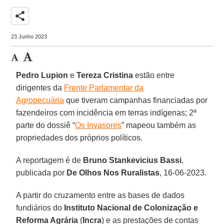
share
23 Junho 2023
Pedro Lupion
e
Tereza Cristina
estão entre
dirigentes da
Frente Parlamentar da
Agropecuária
que tiveram campanhas financiadas por
fazendeiros com incidência em terras indígenas; 2ª
parte do dossiê “
Os Invasores
” mapeou também as
propriedades dos próprios políticos.
A reportagem é de
Bruno Stankevicius Bassi
,
publicada por
De Olhos Nos Ruralistas
, 16-06-2023.
A partir do cruzamento entre as bases de dados
fundiários do
Instituto Nacional de Colonização e
Reforma Agrária
(
Incra
) e as prestações de contas