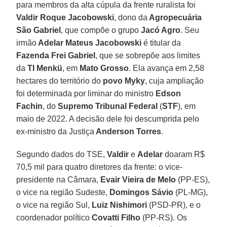
para membros da alta cúpula da frente ruralista foi
Valdir Roque Jacobowski
, dono da
Agropecuária
São Gabriel
, que compõe o grupo
Jacó Agro
. Seu
irmão
Adelar Mateus Jacobowski
é titular da
Fazenda Frei Gabriel
, que se sobrepõe aos limites
da
TI Menkü
, em
Mato Grosso
. Ela avança em 2,58
hectares do território do
povo Myky
, cuja ampliação
foi determinada por liminar do ministro
Edson
Fachin
, do
Supremo Tribunal Federal
(
STF
), em
maio de 2022. A decisão dele foi descumprida pelo
ex-ministro da Justiça
Anderson Torres
.
Segundo dados do TSE,
Valdir
e
Adelar
doaram R$
70,5 mil para quatro diretores da frente: o vice-
presidente na Câmara,
Evair Vieira de Melo
(PP-ES),
o vice na região Sudeste,
Domingos Sávio
(PL-MG),
o vice na região Sul,
Luiz Nishimori
(PSD-PR), e o
coordenador político
Covatti Filho
(PP-RS). Os