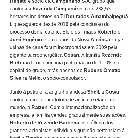
Renato
é sócio da
Campanário
S
/
A
, grupo que
controla a
Fazenda Campanário
, com 238,53
hectares incidentes na
TI Dourados
-
Amambaipeguá
I
, que aguarda desde 2016 pela conclusão do
processo demarcatório. Ele e os irmãos
Roberto
e
José Eugênio
eram donos da
Nova América
, cujas
usinas de cana foram incorporadas em 2009 pela
gigante sucroenergética
Cosan
. A família
Rezende
Barbosa
ficou com uma participação de 11,9% no
capital do grupo, atrás apenas de
Rubens Ometto
Silveira Mello
, o sócio-controlador.
Junto à petroleira anglo-holandesa
Shell
, a
Cosan
controla a maior produtora de açúcar e etanol do
mundo, a
Raízen
. Com a internacionalização da
empresa, a família vendeu gradualmente suas ações.
Roberto de Rezende Barbosa
foi o último dos
grandes acionistas individuais que não pertenciam à