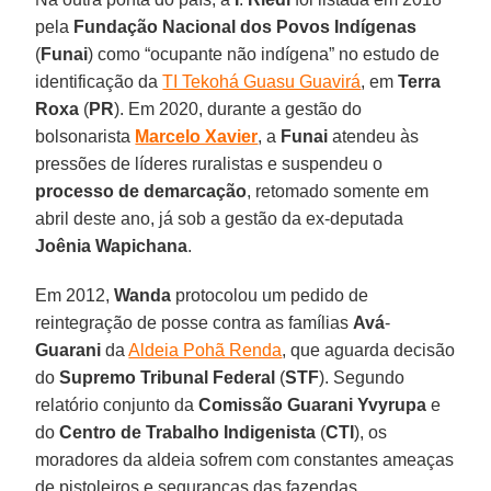
pela
Fundação Nacional dos Povos Indígenas
(
Funai
) como “ocupante não indígena” no estudo de
identificação da
TI Tekohá Guasu Guavirá
, em
Terra
Roxa
(
PR
). Em 2020, durante a gestão do
bolsonarista
Marcelo Xavier
, a
Funai
atendeu às
pressões de líderes ruralistas e suspendeu o
processo de demarcação
, retomado somente em
abril deste ano, já sob a gestão da ex-deputada
Joênia Wapichana
.
Em 2012,
Wanda
protocolou um pedido de
reintegração de posse contra as famílias
Avá
-
Guarani
da
Aldeia Pohã Renda
, que aguarda decisão
do
Supremo Tribunal Federal
(
STF
). Segundo
relatório conjunto da
Comissão Guarani Yvyrupa
e
do
Centro de Trabalho Indigenista
(
CTI
), os
moradores da aldeia sofrem com constantes ameaças
de pistoleiros e seguranças das fazendas.