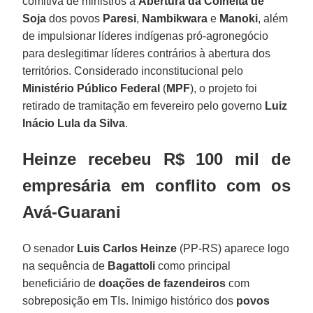
comitiva de ministros à
Abertura da Colheita de
Soja
dos povos
Paresi
,
Nambikwara
e
Manoki
, além
de impulsionar líderes indígenas pró-agronegócio
para deslegitimar líderes contrários à abertura dos
territórios. Considerado inconstitucional pelo
Ministério Público Federal
(
MPF
), o projeto foi
retirado de tramitação em fevereiro pelo governo
Luiz
Inácio Lula da Silva
.
Heinze recebeu R$ 100 mil de
empresária em conflito com os
Avá-Guarani
O senador
Luis Carlos Heinze
(PP-RS) aparece logo
na sequência de
Bagattoli
como principal
beneficiário de
doações de fazendeiros
com
sobreposição em TIs. Inimigo histórico dos
povos