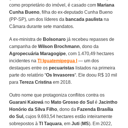
como proprietário do imóvel, é casado com
Mariana
Cunha Bueno
, filha do ex-deputado Cunha Bueno
(PP-SP), um dos líderes da
bancada paulista
na
Câmara durante sete mandatos.
A ex-ministra de
Bolsonaro
já recebeu repasses de
campanha de
Wilson Brochmann
, dono da
Agropecuária Maragogipe
, com 1.470,49 hectares
incidentes na
TI Iguatemipegua I
— um dos
destaques entre os
pecuaristas
listados na primeira
parte do relatório “
Os Invasores
“. Ele doou R$ 10 mil
para
Tereza Cristina
em 2018.
Outro nome que protagoniza conflitos contra os
Guarani Kaiowá
no
Mato Grosso do Sul
é
Jacintho
Honório da Silva Filho
, dono da
Fazenda Brasília
do Sul,
cujos 9.693,54 hectares estão inteiramente
sobrepostos à
TI Taquara
, em
Juti
(
MS
). Em 2022,