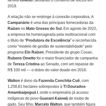
família
Ometto
, deixando o conselho de sócios em
2019.
A relação não se restringe à conexão corporativa. A
Campanário
é uma das principais fornecedoras da
Raízen
no
Mato Grosso do Sul
. Em agosto de 2022,
a empresa foi homenageada pela multinacional com
o título de “
Produtora de Excelência
” e reconhecida
como “modelo de gestão de sustentabilidade” pelo
programa
Elo Raízen
. Presidente do grupo Cosan,
Rubens Ometto
foi o maior financiador de campanha
de
Tereza Cristina
ao Senado, com um repasse de
R$ 100 mil — o dobro do valor doado em 2018.
Walton
é dono da
Fazenda Conchita
-
Cuê
, com
1.258,61 hectares sobrepostos à
TI Dourados
-
Amambaipeguá I
, onde o empresário já acusou
indígenas do povo
Guarani Kaiowá
de roubo de
gado. Seu filho,
Marcelo Walton
, que também figura