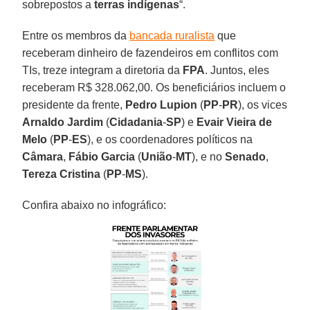
sobrepostos a
terras indígenas
“.
Entre os membros da
bancada ruralista
que
receberam dinheiro de fazendeiros em conflitos com
TIs, treze integram a diretoria da
FPA
. Juntos, eles
receberam R$ 328.062,00. Os beneficiários incluem o
presidente da frente,
Pedro Lupion
(
PP
-
PR
), os vices
Arnaldo Jardim
(
Cidadania
-
SP
) e
Evair Vieira de
Melo
(
PP
-
ES
), e os coordenadores políticos na
Câmara
,
Fábio Garcia
(
União
-
MT
), e no
Senado
,
Tereza Cristina
(
PP
-
MS
).
Confira abaixo no infográfico: