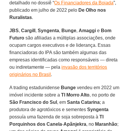
detalhado no dossiê “
Os Financiadores da Boiada
”,
publicado em julho de 2022 pelo
De Olho nos
Ruralistas
.
JBS
,
Cargill
,
Syngenta
,
Bunge
,
Amaggi
e
Bom
Futuro
são afiliadas a múltiplas associações, onde
ocupam cargos executivos e de liderança. Essas
financiadoras do IPA são também algumas das
empresas identificadas como responsáveis — direta
ou indiretamente — pela
invasão dos territórios
originários no Brasil
.
A trading estadunidense
Bunge
vendeu em 2022 um
imóvel incidente sobre a
TI Morro Alto
, no porto de
São Francisco do Sul
, em
Santa Catarina
; a
produtora de agrotóxicos e sementes
Syngenta
possuía uma fazenda de soja sobreposta à
TI
Porquinhos dos Canela
-
Apãnjekra
, no
Maranhão
;