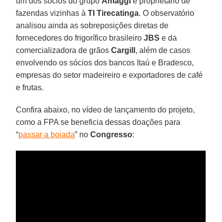
um dos sócios do grupo
Amaggi
é proprietário de
fazendas vizinhas à
TI Tirecatinga
. O observatório
analisou ainda as sobreposições diretas de
fornecedores do frigorífico brasileiro
JBS
e da
comercializadora de grãos
Cargill
, além de casos
envolvendo os sócios dos bancos Itaú e Bradesco,
empresas do setor madeireiro e exportadores de café
e frutas.
Confira abaixo, no vídeo de lançamento do projeto,
como a FPA se beneficia dessas doações para
“
passar a boiada
” no
Congresso
: