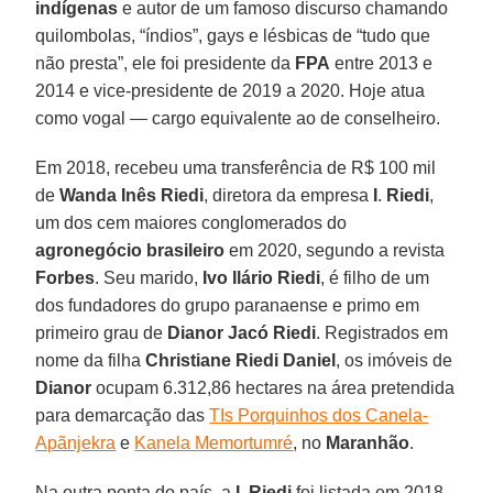
indígenas
e autor de um famoso discurso chamando
quilombolas, “índios”, gays e lésbicas de “tudo que
não presta”, ele foi presidente da
FPA
entre 2013 e
2014 e vice-presidente de 2019 a 2020. Hoje atua
como vogal — cargo equivalente ao de conselheiro.
Em 2018, recebeu uma transferência de R$ 100 mil
de
Wanda Inês Riedi
, diretora da empresa
I
.
Riedi
,
um dos cem maiores conglomerados do
agronegócio brasileiro
em 2020, segundo a revista
Forbes
. Seu marido,
Ivo Ilário Riedi
, é filho de um
dos fundadores do grupo paranaense e primo em
primeiro grau de
Dianor Jacó Riedi
. Registrados em
nome da filha
Christiane Riedi Daniel
, os imóveis de
Dianor
ocupam 6.312,86 hectares na área pretendida
para demarcação das
TIs Porquinhos dos Canela-
Apãnjekra
e
Kanela Memortumré
, no
Maranhão
.
Na outra ponta do país, a
I
.
Riedi
foi listada em 2018