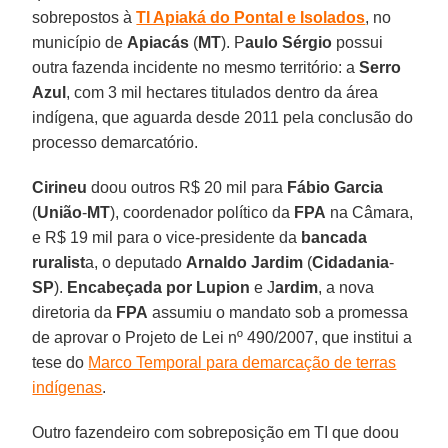
sobrepostos à
TI Apiaká do Pontal e Isolados
, no
município de
Apiacás
(
MT
). P
aulo Sérgio
possui
outra fazenda incidente no mesmo território: a
Serro
Azul
, com 3 mil hectares titulados dentro da área
indígena, que aguarda desde 2011 pela conclusão do
processo demarcatório.
Cirineu
doou outros R$ 20 mil para
Fábio Garcia
(
União
-
MT
), coordenador político da
FPA
na Câmara,
e R$ 19 mil para o vice-presidente da
bancada
ruralist
a, o deputado
Arnaldo Jardim
(
Cidadania
-
SP
).
Encabeçada por Lupion
e J
ardim
, a nova
diretoria da
FPA
assumiu o mandato sob a promessa
de aprovar o Projeto de Lei nº 490/2007, que institui a
tese do
Marco Temporal para demarcação de terras
indígenas
.
Outro fazendeiro com sobreposição em TI que doou