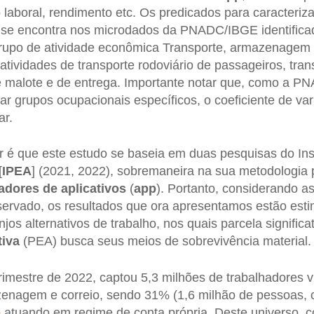
o laboral, rendimento etc. Os predicados para caracteriza
 se encontra nos microdados da PNADC/IBGE identifica
rupo de atividade econômica Transporte, armazenagem e
tividades de transporte rodoviário de passageiros, tran
de malote e de entrega. Importante notar que, como a 
r grupos ocupacionais específicos, o coeficiente de va
ar.
r é que este estudo se baseia em duas pesquisas do Ins
[
IPEA
] (2021, 2022), sobremaneira na sua metodologia 
adores de aplicativos
(
app
). Portanto, considerando a
servado, os resultados que ora apresentamos estão est
os alternativos de trabalho, nos quais parcela significa
iva
(PEA) busca seus meios de sobrevivência material.
trimestre de 2022, captou 5,3 milhões de trabalhadores 
zenagem e correio, sendo 31% (1,6 milhão de pessoas, 
p
atuando em regime de conta própria. Deste universo, 