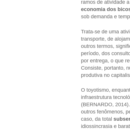
ramos de atividade
economia dos bico
sob demanda e tempo
Trata-se de uma ativ
transporte, de aloja
outros termos, signi
período, dos consult
por entrega, o que 
Consiste, portanto,
produtiva no capital
O toyotismo, enquan
infraestrutura tecnol
(BERNARDO, 2014). E 
outros fenômenos, pe
caso, da total
subser
idiossincrasia e bar