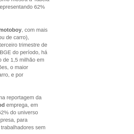
 representando 62%
motoboy
, com mais
ou de carro),
erceiro trimestre de
BGE do período, há
o de 1,5 milhão em
ões, o maior
rro, e por
uma reportagem da
od
emprega, em
 62% do universo
presa, para
 trabalhadores sem