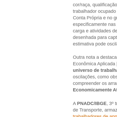
cor/raça, qualificaçã
trabalhador ocupado
Conta Própria e no g
especificamente nas a
carga e atividades 
desenhada para capta
estimativa pode oscil
Outra nota a destaca
Econômica Aplicada 
universo de trabalh
oscilações, como ob
compreender os arranj
Economicamente At
A
PNADC/IBGE
, 3º 
de Transporte, arma
trabalhadores de ap