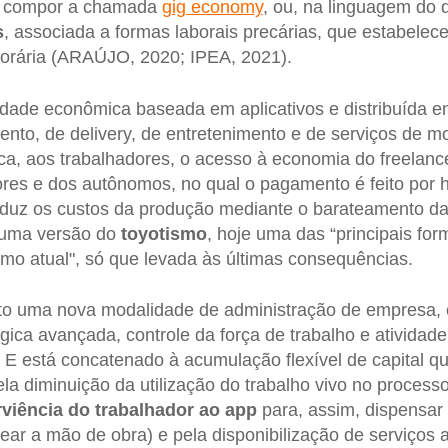
 a compor a chamada
gig economy
, ou, na linguagem do 
s
, associada a formas laborais precárias, que estabelece
rária (ARAÚJO, 2020; IPEA, 2021).
idade econômica baseada em aplicativos e distribuída ent
mento, de delivery, de entretenimento e de serviços de m
fica, aos trabalhadores, o acesso à economia do freelanc
ores e dos autônomos, no qual o pagamento é feito por h
reduz os custos da produção mediante o barateamento d
 numa versão do
toyotismo
, hoje uma das “principais for
ismo atual", só que levada às últimas consequências.
to uma nova modalidade de administração de empresa, 
ógica avançada, controle da força de trabalho e ativida
está concatenado à acumulação flexível de capital que
la diminuição da utilização do trabalho vivo no processo
viência do trabalhador
ao app
para, assim, dispensar
atear a mão de obra) e pela disponibilização de serviços