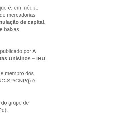
 que é, em média,
 de mercadorias
ulação de capital
,
e baixas
 publicado por
A
tas Unisinos – IHU
.
) e membro dos
(PUC-SP/CNPq) e
 do grupo de
Pq).