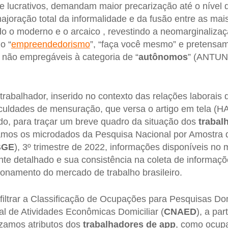
e lucrativos, demandam maior precarização até o nível 
ajoração total da informalidade e da fusão entre as mais
o o moderno e o arcaico , revestindo a neomarginalizaç
o “
empreendedorismo
”, “faça você mesmo” e pretensa
não empregáveis à categoria de “
autônomos
” (ANTUNE
trabalhador, inserido no contexto das relações laborais
ficuldades de mensuração, que versa o artigo em tela
ido, para traçar um breve quadro da situação dos
trabal
amos os microdados da Pesquisa Nacional por Amostra 
BGE
), 3º trimestre de 2022, informações disponíveis no
nte detalhado e sua consistência na coleta de informaç
onamento do mercado de trabalho brasileiro.
 filtrar a Classificação de Ocupações para Pesquisas Dom
al de Atividades Econômicas Domiciliar (
CNAED
), a par
lizamos atributos dos
trabalhadores de app
, como ocupa