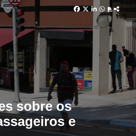
ões sobre os
assageiros e