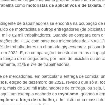
 trabalha como
motoristas de aplicativos e de taxista
,
tingente de trabalhadores se encontra na ocupação de
ido de mototaxista e outros entregadores (de bicicleta 
 mil e 62 mil trabalhadores. Quando se compara com o t
rmações do IPEA, com base nos microdados da PNADC/I
4% de trabalhadores na chamada
gig economy
, passand
 em 2022. E, na comparação trimestral entre as ocupaç
a função de entregadores, por meio de bicicleta ou de ca
ivamente, 21% e 7% de trabalhadores.
e de mercadorias, em particular a entrega de comida, 
ios
, edição de dezembro de 2021, revelou que só a
Ifo
ria, mais de 200 mil trabalhadores de entrega, ou seja,
 aqui, um exemplo acabado do
toyotismo
, quando a em
explorar a força de trabalho
, administra uma massa de