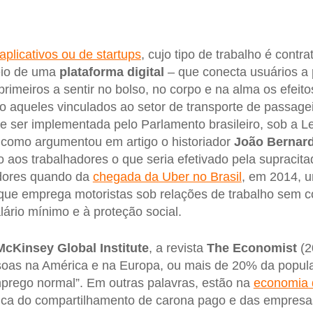
aplicativos ou de startups
, cujo tipo de trabalho é contr
eio de uma
plataforma digital
– que conecta usuários a 
primeiros a sentir no bolso, no corpo e na alma os efeit
do aqueles vinculados ao setor de transporte de passage
e ser implementada pelo Parlamento brasileiro, sob a Le
 como argumentou em artigo o historiador
João Bernar
o aos trabalhadores o que seria efetivado pela supracit
adores quando da
chegada da Uber no Brasil
, em 2014, 
r que emprega motoristas sob relações de trabalho sem c
alário mínimo e à proteção social.
McKinsey Global Institute
, a revista
The Economist
(2
soas na América e na Europa, ou mais de 20% da popula
prego normal”. Em outras palavras, estão na
economia 
mica do compartilhamento de carona pago e das empresa