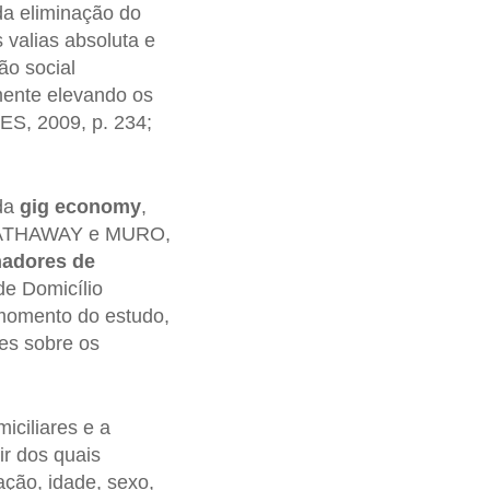
da eliminação do
 valias absoluta e
ão social
mente elevando os
S, 2009, p. 234;
 da
gig economy
,
 (HATHAWAY e MURO,
hadores de
de Domicílio
 momento do estudo,
ões sobre os
iciliares e a
tir dos quais
ção, idade, sexo,