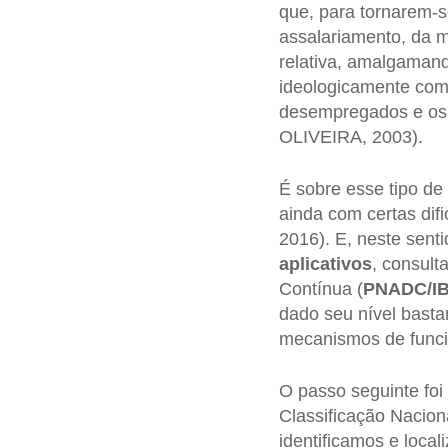
que, para tornarem-s
assalariamento, da m
relativa, amalgamand
ideologicamente com
desempregados e os 
OLIVEIRA, 2003).
É sobre esse tipo de 
ainda com certas di
2016). E, neste sent
aplicativos
, consult
Contínua (
PNADC/I
dado seu nível basta
mecanismos de funci
O passo seguinte foi
Classificação Nacion
identificamos e loca