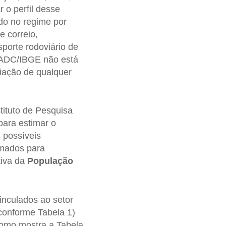
r o perfil desse
do no regime por
 correio,
sporte rodoviário de
PNADC/IBGE não está
riação de qualquer
tituto de Pesquisa
para estimar o
s possíveis
imados para
tiva da
População
vinculados ao setor
conforme Tabela 1)
como mostra a Tabela