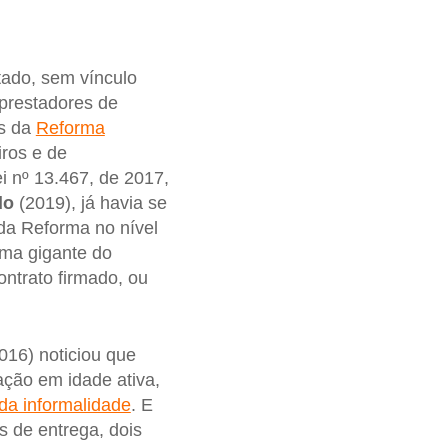
atado, sem vínculo
prestadores de
os da
Reforma
iros e de
i nº 13.467, de 2017,
do
(2019), já havia se
ada Reforma no nível
uma gigante do
ontrato firmado, ou
016) noticiou que
ção em idade ativa,
da informalidade
. E
s de entrega, dois