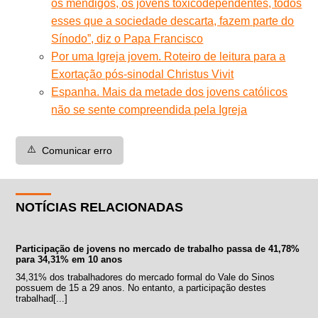
os mendigos, os jovens toxicodependentes, todos
esses que a sociedade descarta, fazem parte do
Sínodo”, diz o Papa Francisco
Por uma Igreja jovem. Roteiro de leitura para a
Exortação pós-sinodal Christus Vivit
Espanha. Mais da metade dos jovens católicos
não se sente compreendida pela Igreja
⚠️
Comunicar erro
NOTÍCIAS RELACIONADAS
Participação de jovens no mercado de trabalho passa de 41,78%
para 34,31% em 10 anos
34,31% dos trabalhadores do mercado formal do Vale do Sinos
possuem de 15 a 29 anos. No entanto, a participação destes
trabalhad[...]