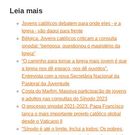
Leia mais
Jovens católicos debatem para onde eles - e a
Igreja - vão daqui para frente
Bélgica. Jovens católicos criticam a consulta
sinodal: “perigosa, questionou o magistério da
Igreja”
“O caminho para tornar a Igreja mais jovem é que
a Igreja nos dê espaço, nos dê ouvidos”.
Entrevista com a nova Secretária Nacional da
Pastoral da Juventude
Costa do Marfim. Massiva participação de jovens
e adultos nas consultas do Sínodo 2023
O processo sinodal 2021-2023. Papa Francisco
lança o mais importante projeto católico global
desde o Vaticano II
“Sínodo é até o limite. Inclui a todos: Os pobres,