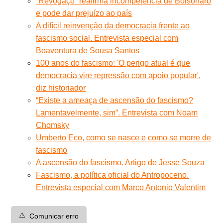
“Revogaço” reafirma incompetência de Bolsonaro
e pode dar prejuízo ao país
A difícil reinvenção da democracia frente ao
fascismo social. Entrevista especial com
Boaventura de Sousa Santos
100 anos do fascismo: 'O perigo atual é que
democracia vire repressão com apoio popular',
diz historiador
“Existe a ameaça de ascensão do fascismo?
Lamentavelmente, sim”. Entrevista com Noam
Chomsky
Umberto Eco, como se nasce e como se morre de
fascismo
A ascensão do fascismo. Artigo de Jesse Souza
Fascismo, a política oficial do Antropoceno.
Entrevista especial com Marco Antonio Valentim
⚠️
Comunicar erro