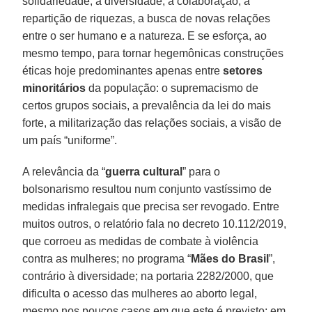
solidariedade, a diversidade, a colaboração, a
repartição de riquezas, a busca de novas relações
entre o ser humano e a natureza. E se esforça, ao
mesmo tempo, para tornar hegemônicas construções
éticas hoje predominantes apenas entre
setores
minoritários
da população: o supremacismo de
certos grupos sociais, a prevalência da lei do mais
forte, a militarização das relações sociais, a visão de
um país “uniforme”.
A relevância da “
guerra cultural
” para o
bolsonarismo resultou num conjunto vastíssimo de
medidas infralegais que precisa ser revogado. Entre
muitos outros, o relatório fala no decreto 10.112/2019,
que corroeu as medidas de combate à violência
contra as mulheres; no programa “
Mães do Brasil
”,
contrário à diversidade; na portaria 2282/2000, que
dificulta o acesso das mulheres ao aborto legal,
mesmo nos poucos casos em que este é previsto; em