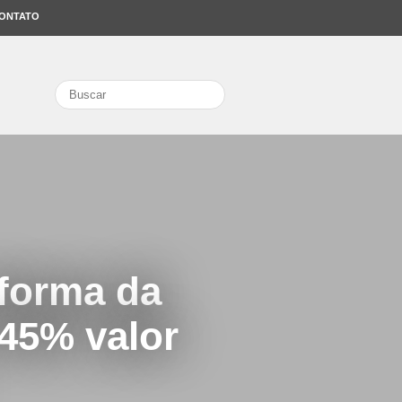
ONTATO
search
eforma da
 45% valor