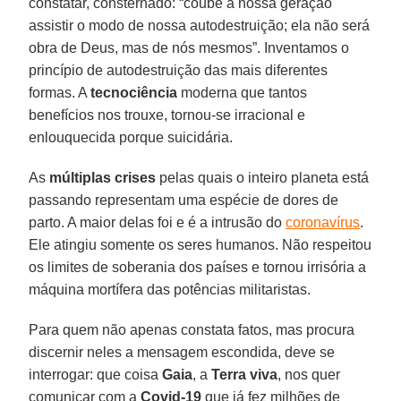
constatar, consternado: “coube à nossa geração
assistir o modo de nossa autodestruição; ela não será
obra de Deus, mas de nós mesmos”. Inventamos o
princípio de autodestruição das mais diferentes
formas. A
tecnociência
moderna que tantos
benefícios nos trouxe, tornou-se irracional e
enlouquecida porque suicidária.
As
múltiplas crises
pelas quais o inteiro planeta está
passando representam uma espécie de dores de
parto. A maior delas foi e é a intrusão do
coronavírus
.
Ele atingiu somente os seres humanos. Não respeitou
os limites de soberania dos países e tornou irrisória a
máquina mortífera das potências militaristas.
Para quem não apenas constata fatos, mas procura
discernir neles a mensagem escondida, deve se
interrogar: que coisa
Gaia
, a
Terra viva
, nos quer
comunicar com a
Covid-19
que já fez milhões de