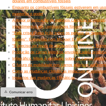
dólares em combustíveis fósseis
Enquanto os combustíveis fósseis estiverem em uso
manterão o poder
A maior organização de teólogos católicos do mundo
investimentos em combustíveis fósseis
“Esta crise é uma lição sobre os perigos da depend
fósseis”. Entrevista com Michael E. Mann
“É preciso um jejum de combustíveis fósseis”. Entrev
Produção de carros elétricos envolve cadeia produtiv
Infográfico: Mitos e verdades sobre os carros elétric
O futuro da mobilidade nos carros elétricos autôno
Como as mudanças climáticas impactam ecossiste
Impactos das mudanças climáticas
⚠️
Comunicar erro