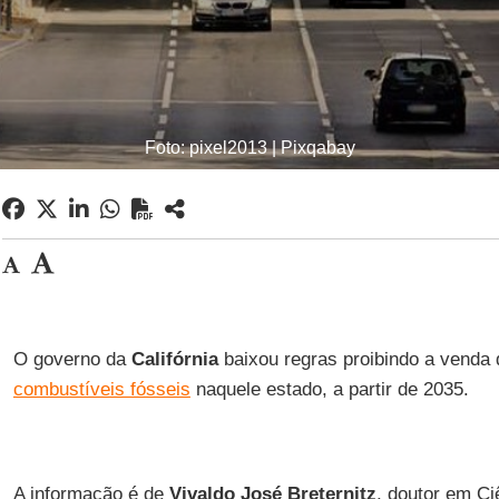
Foto: pixel2013 | Pixqabay
O governo da
Califórnia
baixou regras proibindo a venda 
combustíveis fósseis
naquele estado, a partir de 2035.
A informação é de
Vivaldo José Breternitz
, doutor em Ci