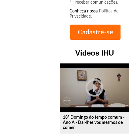
receber comunicações.
Conheça nossa
Política de
Privacidade
.
Vídeos IHU
play_circle_outline
18º Domingo do tempo comum -
Ano A - Dai-lhes vós mesmos de
comer