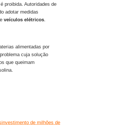
é proibida. Autoridades de
do adotar medidas
de
veículos elétricos
.
terias alimentadas por
 problema cuja solução
ulos que queimam
olina.
sinvestimento de milhões de