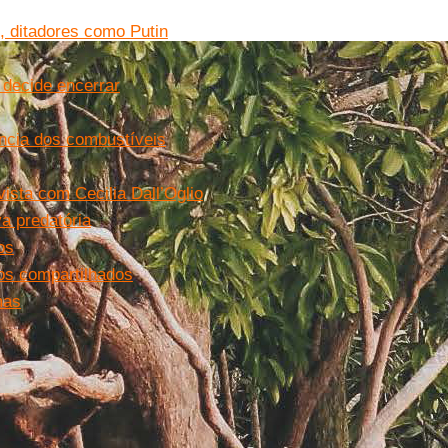
, ditadores como Putin
 decide encerrar
ência dos combustíveis
ista com Cecilia Dall’Oglio
a predatória
os
mos compartilhados
mas